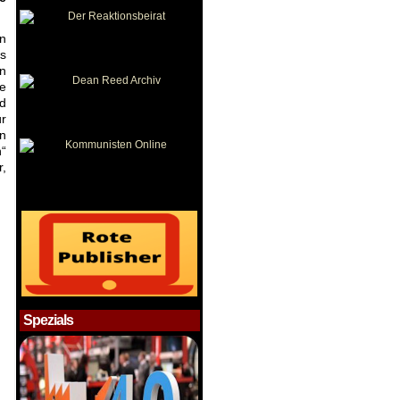
n
as
en
e
d
ür
n
n“
r,
Spezials