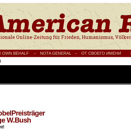
e Onlinezeitung für Frieden, Humanismus, Völkerverständigung und Kul
R OWN BEHALF –
NOTA GENERAL –
ОТ СВОЕГО ИМЕНИ
4
belPreisträger
ge W.Bush
t!