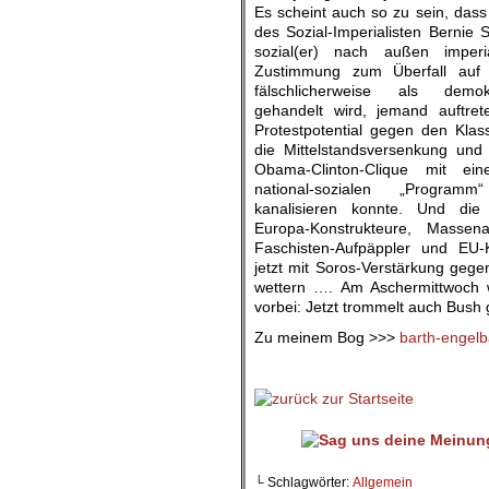
Es scheint auch so zu sein, dass
des Sozial-Imperialisten Bernie 
sozial(er) nach außen imperi
Zustimmung zum Überfall auf
fälschlicherweise als demokr
gehandelt wird, jemand auftre
Protestpotential gegen den Kla
die Mittelstandsversenkung und d
Obama-Clinton-Clique mit ei
national-sozialen „Progra
kanalisieren konnte. Und di
Europa-Konstrukteure, Massena
Faschisten-Aufpäppler und EU-K
jetzt mit Soros-Verstärkung geg
wettern …. Am Aschermittwoch w
vorbei: Jetzt trommelt auch Bush
Zu meinem Bog >>>
barth-engelb
.
└ Schlagwörter:
Allgemein