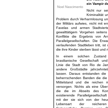
ein Vampir d
Noel Nascimento
Nicht nur se
Kriminalität 
Problem durch Verharmlosung und
der Militärs aufwies, nicht mi
Favelas und armen Stadtviert
gewalttätigem Vorgehen seitens 
Konflikte die Ergebnis von A
Parallelgesellschaften. Die Er
verlaufenden Stadtleben tritt, is
die ihre Kinder sterben lässt und 
In einem solchen Zustand
brasilianische Gesellschaft un
Linie die Stadt von Rio de Jan
andere Großstädte jahrzehnte
lassen. Daraus entstanden die
beherrschenden Banden die die 
Mittelstand und die reichen 
versorgen. Nichts als eine Übe
die die im Abseits des Kon
existierende Parallelgesellscha
mit der sie sich von der heuc
Lebensart der reicheren