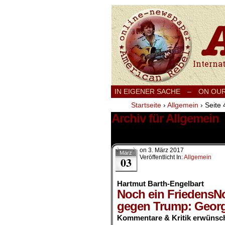
International
IN EIGENER SACHE
–
ON OU
Startseite
›
Allgemein
›
Seite 
Archiv für Allgemein
839 Ergebnisse.
on
3. März 2017
März
Veröffentlicht In:
Allgemein
03
Hartmut Barth-Engelbart
Noch ein FriedensNo
gegen Trump: Geor
Kommentare & Kritik erwünsch