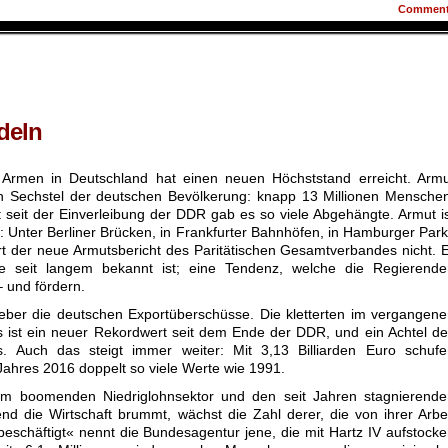
Commen
deln
 Armen in Deutschland hat einen neuen Höchststand erreicht. Armu
 ein Sechstel der deutschen Bevölkerung: knapp 13 Millionen Mensche
t seit der Einverleibung der DDR gab es so viele Abgehängte. Armut i
 Unter Berliner Brücken, in Frankfurter Bahnhöfen, in Hamburger Par
t der neue Armutsbericht des Paritätischen Gesamtverbandes nicht. 
ie seit langem bekannt ist; eine Tendenz, welche die Regierende
– und fördern.
 lieber die deutschen Exportüberschüsse. Die kletterten im vergangen
s ist ein neuer Rekordwert seit dem Ende der DDR, und ein Achtel d
s. Auch das steigt immer weiter: Mit 3,13 Billiarden Euro schufe
Jahres 2016 doppelt so viele Werte wie 1991.
em boomenden Niedriglohnsektor und den seit Jahren stagnierende
d die Wirtschaft brummt, wächst die Zahl derer, die von ihrer Arbe
eschäftigt« nennt die Bundesagentur jene, die mit Hartz IV aufstock