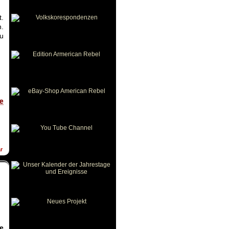
.
n.
zu
n
r
e