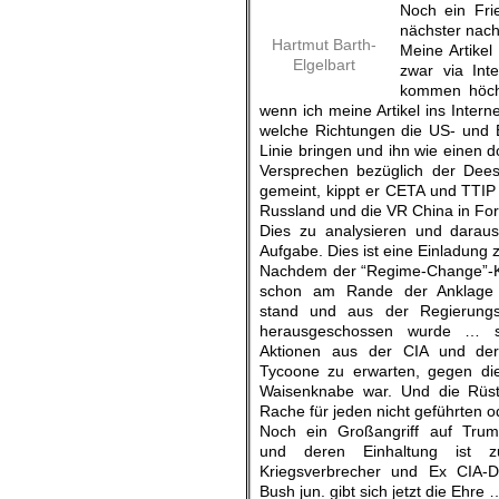
Noch ein Fri
nächster nach
Hartmut Barth-
Meine Artike
Elgelbart
zwar via Int
kommen höchs
wenn ich meine Artikel ins Intern
welche Richtungen die US- und E
Linie bringen und ihn wie einen 
Versprechen bezüglich der Deesk
gemeint, kippt er CETA und TTIP
Russland und die VR China in Fort
Dies zu analysieren und daraus
Aufgabe. Dies ist eine Einladung
Nachdem der “Regime-Change”-Kr
schon am Rande der Anklage 
stand und aus der Regierung
herausgeschossen wurde … si
Aktionen aus der CIA und de
Tycoone zu erwarten, gegen di
Waisenknabe war. Und die Rüst
Rache für jeden nicht geführten 
Noch ein Großangriff auf Tru
und deren Einhaltung ist z
Kriegsverbrecher und Ex CIA-
Bush jun. gibt sich jetzt die Ehre 