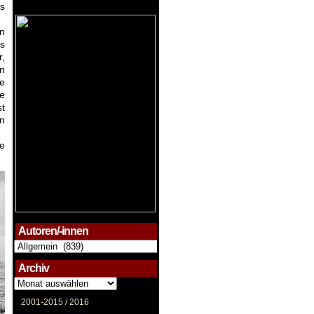
s
n
s
,
in
re
ne
st
en
de
Autoren/-innen
Autoren/-
innen
Archiv
Archiv
2001-2015 /
2016