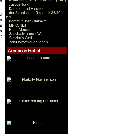
n
Israel Büro der R. Luxemburg Stiftg.
JusticeNow!
Kämpfer und Freunde
der Spanischen Republik 36/39
st
e.V.
en
Kommunisten Online †
it
LINKSNET
Roter Morgen
en
Sascha Iwanows Welt
hr
Sascha’s Welt
YeniHayat/NeuesLeben
American Rebel