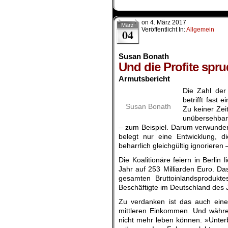
on
4. März 2017
März
Veröffentlicht In:
Allgemein
04
Susan Bonath
Und die Profite spru
Armutsbericht
Die Zahl der
betrifft fast
Susan Bonath
Zu keiner Zei
unübersehbar:
– zum Beispiel. Darum verwunder
belegt nur eine Entwicklung
, d
beharrlich gleichgültig ignorieren 
Die Koalitionäre feiern in Berlin
Jahr auf 253 Milliarden Euro. Da
gesamten Bruttoinlandsprodukte
Beschäftigte im Deutschland des 
Zu verdanken ist das auch ein
mittleren Einkommen. Und währen
nicht mehr leben können. »Unterb