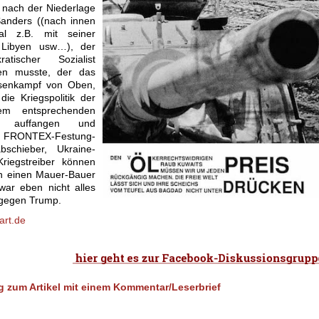
 nach der Niederlage
Sanders ((nach innen
al z.B. mit seiner
 Libyen usw…), der
atischer Sozialist
ten musste, der das
ssenkampf von Oben,
ie Kriegspolitik der
nem entsprechenden
mm“ auffangen und
e FRONTEX-Festung-
bschieber, Ukraine-
riegstreiber können
en einen Mauer-Bauer
ar eben nicht alles
 gegen Trump.
art.de