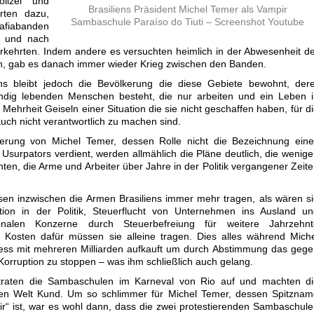
olizei und
Brasiliens Präsident Michel Temer als Vampir
hrten dazu,
Sambaschule Paraíso do Tiuti – Screenshot Youtube
afiabanden
n und nach
kehrten. Indem andere es versuchten heimlich in der Abwesenheit d
, gab es danach immer wieder Krieg zwischen den Banden.
s bleibt jedoch die Bevölkerung die diese Gebiete bewohnt, dere
dig lebenden Menschen besteht, die nur arbeiten und ein Leben i
 Mehrheit Geiseln einer Situation die sie nicht geschaffen haben, für d
auch nicht verantwortlich zu machen sind.
erung von Michel Temer, dessen Rolle nicht die Bezeichnung eine
 Usurpators verdient, werden allmählich die Pläne deutlich, die wenig
ten, die Arme und Arbeiter über Jahre in der Politik vergangener Zeit
n inzwischen die Armen Brasiliens immer mehr tragen, als wären s
tion in der Politik, Steuerflucht von Unternehmen ins Ausland un
onalen Konzerne durch Steuerbefreiung für weitere Jahrzehnt
e Kosten dafür müssen sie alleine tragen. Dies alles während Mich
ess mit mehreren Milliarden aufkauft um durch Abstimmung das geg
Korruption zu stoppen – was ihm schließlich auch gelang.
n traten die Sambaschulen im Karneval von Rio auf und machten di
en Welt Kund. Um so schlimmer für Michel Temer, dessen Spitznam
r“ ist, war es wohl dann, dass die zwei protestierenden Sambaschul