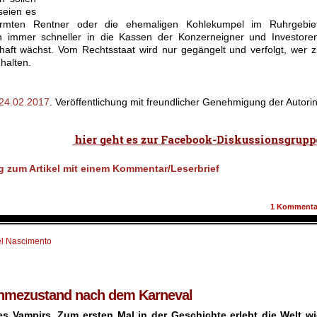
 seien es
rarmten Rentner oder die ehemaligen Kohlekumpel im Ruhrgebiet
ln immer schneller in die Kassen der Konzerneigner und Investore
haft wächst. Vom Rechtsstaat wird nur gegängelt und verfolgt, wer 
halten.
 24.02.2017
. Veröffentlichung mit freundlicher Genehmigung der Autori
1
Kommenta
l Nascimento
ahmezustand nach dem Karneval
s Vampirs. Zum ersten Mal in der Geschichte erlebt die Welt wi