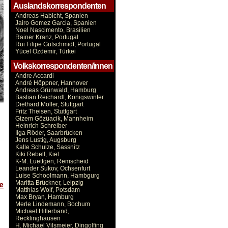
Auslandskorrespondenten
Andreas Habicht, Spanien
Jairo Gomez Garcia, Spanien
Noel Nascimento, Brasilien
Rainer Kranz, Portugal
Rui Filipe Gutschmidt, Portugal
Yücel Özdemir, Türkei
Volkskorrespondenten/innen
Andre Accardi
André Höppner, Hannover
Andreas Grünwald, Hamburg
Bastian Reichardt, Königswinter
Diethard Möller, Stuttgart
Fritz Theisen, Stuttgart
Gizem Gözüacik, Mannheim
Heinrich Schreiber
Ilga Röder, Saarbrücken
Jens Lustig, Augsburg
Kalle Schulze, Sassnitz
Kiki Rebell, Kiel
K-M. Luettgen, Remscheid
Leander Sukov, Ochsenfurt
Luise Schoolmann, Hambgurg
Maritta Brückner, Leipzig
Matthias Wolf, Potsdam
Max Bryan, Hamburg
Merle Lindemann, Bochum
Michael Hillerband,
Recklinghausen
H. Michael Vilsmeier, Dingolfing