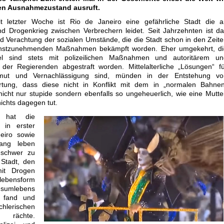
en Ausnahmezustand ausruft.
it letzter Woche ist Rio de Janeiro eine gefährliche Stadt die a
und Drogenkrieg zwischen Verbrechern leidet. Seit Jahrzehnten ist d
 Verachtung der sozialen Umstände, die die Stadt schon in den Zeit
t ernstzunehmenden Maßnahmen bekämpft worden. Eher umgekehrt, di
el sind stets mit polizeilichen Maßnahmen und autoritärem un
der Regierenden abgestraft worden. Mittelalterliche „Lösungen“ f
rmut und Vernachlässigung sind, münden in der Entstehung vo
wartung, dass diese nicht in Konflikt mit dem in „normalen Bahne
t nicht nur stupide sondern ebenfalls so ungeheuerlich, wie eine Mutte
nichts dagegen tut.
 hat die
d in erster
eiro sowie
lang leben
 schwer zu
Stadt, den
mit Drogen
rlebensform
sumlebens
ft fand und
hlerischen
 rächte.