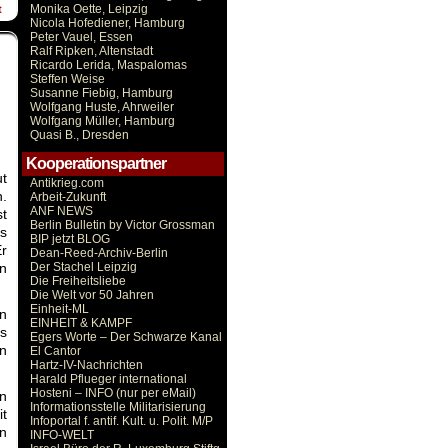
Monika Oette, Leipzig
t
Nicola Hofediener, Hamburg
Peter Vauel, Essen
Ralf Ripken, Altenstadt
Ricardo Lerida, Maspalomas
Steffen Weise
Susanne Fiebig, Hamburg
Wolfgang Huste, Ahrweiler
Wolfgang Müller, Hamburg
Quasi B., Dresden
Kooperationspartner
t
Antikrieg.com
n.
Arbeit-Zukunft
ANF NEWS
st
Berlin Bulletin by Victor Grossman
ks
BIP jetzt BLOG
Er
Dean-Reed-Archiv-Berlin
n
Der Stachel Leipzig
Die Freiheitsliebe
Die Welt vor 50 Jahren
Einheit-ML
en
EINHEIT & KAMPF
es
Egers Worte – Der Schwarze Kanal
n
El Cantor
Hartz-IV-Nachrichten
Harald Pflueger international
Hosteni – INFO (nur per eMail)
n
Informationsstelle Militarisierung
it
Infoportal f. antif. Kult. u. Polit. M/P
en
INFO-WELT