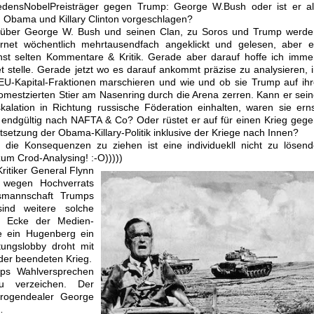
edensNobelPreisträger gegen Trump: George W.Bush oder ist er al
 Obama und Killary Clinton vorgeschlagen?
l über George W. Bush und seinen Clan, zu Soros und Trump werde
ernet wöchentlich mehrtausendfach angeklickt und gelesen, aber e
t selten Kommentare & Kritik. Gerade aber darauf hoffe ich immer
et stelle. Gerade jetzt wo es darauf ankommt präzise zu analysieren, 
U-Kapital-Fraktionen marschieren und wie und ob sie Trump auf ih
domestzierten Stier am Nasenring durch die Arena zerren. Kann er sei
alation in Richtung russische Föderation einhalten, waren sie ern
 endgültig nach NAFTA & Co? Oder rüstet er auf für einen Krieg geg
setzung der Obama-Killary-Politik inklusive der Kriege nach Innen?
 die Konsequenzen zu ziehen ist eine individuekll nicht zu lösen
 zum Crod-Analysing!
:-O
)))))
itiker General Flynn
wegen Hochverrats
smannschaft Trumps
nd weitere solche
r Ecke der Medien-
e ein Hugenberg ein
ungslobby droht mit
oder beendeten Krieg.
mps Wahlversprechen
u verzeichen. Der
Drogendealer George
…