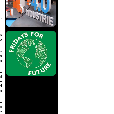
er
r
n
ie
s
en
en
ie
d
e
el
en
e
e
en