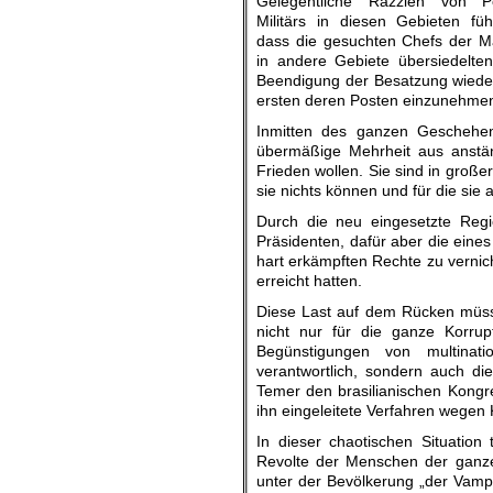
Gelegentliche Razzien von P
Militärs in diesen Gebieten fü
dass die gesuchten Chefs der M
in andere Gebiete übersiedelte
Beendigung der Besatzung wieder
ersten deren Posten einzunehmen
Inmitten des ganzen Geschehen
übermäßige Mehrheit aus anstän
Frieden wollen. Sie sind in großer
sie nichts können und für die sie 
Durch die neu eingesetzte Regi
Präsidenten, dafür aber die eines
hart erkämpften Rechte zu vernich
erreicht hatten.
Diese Last auf dem Rücken müsse
nicht nur für die ganze Korrup
Begünstigungen von multinati
verantwortlich, sondern auch di
Temer den brasilianischen Kongr
ihn eingeleitete Verfahren wegen 
In dieser chaotischen Situatio
Revolte der Menschen der ganz
unter der Bevölkerung „der Vampi