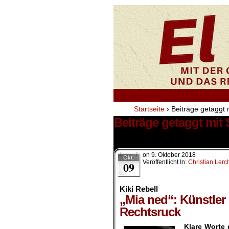
Startseite
›
Beiträge getaggt 
Beiträge getaggt mit
1 Ergebnis.
on
9. Oktober 2018
Okt.
Veröffentlicht In:
Christian Lerc
09
Kiki Rebell
„Mia ned“: Künstler
Rechtsruck
Klare Worte 