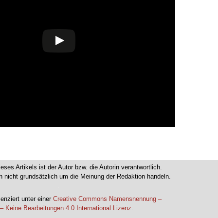
ieses Artikels ist der Autor bzw. die Autorin verantwortlich.
 nicht grundsätzlich um die Meinung der Redaktion handeln.
.
zenziert unter einer
Creative Commons Namensnennung –
– Keine Bearbeitungen 4.0 International Lizenz
.