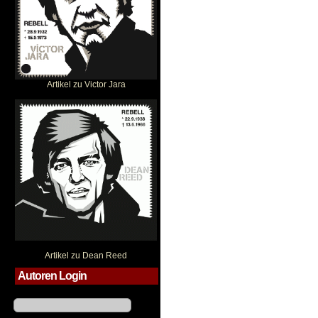
Artikel zu Victor Jara
Dean Reed
Artikel zu Dean Reed
Autoren Login
Benutzername