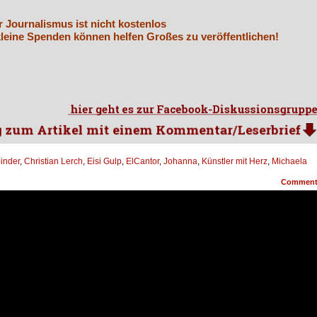
r Journalismus ist nicht kostenlos
leine Spenden können helfen Großes zu veröffentlichen!
binder
,
Christian Lerch
,
Eisi Gulp
,
ElCantor
,
Johanna
,
Künstler mit Herz
,
Michaela
Commen