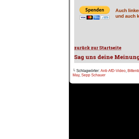
Auch linke
und auch k
└ Schlagwörter:
Anti-AfD-Video
,
Bitten
May
,
Sepp Schauer