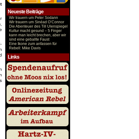
t
Neueste Beiträge
Wir trauern um Peter Sodann
r
Wir trauern um Sinéad O’Connor
,
Die Abenteuer des Till Ulenspiegel
e
Kultur macht gesund – 5 Finger
kann man leicht brechen, aber wir
sind eine geballte Faust
-
Eine Ikone zum anfassen für
Rebell: Mike Davis
n
d
Links
n
n
s