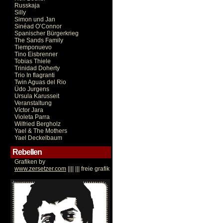
Russkaja
Silly
Simon und Jan
Sinéad O’Connor
Spanischer Bürgerkrieg
The Sands Family
Tiemponuevo
Tino Eisbrenner
Tobias Thiele
Trinidad Doherty
Trio In flagranti
Twin Aguas del Rio
Üdo Jurgens
Ursula Karusseit
Veranstaltung
Víctor Jara
Violeta Parra
Wilfried Bergholz
Yael & The Mothers
Yael Deckelbaum
Rebellen
Grafiken by
www.zersetzer.com
|||| ||| freie grafik
Victor Jara