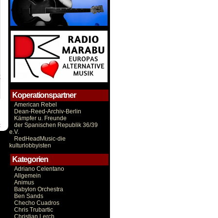
Koperationspartner
American Rebel
Dean-Reed-Archiv-Berlin
Kämpfer u. Freunde
der Spanischen Republik 36/39
t
e.V.
RedHeadMusic-die
kulturlobbyisten
Kategorien
Adriano Celentano
Allgemein
Animus
Babylon Orchestra
Ben Sands
Checho Cuadros
Chris Trubartic
Christian Lerch