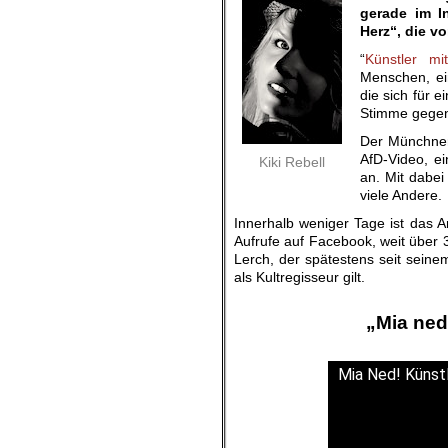
gerade im In
Herz“, die v
“
Künstler mi
Menschen, ei
die sich für 
Stimme gegen
Der Münchner 
AfD-Video, e
Kiki Rebell
an. Mit dabei
viele Andere.
Innerhalb weniger Tage ist das A
Aufrufe auf Facebook, weit über
Lerch, der spätestens seit seinem
als Kultregisseur gilt.
.
„Mia ne
Mia Ned! Künstl