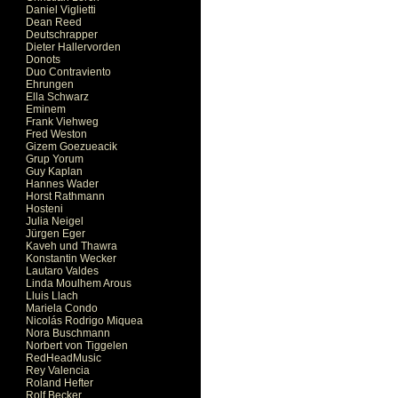
Daniel Viglietti
Dean Reed
Deutschrapper
Dieter Hallervorden
Donots
Duo Contraviento
Ehrungen
Ella Schwarz
Eminem
Frank Viehweg
Fred Weston
Gizem Goezueacik
Grup Yorum
Guy Kaplan
Hannes Wader
Horst Rathmann
Hosteni
Julia Neigel
Jürgen Eger
Kaveh und Thawra
Konstantin Wecker
Lautaro Valdes
Linda Moulhem Arous
Lluis Llach
Mariela Condo
Nicolás Rodrigo Miquea
Nora Buschmann
Norbert von Tiggelen
RedHeadMusic
Rey Valencia
Roland Hefter
Rolf Becker