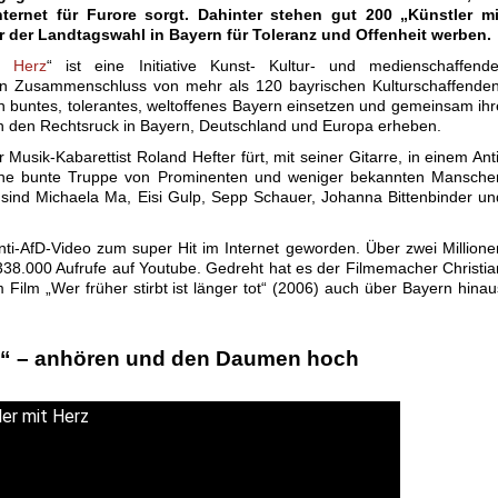
ternet für Furore sorgt. Dahinter stehen gut 200 „Künstler mi
or der Landtagswahl in Bayern für Toleranz und Offenheit werben.
t Herz
“ ist eine Initiative Kunst- Kultur- und medienschaffende
n Zusammenschluss von mehr als 120 bayrischen Kulturschaffenden
ein buntes, tolerantes, weltoffenes Bayern einsetzen und gemeinsam ihr
 den Rechtsruck in Bayern, Deutschland und Europa erheben.
Musik-Kabarettist Roland Hefter fürt, mit seiner Gitarre, in einem Anti
ine bunte Truppe von Prominenten und weniger bekannten Mansche
 sind Michaela Ma, Eisi Gulp, Sepp Schauer, Johanna Bittenbinder un
nti-AfD-Video zum super Hit im Internet geworden. Über zwei Millione
338.000 Aufrufe
auf Youtube. Gedreht hat es der Filmemacher Christia
 Film „Wer früher stirbt ist länger tot“ (2006) auch über Bayern hinau
d“ – anhören und den Daumen hoch
.
er mit Herz