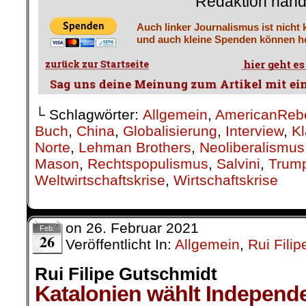
Redaktion hand
Auch linker Journalismus ist nicht 
und auch kleine Spenden können he
└ Schlagwörter:
Allgemein
,
AmericanReb
Buch
,
China
,
Globalisierung
,
Interview
,
Kl
Norte
,
Lehman Brothers
,
Neoliberalismus
Mason
,
Rechtspopulismus
,
Salvini
,
Trum
Weltwirtschaftskrise
,
Wirtschaftskrise
on
26. Februar 2021
Feb.
26
Veröffentlicht In:
Allgemein
,
Rui Fili
Rui Filipe Gutschmidt
Katalonien wählt Independ