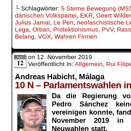
└ Schlagwörter:
5 Sterne Bewegung (M5
dänischen Volkspartei
,
EKR
,
Geert Wilde
Julius Jamal
,
Le Pen
,
neofaschistische L
Lega
,
Orban
,
Protektionismus
,
PVV
,
Rass
Belang
,
VOX
,
Wahren Finnen
on
12. November 2019
Nov.
12
Veröffentlicht In:
Allgemein
,
Rui Fili
Andreas Habicht, Málaga
10 N – Parlamentswahlen i
Da die Regierung vo
Pedro Sánchez kein
vereinigen konnte, fan
November 2019 in 
Neuwahlen statt.