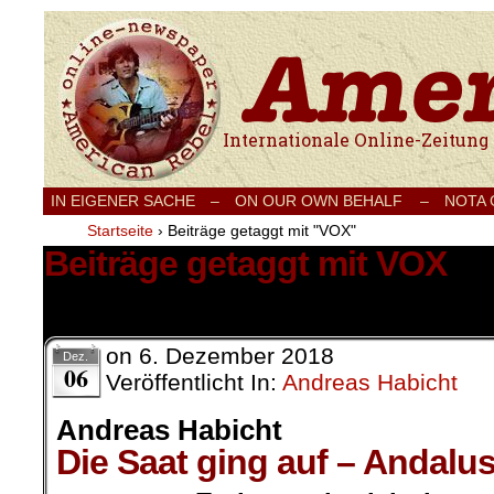
Internationale Onlinezeitung für Frieden
IN EIGENER SACHE
–
ON OUR OWN BEHALF –
NOTA
Startseite
›
Beiträge getaggt mit "VOX"
Beiträge getaggt mit VOX
5 Ergebnisse.
on
6. Dezember 2018
Dez.
06
Veröffentlicht In:
Andreas Habicht
Andreas Habicht
Die Saat ging auf – Andalu