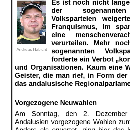
Es ist noch nicht lange
der sogenannten (
Volksparteien weigert
Franquismus, im span
eine menschenverac
verurteilen. Mehr noc
Andreas Habicht
sogenannten Volksp
forderte ein Verbot „k
und Organisationen. Kaum eine W
Geister, die man rief, in Form de
das andalusische Regionalparlame
.
Vorgezogene Neuwahlen
Am Sonntag, den 2. Dezember 
Andalusien vorgezogene Wahlen zum 
Anders als erwartet, ging hier das 