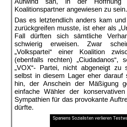
Aufwind sah, in der Hoffnung 
Koalitionspartner angewiesen zu sein
Das es letztendlich anders kam und
zurückgreifen musste, ist eher als „U
Fall dürften sich sämtliche Verhan
schwierig erweisen. Zwar schein
„Volkspartei“ einer Koalition zw
(ebenfalls rechten) „Ciudadanos“, 
„VOX“- Partei, nicht abgeneigt zu 
selbst in diesem Lager eher darauf
hin, der Anschein der Mäßigung ge
einfache Wähler der konservativen
Sympathien für das provokante Auft
dürfte.
.
Spaniens Sozialisten verlieren Testwa