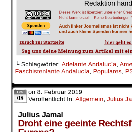
Redaktion hand
Dieses Werk ist lizenziert unter einer C
Nicht kommerziell – Keine Bearbeitungen 4.
Auch linker Journalismus ist nicht 
und auch kleine Spenden können he
└ Schlagwörter:
Adelante Andalucía
,
Amer
Faschistenlante Andalucía
,
Populares
,
P
on
8. Februar 2019
Feb.
08
Veröffentlicht In:
Allgemein
,
Julius J
Julius Jamal
Droht eine geeinte Rechtsf