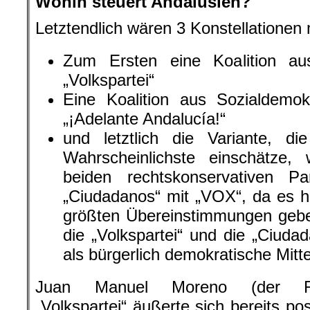
Wohin steuert Andalusien?
Letztendlich wären 3 Konstellationen 
Zum Ersten eine Koalition au
„Volkspartei“
Eine Koalition aus Sozialdemok
„¡Adelante Andalucía!“
und letztlich die Variante, di
Wahrscheinlichste einschätze, 
beiden rechtskonservativen Par
„Ciudadanos“ mit „VOX“, da es 
größten Übereinstimmungen gebe
die „Volkspartei“ und die „Ciuda
als bürgerlich demokratische Mitte
Juan Manuel Moreno (der Reg
„Volkspartei“ äußerte sich bereits po