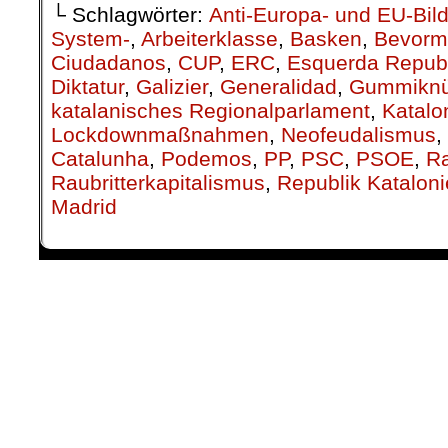
└ Schlagwörter:
Anti-Europa- und EU-Bil
System-
,
Arbeiterklasse
,
Basken
,
Bevorm
Ciudadanos
,
CUP
,
ERC
,
Esquerda Republ
Diktatur
,
Galizier
,
Generalidad
,
Gummiknü
katalanisches Regionalparlament
,
Katalo
Lockdownmaßnahmen
,
Neofeudalismus
,
Catalunha
,
Podemos
,
PP
,
PSC
,
PSOE
,
Ra
Raubritterkapitalismus
,
Republik Katalon
Madrid