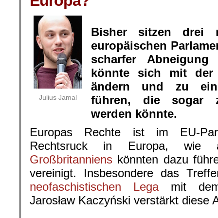
Europa?
.
Bisher sitzen drei 
europäischen Parlament
scharfer Abneigung
könnte sich mit de
ändern und zu ein
Julius Jamal
führen, die sogar z
werden könnte.
Europas Rechte ist im EU-Parl
Rechtsruck in Europa, wi
Großbritanniens
könnten dazu führe
vereinigt. Insbesondere das Treff
neofaschistischen Lega
mit de
Jarosław Kaczyński verstärkt diese 
.