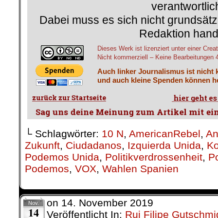
verantwortlic
Dabei muss es sich nicht grundsätz
Redaktion hand
Dieses Werk ist lizenziert unter einer C
Nicht kommerziell – Keine Bearbeitungen 4.
Auch linker Journalismus ist nicht 
und auch kleine Spenden können he
└ Schlagwörter:
10 N
,
AmericanRebel
,
An
Zukunft
,
Ciudadanos
,
Izquierda Unida
,
Ko
Podemos Unida
,
Politikverdrossenheit
,
P
Podemos
,
VOX
,
Wahlen Spanien
on
14. November 2019
Nov.
14
Veröffentlicht In:
Rui Filipe Gutschmi