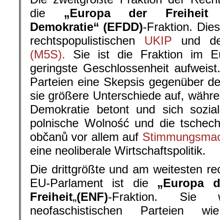
die
„Europa der Freiheit 
Demokratie“ (EFDD)
-Fraktion. Die
rechtspopulistischen
UKIP
und d
(M5S).
Sie ist die Fraktion im Eu
geringste Geschlossenheit aufweis
Parteien eine Skepsis gegenüber d
sie größere Unterschiede auf, währe
Demokratie betont und sich sozial
polnische Wolność und die tschec
občanů vor allem auf
Stimmungsmac
eine neoliberale Wirtschaftspolitik.
Die drittgrößte und am weitesten re
EU-Parlament ist die
„Europa d
Freiheit
„
(ENF)
-Fraktion. Sie 
neofaschistischen Parteien w