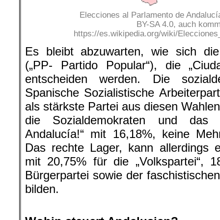
Elecciones al Parlamento de Andalucí
BY-SA 4.0, auch komme
https://es.wikipedia.org/wiki/Elecci
Es bleibt abzuwarten, wie sich die
(„PP- Partido Popular“), die „Ci
entscheiden werden. Die sozial
Spanische Sozialistische Arbeiterpar
als stärkste Partei aus diesen Wahlen
die Sozialdemokraten und das L
Andalucía!“ mit 16,18%, keine Mehr
Das rechte Lager, kann allerdings 
mit 20,75% für die „Volkspartei“, 1
Bürgerpartei sowie der faschistische
bilden.
.