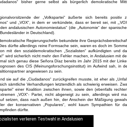
iudadanos“ bisher gerne selbst als bürgerlich demokratische Mitt
nalvorsitzende der „Volkspartei“ äußerte sich bereits positiv z
os“ und „VOX“, in dem er verkündete, dass er bereit sei, mit „‚VO
 den andalusischen Autonomiestatus“ (die „Autonomie“ der spanisch
 Bundesländer in Deutschland).
ldemokratische Regierungschefin bekundete ihre Gesprächsbereitschaf
 Dies dürfte allerdings reine Formsache sein, waren es doch im Somm
tion mit den sozialdemokratischen „Sozialisten“ aufkündigten und d
!“ wird sicherlich nicht mehr den Fehler machen, in Andalusien mit d
mal sich genau diese Señora Díaz bereits im Jahr 2015 mit der Link
rognosen des CIS (Meinungsforschungsinstitut) im Aufwind sah, in d
litionspartner angewiesen zu sein.
d sie auf die „Ciudadanos“ zurückgreifen musste, ist eher als „Unfal
 sich sämtliche Verhandlungen letztendlich als schwierig erweisen. Zw
kspartei“ einer Koalition zwischen ihnen, sowie den (ebenfalls rechte
xtremen „VOX“- Partei, nicht abgeneigt zu sein, allerdings wird m
auf setzen, dass nach außen hin, der Anschein der Mäßigung gewah
hler der konservativen „Populares“, wohl kaum Sympathien für da
mpfinden dürfte.
.
zialisten verlieren Testwahl in Andalusien