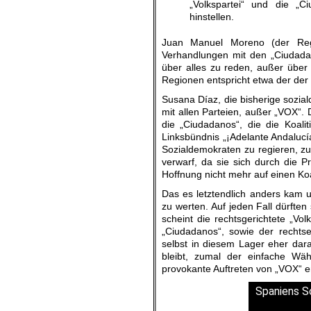
„Volkspartei“ und die „C
hinstellen.
Juan Manuel Moreno (der Regio
Verhandlungen mit den „Ciudadan
über alles zu reden, außer über
Regionen entspricht etwa der der
Susana Díaz, die bisherige sozia
mit allen Parteien, außer „VOX“.
die „Ciudadanos“, die die Koali
Linksbündnis „¡Adelante Andalucía
Sozialdemokraten zu regieren, zu
verwarf, da sie sich durch die P
Hoffnung nicht mehr auf einen Koa
Das es letztendlich anders kam un
zu werten. Auf jeden Fall dürften
scheint die rechtsgerichtete „Vol
„Ciudadanos“, sowie der rechtse
selbst in diesem Lager eher dar
bleibt, zumal der einfache Wä
provokante Auftreten von „VOX“ e
Spaniens So