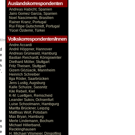
Auslandskorrespondenten
Andreas Habicht, Spanien
Jairo Gomez Garcia, Spanien
Noel Nascimento, Brasilien
Rainer Kranz, Portugal
Rui Filipe Gutschmidt, Portugal
Yücel Özdemir, Türkei
Volkskorrespondenten/innen
#/media/File:AndalusiaProvinceMapParliament2018.png
Andre Accardi
nd
André Höppner, Hannover
Andreas Grünwald, Hamburg
e
Bastian Reichardt, Königswinter
ie
Diethard Möller, Stuttgart
ch
Fritz Theisen, Stuttgart
Gizem Gözüacik, Mannheim
“,
Heinrich Schreiber
Ilga Röder, Saarbrücken
Jens Lustig, Augsburg
Kalle Schulze, Sassnitz
Kiki Rebell, Kiel
K-M. Luettgen, Remscheid
Leander Sukov, Ochsenfurt
Luise Schoolmann, Hambgurg
Maritta Brückner, Leipzig
Matthias Wolf, Potsdam
Max Bryan, Hamburg
ne
Merle Lindemann, Bochum
Michael Hillerband,
es
Recklinghausen
e
H. Michael Vilsmeier, Dingolfing