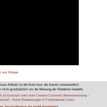
ht aus Malaga
ieses Artikels ist der Autor bzw. die Autorin verantwortlich.
 nicht grundsätzlich um die Meinung der Redaktion handeln.
k ist lizenziert unter einer Creative Commons Namensnennung –
rziell – Keine Bearbeitungen 4.0 International Lizenz.
er Journalismus ist nicht kostenlos