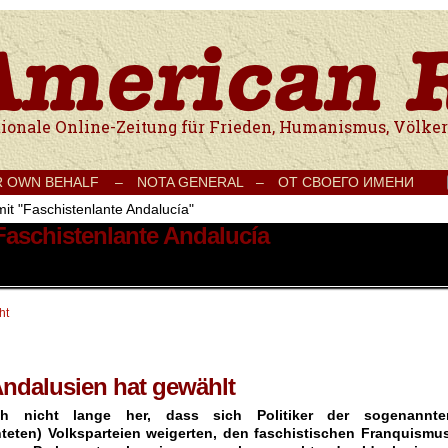
e Onlinezeitung für Frieden, Humanismus, Völkerverständigung und Kul
R OWN BEHALF –
NOTA GENERAL –
ОТ СВОЕГО ИМЕНИ
mit "Faschistenlante Andalucía"
Faschistenlante Andalucía
ht
Andalusien hat gewählt
h nicht lange her, dass sich Politiker der sogenannte
hteten) Volksparteien weigerten, den faschistischen Franquismus