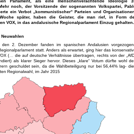
hen Parlament, als eine menschenverachtende Ideologie z
 Mehr noch, der Vorsitzende der sogenannten Volkspartei, Pabl
erte ein Verbot „kommunistischer“ Parteien und Organisationen
oche später, haben die Geister, die man rief, in Form de
en VOX, in das andalusische Regionalparlament Einzug gehalten.
 Neuwahlen
 den 2. Dezember fanden im spanischen Andalusien vorgezogen
gionalparlament statt. Anders als erwartet, ging hier das konservati
OX (… die auf deutsche Verhältnisse übertragen, rechts von der „Af
diert) als klarer Sieger hervor. Dieses „klare“ Votum dürfte wohl d
ern geschuldet sein, da die Wahlbeteiligung nur bei 56,44% lag- di
tzten Regionalwahl, im Jahr 2015