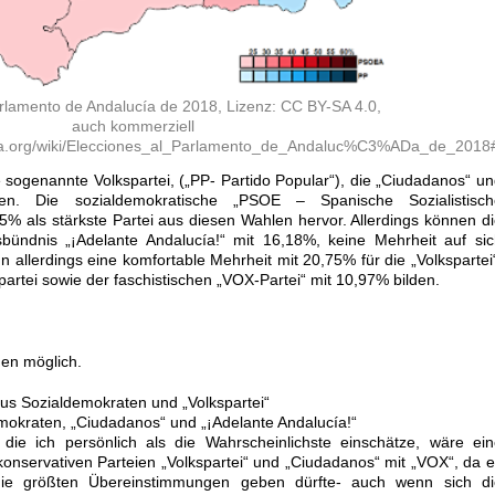
arlamento de Andalucía de 2018, Lizenz: CC BY-SA 4.0,
auch kommerziell
edia.org/wiki/Elecciones_al_Parlamento_de_Andaluc%C3%ADa_de_2018
e sogenannte Volkspartei, („PP- Partido Popular“), die „Ciudadanos“ u
n. Die sozialdemokratische „PSOE – Spanische Sozialistisch
95% als stärkste Partei aus diesen Wahlen hervor. Allerdings können d
bündnis „¡Adelante Andalucía!“ mit 16,18%, keine Mehrheit auf si
n allerdings eine komfortable Mehrheit mit 20,75% für die „Volkspartei
partei sowie der faschistischen „VOX-Partei“ mit 10,97% bilden.
nen möglich.
aus Sozialdemokraten und „Volkspartei“
emokraten, „Ciudadanos“ und „¡Adelante Andalucía!“
, die ich persönlich als die Wahrscheinlichste einschätze, wäre ei
skonservativen Parteien „Volkspartei“ und „Ciudadanos“ mit „VOX“, da 
e größten Übereinstimmungen geben dürfte- auch wenn sich di