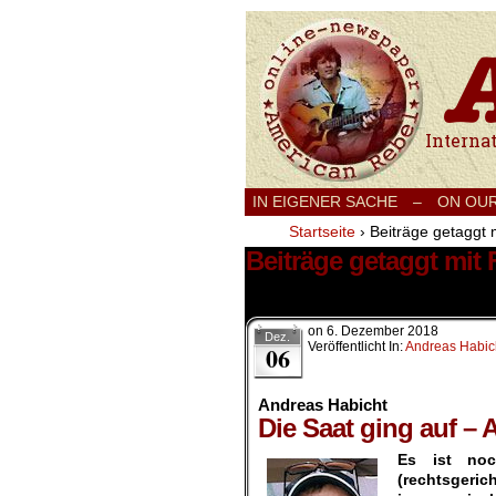
International
IN EIGENER SACHE
–
ON OU
Startseite
›
Beiträge getaggt 
Beiträge getaggt mit 
1 Ergebnis.
on
6. Dezember 2018
Dez.
Veröffentlicht In:
Andreas Habic
06
Andreas Habicht
Die Saat ging auf – 
Es ist noc
(rechtsgeric