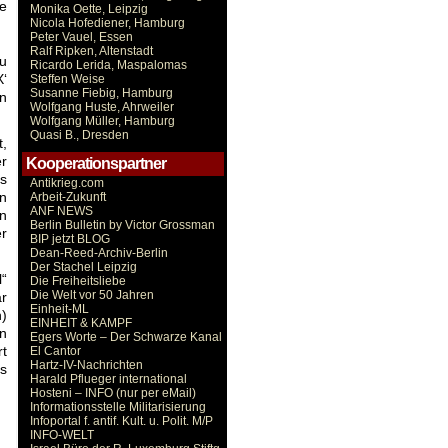
e
Monika Oette, Leipzig
Nicola Hofediener, Hamburg
Peter Vauel, Essen
Ralf Ripken, Altenstadt
u
Ricardo Lerida, Maspalomas
X‘
Steffen Weise
Susanne Fiebig, Hamburg
en
Wolfgang Huste, Ahrweiler
Wolfgang Müller, Hamburg
Quasi B., Dresden
t,
er
Kooperationspartner
as
Antikrieg.com
en
Arbeit-Zukunft
ANF NEWS
en
Berlin Bulletin by Victor Grossman
er
BIP jetzt BLOG
Dean-Reed-Archiv-Berlin
Der Stachel Leipzig
l“
Die Freiheitsliebe
Die Welt vor 50 Jahren
ar
Einheit-ML
n)
EINHEIT & KAMPF
an
Egers Worte – Der Schwarze Kanal
rt
El Cantor
Hartz-IV-Nachrichten
s
Harald Pflueger international
Hosteni – INFO (nur per eMail)
Informationsstelle Militarisierung
Infoportal f. antif. Kult. u. Polit. M/P
INFO-WELT