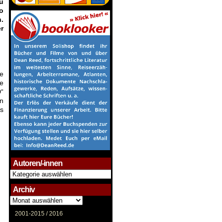
u
o
.
r
e
ve
D“
en
es
Autoren/-innen
Autoren/-
innen
Archiv
Archiv
2001-2015 /
2016