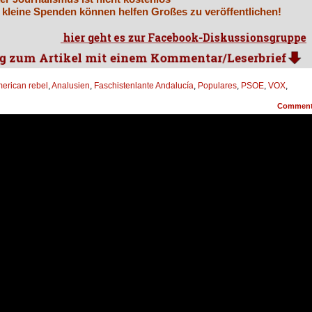
 kleine Spenden können helfen Großes zu veröffentlichen!
erican rebel
,
Analusien
,
Faschistenlante Andalucía
,
Populares
,
PSOE
,
VOX
,
Commen