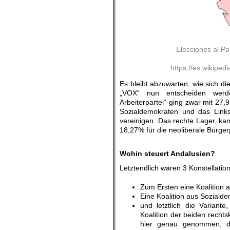
Elecciones al P
https://es.wikip
Es bleibt abzuwarten, wie sich di
„VOX“ nun entscheiden werde
Arbeiterpartei“ ging zwar mit 27,
Sozialdemokraten und das Links
vereinigen. Das rechte Lager, kan
18,27% für die neoliberale Bürger
.
Wohin steuert Andalusien?
Letztendlich wären 3 Konstellatio
Zum Ersten eine Koalition 
Eine Koalition aus Soziald
und letztlich die Variante
Koalition der beiden recht
hier genau genommen, di