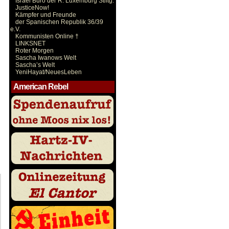
Israel Büro der R. Luxemburg Stiftg.
JusticeNow!
Kämpfer und Freunde
der Spanischen Republik 36/39
e.V.
Kommunisten Online †
LINKSNET
Roter Morgen
Sascha Iwanows Welt
Sascha’s Welt
YeniHayat/NeuesLeben
American Rebel