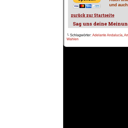
und auch
└ Schlagwörter:
Adelante Andalucía
,
Am
Wahlen