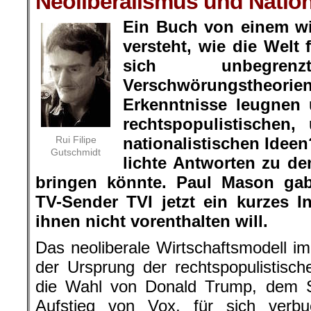
Neoliberalismus und Natio
Ein Buch von einem wi
versteht, wie die Welt 
sich unbegrenzt
Verschwörungstheorien
Erkenntnisse leugnen
rechtspopulistischen,
Rui Filipe
nationalistischen Ideen
Gutschmidt
lichte Antworten zu d
bringen könnte. Paul Mason ga
TV-Sender TVI jetzt ein kurzes In
ihnen nicht vorenthalten will.
Das neoliberale Wirtschaftsmodell imp
der Ursprung der rechtspopulistisch
die Wahl von Donald Trump, dem S
Aufstieg von Vox, für sich verb