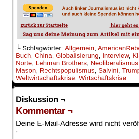
Auch linker Journalismus ist nicht 
und auch kleine Spenden können he
└ Schlagwörter:
Allgemein
,
AmericanReb
Buch
,
China
,
Globalisierung
,
Interview
,
Kl
Norte
,
Lehman Brothers
,
Neoliberalismus
Mason
,
Rechtspopulismus
,
Salvini
,
Trum
Weltwirtschaftskrise
,
Wirtschaftskrise
Diskussion ¬
Kommentar ¬
Deine E-Mail-Adresse wird nicht veröff