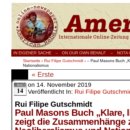
Internationale Onlinezeitung für Frieden
IN EIGENER SACHE
–
ON OUR OWN BEHALF –
NOTA
Startseite
›
Rui Filipe Gutschmidt
›
– Paul Masons Buch „Kl
Nationalismus
« Erste
on
14. November 2019
Nov.
14
Veröffentlicht In:
Rui Filipe Gutschmi
Rui Filipe Gutschmidt
Paul Masons Buch „Klare, l
zeigt die Zusammenhänge 