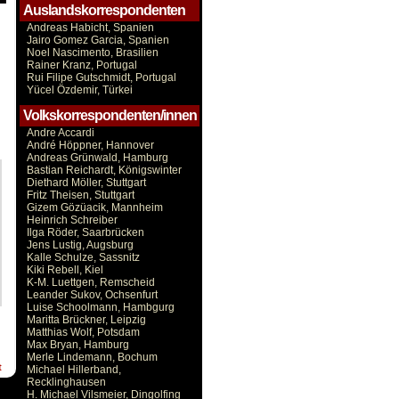
Auslandskorrespondenten
Andreas Habicht, Spanien
Jairo Gomez Garcia, Spanien
Noel Nascimento, Brasilien
Rainer Kranz, Portugal
Rui Filipe Gutschmidt, Portugal
Yücel Özdemir, Türkei
Volkskorrespondenten/innen
Andre Accardi
André Höppner, Hannover
Andreas Grünwald, Hamburg
Bastian Reichardt, Königswinter
Diethard Möller, Stuttgart
Fritz Theisen, Stuttgart
Gizem Gözüacik, Mannheim
Heinrich Schreiber
Ilga Röder, Saarbrücken
Jens Lustig, Augsburg
Kalle Schulze, Sassnitz
Kiki Rebell, Kiel
K-M. Luettgen, Remscheid
Leander Sukov, Ochsenfurt
Luise Schoolmann, Hambgurg
Maritta Brückner, Leipzig
Matthias Wolf, Potsdam
Max Bryan, Hamburg
Merle Lindemann, Bochum
t
Michael Hillerband,
Recklinghausen
H. Michael Vilsmeier, Dingolfing