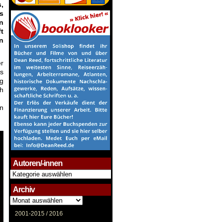
,
s
n
t
n
er
es
ng
h
in
Autoren/-innen
Autoren/-
innen
Archiv
Archiv
2001-2015 /
2016