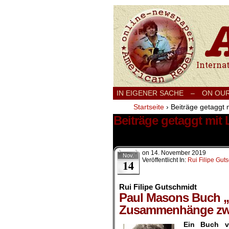
International
IN EIGENER SACHE
–
ON OU
Startseite
›
Beiträge getaggt 
Beiträge getaggt mit
1 Ergebnis.
on
14. November 2019
Nov.
Veröffentlicht In:
Rui Filipe Gut
14
Rui Filipe Gutschmidt
Paul Masons Buch „Kl
Zusammenhänge zwi
Ein Buch v