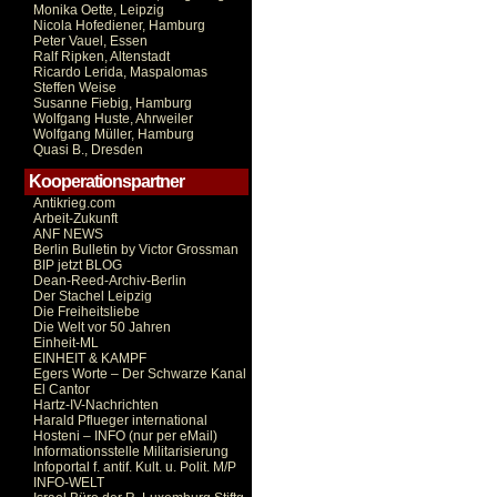
Monika Oette, Leipzig
Nicola Hofediener, Hamburg
Peter Vauel, Essen
Ralf Ripken, Altenstadt
Ricardo Lerida, Maspalomas
Steffen Weise
Susanne Fiebig, Hamburg
Wolfgang Huste, Ahrweiler
Wolfgang Müller, Hamburg
Quasi B., Dresden
Kooperationspartner
Antikrieg.com
Arbeit-Zukunft
ANF NEWS
Berlin Bulletin by Victor Grossman
BIP jetzt BLOG
Dean-Reed-Archiv-Berlin
Der Stachel Leipzig
Die Freiheitsliebe
Die Welt vor 50 Jahren
Einheit-ML
EINHEIT & KAMPF
Egers Worte – Der Schwarze Kanal
El Cantor
Hartz-IV-Nachrichten
Harald Pflueger international
Hosteni – INFO (nur per eMail)
Informationsstelle Militarisierung
Infoportal f. antif. Kult. u. Polit. M/P
INFO-WELT