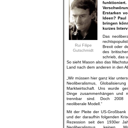
funktioni
Verschwörun
Erstarken vo
Ideen? Paul 
bringen könn
kurzes Interv
Das neolibera
rechtspopulis
Rui Filipe
Brexit oder d
Gutschmidt
des britisch
schrieb, das 
So sieht Mason also das Wachstum
Land nach dem anderen in den A
„Wir müssen hier ganz klar unter
Neoliberalismus, Globalisierun
Marktwirtschaft. Uns wurde ge
Dinge zusammenhängen und ni
trennbar sind. Doch 2008 i
neoliberale Modell.“
Mit der Pleite der US-Großbank
und der daraufhin folgenden Kris
Rezession seit den 1930er Jah
Neoliberalismus keinen W