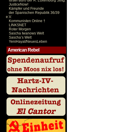
Israel Büro der R. Luxemburg Stiftg.
JusticeNow!
Kämpfer und Freunde
der Spanischen Republik 36/39
e.V.
Kommunisten Online †
LINKSNET
Roter Morgen
Sascha Iwanows Welt
Sascha’s Welt
YeniHayat/NeuesLeben
American Rebel