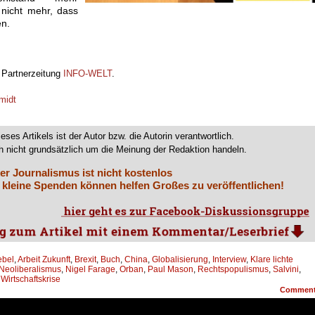
 nicht mehr, dass
en.
r Partnerzeitung
INFO-WELT
.
midt
ieses Artikels ist der Autor bzw. die Autorin verantwortlich.
 nicht grundsätzlich um die Meinung der Redaktion handeln.
er Journalismus ist nicht kostenlos
 kleine Spenden können helfen Großes zu veröffentlichen!
ebel
,
Arbeit Zukunft
,
Brexit
,
Buch
,
China
,
Globalisierung
,
Interview
,
Klare lichte
Neoliberalismus
,
Nigel Farage
,
Orban
,
Paul Mason
,
Rechtspopulismus
,
Salvini
,
,
Wirtschaftskrise
Commen