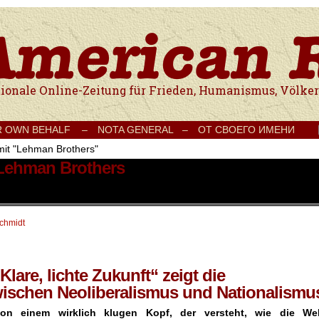
e Onlinezeitung für Frieden, Humanismus, Völkerverständigung und Kul
R OWN BEHALF –
NOTA GENERAL –
ОТ СВОЕГО ИМЕНИ
mit "Lehman Brothers"
 Lehman Brothers
schmidt
are, lichte Zukunft“ zeigt die
schen Neoliberalismus und Nationalismu
on einem wirklich klugen Kopf, der versteht, wie die Wel