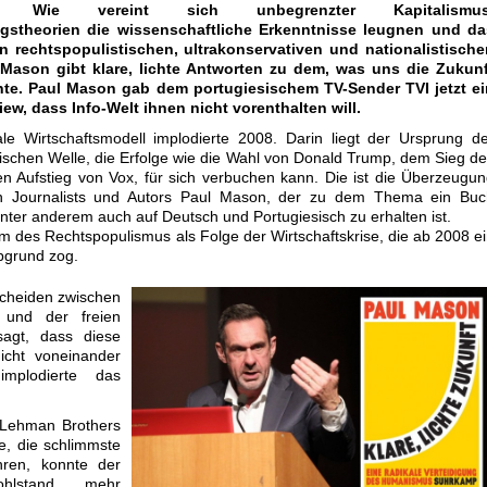
ert. Wie vereint sich unbegrenzter Kapitalismus
gstheorien die wissenschaftliche Erkenntnisse leugnen und da
n rechtspopulistischen, ultrakonservativen und nationalistische
Mason gibt klare, lichte Antworten zu dem, was uns die Zukunf
te. Paul Mason gab dem portugiesischem TV-Sender TVI jetzt ei
iew, dass Info-Welt ihnen nicht vorenthalten will.
le Wirtschaftsmodell implodierte 2008. Darin liegt der Ursprung d
tischen Welle, die Erfolge wie die Wahl von Donald Trump, dem Sieg d
en Aufstieg von Vox, für sich verbuchen kann. Die ist die Überzeugu
en Journalists und Autors Paul Mason, der zu dem Thema ein Buc
unter anderem auch auf Deutsch und Portugiesisch zu erhalten ist.
 des Rechtspopulismus als Folge der Wirtschaftskrise, die ab 2008 e
bgrund zog.
scheiden zwischen
g und der freien
sagt, dass diese
cht voneinander
mplodierte das
 Lehman Brothers
e, die schlimmste
ren, konnte der
ohlstand mehr