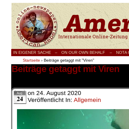
Internationale Onlinezeitung für Frieden
IN EIGENER SACHE
–
ON OUR OWN BEHALF –
NOTA
Startseite
›
Beiträge getaggt mit "Viren"
Beiträge getaggt mit Viren
2 Ergebnisse.
on
24. August 2020
Aug.
24
Veröffentlicht In:
Allgemein