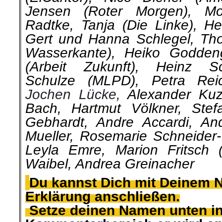
Jensen (Roter Morgen), Mo
Radtke,
Tanja (Die Linke), He
Gert und Hanna Schlegel, Th
Wasserkante), Heiko Goddeng
(Arbeit Zukunft), Heinz Sc
Schulze (MLPD), Petra Reic
Jochen Lücke,
Alexander Ku
Bach,
Hartmut Völkner,
Stef
Gebhardt, Andre Accardi, An
Mueller, Rosemarie Schneider-
Leyla Emre, Marion Fritsch 
Waibel,
Andrea Greinacher
.
Du kannst Dich mit Deinem 
Erklärung anschließen.
.
Setze deinen Namen unten i