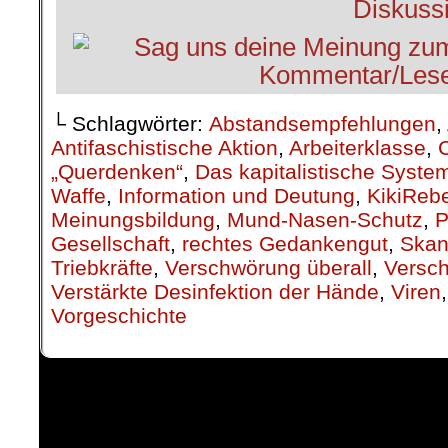
└ Schlagwörter:
Abstandsempfehlungen
,
Antifaschistische Aktion
,
Arbeiterklasse
,
„Querdenken“
,
Das kapitalistische Syste
Waffe
,
Information und Deutung
,
KikiRebe
Meinungsbildung
,
Mund-Nasen-Schutz
,
P
Gesellschaft
,
rechtes Gedankengut
,
Skan
Triebkräfte
,
Verschwörung überall
,
Versc
Verstärkte Desinfektion der Hände
,
Viren
Vorgeschichte