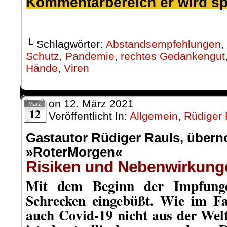
Kommentarbereich er wird s
.
└ Schlagwörter:
Abstandsempfehlungen
,
Schutz
,
Pandemie
,
rechtes Gedankengut
Hände
,
Viren
on
12. März 2021
März
12
Veröffentlicht In:
Allgemein
,
Rüdiger 
Gastautor Rüdiger Rauls, übe
»RoterMorgen«
Risiken und Nebenwirkung
Mit dem Beginn der Impfung
Schrecken eingebüßt. Wie im Fa
auch Covid-19 nicht aus der Wel