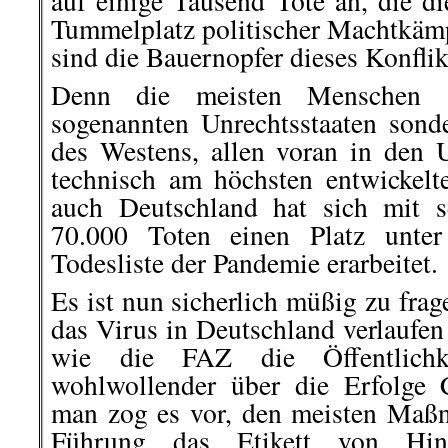
auf einige Tausend Tote an, die d
Tummelplatz politischer Machtkämp
sind die Bauernopfer dieses Konflik
Denn die meisten Menschen s
sogenannten Unrechtsstaaten son
des Westens, allen voran in den
technisch am höchsten entwickel
auch Deutschland hat sich mit s
70.000 Toten einen Platz unte
Todesliste der Pandemie erarbeitet.
Es ist nun sicherlich müßig zu fra
das Virus in Deutschland verlaufen
wie die FAZ die Öffentlichke
wohlwollender über die Erfolge 
man zog es vor, den meisten Maß
Führung das Etikett von Hint