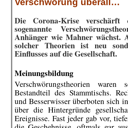
Verschwörung überall…
.
Die Corona-Krise verschärft
sogenannte Verschwörungsthe
Anhänger wie Mahner wächst. Ab
solcher Theorien ist neu son
Einflusses auf die Gesellschaft.
.
Meinungsbildung
Verschwörungstheorien waren se
Bestandteil des Stammtischs. Rech
und Besserwisser überboten sich i
über die Hintergründe gesellschaf
Ereignisse. Fast jeder gab vor, tief
die Geschehnisse, oftmals gar aus