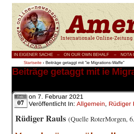
Internationale Onlinezeitung für Frieden
IN EIGENER SACHE
–
ON OUR OWN BEHALF –
NOTA
Startseite
›
Beiträge getaggt mit "ie Migrations-Waffe"
Beiträge getaggt mit ie Migr
2 Ergebnisse.
on
7. Februar 2021
Feb.
07
Veröffentlicht In:
Allgemein
,
Rüdiger 
Rüdiger Rauls
(Quelle RoterMorgen, 6.
.