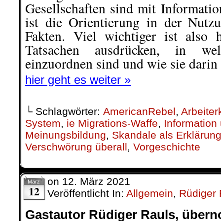
Gesellschaften sind mit Informatio
ist die Orientierung in der Nut
Fakten. Viel wichtiger ist also 
Tatsachen ausdrücken, in we
einzuordnen sind und wie sie darin
hier geht es weiter »
└ Schlagwörter:
AmericanRebel
,
Arbeiter
System
,
ie Migrations-Waffe
,
Information
Meinungsbildung
,
Skandale als Erklärun
Verschwörung überall
,
Vorgeschichte
on
12. März 2021
März
12
Veröffentlicht In:
Allgemein
,
Rüdiger 
Gastautor Rüdiger Rauls, übe