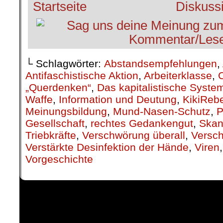
└ Schlagwörter:
Abstandsempfehlungen
,
Antifaschistische Aktion
,
Arbeiterklasse
,
„Querdenken“
,
Das kapitalistische Syste
Waffe
,
Information und Deutung
,
KikiRebe
Meinungsbildung
,
Mund-Nasen-Schutz
,
P
Gesellschaft
,
rechtes Gedankengut
,
Skan
Triebkräfte
,
Verschwörung überall
,
Versc
Verstärkte Desinfektion der Hände
,
Viren
Vorgeschichte