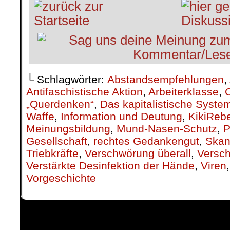
└ Schlagwörter:
Abstandsempfehlungen
,
Antifaschistische Aktion
,
Arbeiterklasse
,
„Querdenken“
,
Das kapitalistische Syste
Waffe
,
Information und Deutung
,
KikiRebe
Meinungsbildung
,
Mund-Nasen-Schutz
,
P
Gesellschaft
,
rechtes Gedankengut
,
Skan
Triebkräfte
,
Verschwörung überall
,
Versc
Verstärkte Desinfektion der Hände
,
Viren
Vorgeschichte