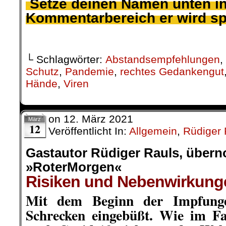
.
Setze deinen Namen unten i
Kommentarbereich er wird s
.
└ Schlagwörter:
Abstandsempfehlungen
,
Schutz
,
Pandemie
,
rechtes Gedankengut
Hände
,
Viren
on
12. März 2021
März
12
Veröffentlicht In:
Allgemein
,
Rüdiger 
Gastautor Rüdiger Rauls, übe
»RoterMorgen«
Risiken und Nebenwirkung
Mit dem Beginn der Impfung
Schrecken eingebüßt. Wie im Fa