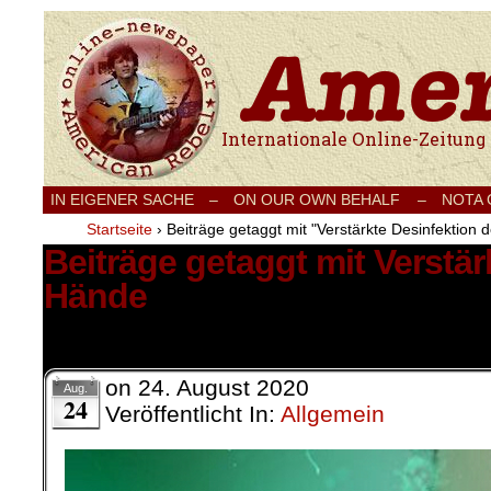
Internationale Onlinezeitung für Frieden
IN EIGENER SACHE
–
ON OUR OWN BEHALF –
NOTA
Startseite
›
Beiträge getaggt mit "Verstärkte Desinfektion 
Beiträge getaggt mit Verstär
Hände
2 Ergebnisse.
on
24. August 2020
Aug.
24
Veröffentlicht In:
Allgemein