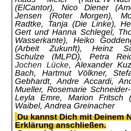
(ElCantor), Nico Diener (Am
Jensen (Roter Morgen), Mo
Radtke,
Tanja (Die Linke), He
Gert und Hanna Schlegel, Th
Wasserkante), Heiko Goddeng
(Arbeit Zukunft), Heinz Sc
Schulze (MLPD), Petra Reic
Jochen Lücke,
Alexander Ku
Bach,
Hartmut Völkner,
Stef
Gebhardt, Andre Accardi, An
Mueller, Rosemarie Schneider-
Leyla Emre, Marion Fritsch 
Waibel,
Andrea Greinacher
.
Du kannst Dich mit Deinem 
Erklärung anschließen.