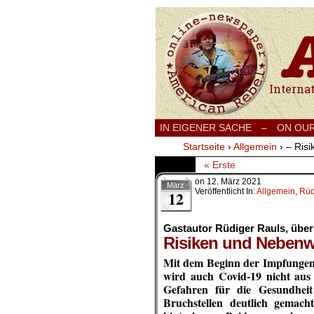
International
IN EIGENER SACHE
–
ON OU
Startseite
›
Allgemein
›
– Ris
« Erste
on
12. März 2021
März
Veröffentlicht In:
Allgemein
,
Rüd
12
Gastautor Rüdiger Rauls, üb
Risiken und Neben
Mit dem Beginn der Impfungen 
wird auch Covid-19 nicht aus 
Gefahren für die Gesundheit
Bruchstellen deutlich gemach