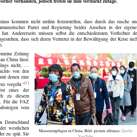
vorher vorhanden, jedoch treten sie nun verstärkt zutage.
Chinas kommen nicht umhin festzustellen, dass durch das rasche u
munistischer Partei und Regierung beider Ansehen in der eigene
at. Andererseits müssen selbst die entschiedensten Verfechter de
gestehen, dass sich deren Vertreter in der Bewältigung der Krise nic
n.
gemeine Zeitung
an China lässt:
dings nicht, …
nichts von den
mit denen eine
[1]
us vorgeht.“
bst eines der
ich zu diesem
t. Für die FAZ
absteigen vom
n Deutschland
der westlichen
Massenimpfugen in China. Bild: picture alliance.
Quelle
er zu spät. Sie
YouTube