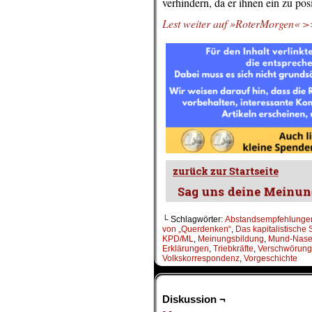
verhindern, da er ihnen ein zu pos
Lest weiter auf »RoterMorgen«
└ Schlagwörter:
Abstandsempfehlunge
von „Querdenken“
,
Das kapitalistische
KPD/ML
,
Meinungsbildung
,
Mund-Nase
Erklärungen
,
Triebkräfte
,
Verschwörung 
Volkskorrespondenz
,
Vorgeschichte
Diskussion ¬