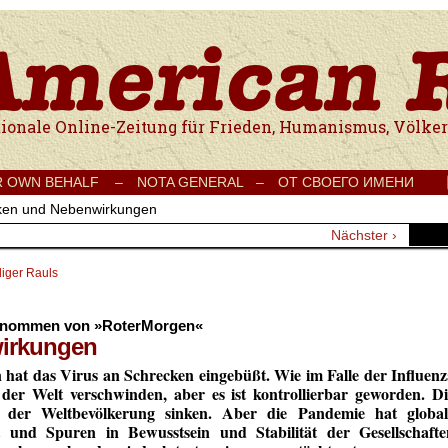
e Onlinezeitung für Frieden, Humanismus, Völkerverständigung und Kul
R OWN BEHALF –
NOTA GENERAL –
ОТ СВОЕГО ИМЕНИ
iken und Nebenwirkungen
Nächster ›
iger Rauls
ernommen von »RoterMorgen«
wirkungen
hat das Virus an Schrecken eingebüßt. Wie im Falle der Influenz
der Welt verschwinden, aber es ist kontrollierbar geworden. Di
 der Weltbevölkerung sinken. Aber die Pandemie hat global
t und Spuren in Bewusstsein und Stabilität der Gesellschafte