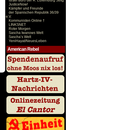
Israel Büro der R. Luxemburg Stiftg.
JusticeNow!
Kämpfer und Freunde
der Spanischen Republik 36/39
e.V.
Kommunisten Online †
LINKSNET
Roter Morgen
Sascha Iwanows Welt
Sascha’s Welt
YeniHayat/NeuesLeben
American Rebel