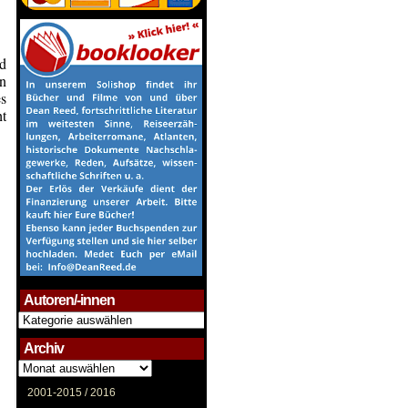
nd
n
s
ht
Autoren/-innen
Autoren/-
innen
Archiv
Archiv
2001-2015 /
2016