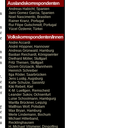
Auslandskorrespondenten
Andreas Habicht, Spanien
en
Jairo Gomez Garcia, Spanien
Noel Nascimento, Brasilien
Rainer Kranz, Portugal
Rui Filipe Gutschmidt, Portugal
en
Yücel Özdemir, Türkei
ie
Volkskorrespondenten/innen
e
Andre Accardi
André Höppner, Hannover
n
Andreas Grünwald, Hamburg
Bastian Reichardt, Königswinter
n
Diethard Möller, Stuttgart
en
Fritz Theisen, Stuttgart
Gizem Gözüacik, Mannheim
Heinrich Schreiber
Ilga Röder, Saarbrücken
e,
Jens Lustig, Augsburg
ge
Kalle Schulze, Sassnitz
tt
Kiki Rebell, Kiel
K-M. Luettgen, Remscheid
er
Leander Sukov, Ochsenfurt
Luise Schoolmann, Hambgurg
Maritta Brückner, Leipzig
g
Matthias Wolf, Potsdam
he
Max Bryan, Hamburg
Merle Lindemann, Bochum
n
Michael Hillerband,
zu
Recklinghausen
H. Michael Vilsmeier, Dingolfing