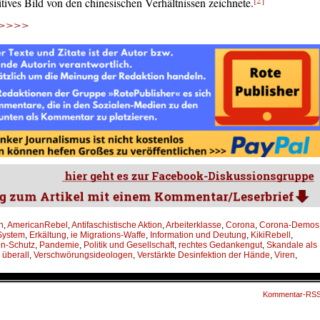
itives Bild von den chinesischen Verhältnissen zeichnete.
 >>>>>
n
,
AmericanRebel
,
Antifaschistische Aktion
,
Arbeiterklasse
,
Corona
,
Corona-Demos
 System
,
Erkältung
,
ie Migrations-Waffe
,
Information und Deutung
,
KikiRebell
,
n-Schutz
,
Pandemie
,
Politik und Gesellschaft
,
rechtes Gedankengut
,
Skandale als
überall
,
Verschwörungsideologen
,
Verstärkte Desinfektion der Hände
,
Viren
,
Kommentar-RS