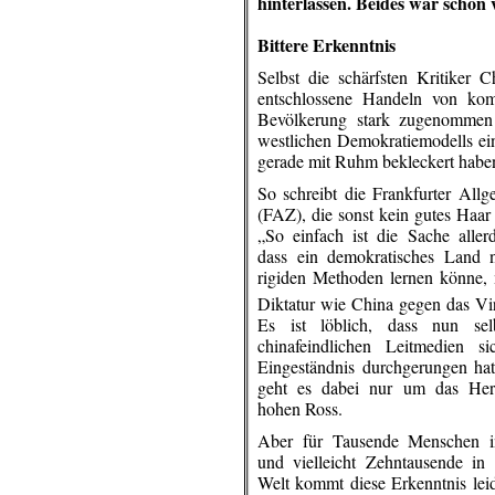
hinterlassen. Beides war schon 
.
Bittere Erkenntnis
Selbst die schärfsten Kritiker 
entschlossene Handeln von kom
Bevölkerung stark zugenommen h
westlichen Demokratiemodells ein
gerade mit Ruhm bekleckert habe
So schreibt die Frankfurter All
(FAZ), die sonst kein gutes Haar 
„So einfach ist die Sache aller
dass ein demokratisches Land 
rigiden Methoden lernen könne, 
Diktatur wie China gegen das Vir
Es ist löblich, dass nun sel
chinafeindlichen Leitmedien s
Eingeständnis durchgerungen ha
geht es dabei nur um das Her
hohen Ross.
Aber für Tausende Menschen i
und vielleicht Zehntausende in 
Welt kommt diese Erkenntnis leid