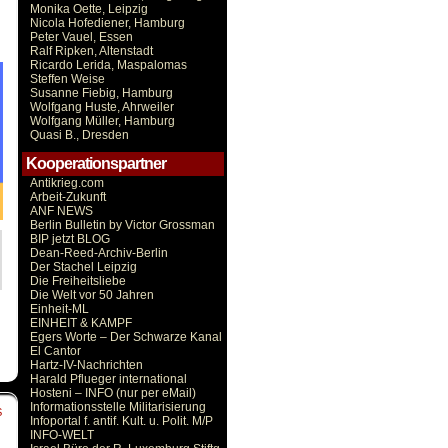
Monika Oette, Leipzig
Nicola Hofediener, Hamburg
Peter Vauel, Essen
Ralf Ripken, Altenstadt
Ricardo Lerida, Maspalomas
Steffen Weise
Susanne Fiebig, Hamburg
Wolfgang Huste, Ahrweiler
Wolfgang Müller, Hamburg
Quasi B., Dresden
Kooperationspartner
Antikrieg.com
Arbeit-Zukunft
ANF NEWS
Berlin Bulletin by Victor Grossman
BIP jetzt BLOG
Dean-Reed-Archiv-Berlin
Der Stachel Leipzig
Die Freiheitsliebe
Die Welt vor 50 Jahren
Einheit-ML
EINHEIT & KAMPF
Egers Worte – Der Schwarze Kanal
El Cantor
Hartz-IV-Nachrichten
Harald Pflueger international
Hosteni – INFO (nur per eMail)
Informationsstelle Militarisierung
S
Infoportal f. antif. Kult. u. Polit. M/P
INFO-WELT