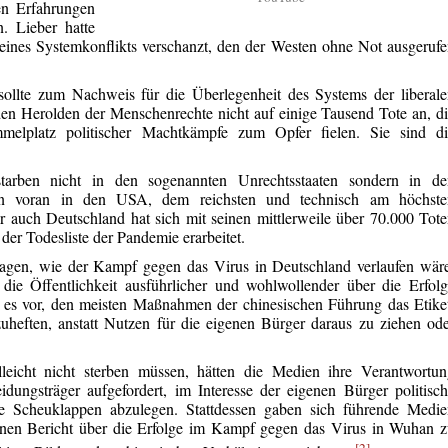
en Erfahrungen
n. Lieber hatte
ines Systemkonflikts verschanzt, den der Westen ohne Not ausgeruf
ollte zum Nachweis für die Überlegenheit des Systems der liberal
n Herolden der Menschenrechte nicht auf einige Tausend Tote an, d
melplatz politischer Machtkämpfe zum Opfer fielen. Sie sind di
arben nicht in den sogenannten Unrechtsstaaten sondern in de
en voran in den USA, dem reichsten und technisch am höchste
 auch Deutschland hat sich mit seinen mittlerweile über 70.000 Tot
der Todesliste der Pandemie erarbeitet.
fragen, wie der Kampf gegen das Virus in Deutschland verlaufen wär
ie Öffentlichkeit ausführlicher und wohlwollender über die Erfol
 es vor, den meisten Maßnahmen der chinesischen Führung das Etike
uheften, anstatt Nutzen für die eigenen Bürger daraus zu ziehen od
leicht nicht sterben müssen, hätten die Medien ihre Verantwortun
ngsträger aufgefordert, im Interesse der eigenen Bürger politisc
he Scheuklappen abzulegen. Stattdessen gaben sich führende Medie
inen Bericht über die Erfolge im Kampf gegen das Virus in Wuhan 
[2]