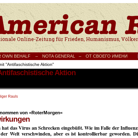
e Onlinezeitung für Frieden, Humanismus, Völkerverständigung und Kul
R OWN BEHALF –
NOTA GENERAL –
ОТ СВОЕГО ИМЕНИ
it "Antifaschistische Aktion"
Antifaschistische Aktion
iger Rauls
ernommen von »RoterMorgen«
wirkungen
hat das Virus an Schrecken eingebüßt. Wie im Falle der Influenz
der Welt verschwinden, aber es ist kontrollierbar geworden. Di