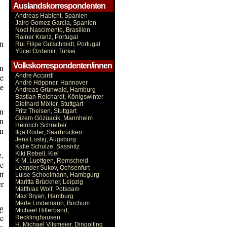
Auslandskorrespondenten
Andreas Habicht, Spanien
Jairo Gomez Garcia, Spanien
Noel Nascimento, Brasilien
Rainer Kranz, Portugal
en
Rui Filipe Gutschmidt, Portugal
Yücel Özdemir, Türkei
Volkskorrespondenten/innen
en
Andre Accardi
ie
André Höppner, Hannover
e
Andreas Grünwald, Hamburg
Bastian Reichardt, Königswinter
Diethard Möller, Stuttgart
n
Fritz Theisen, Stuttgart
Gizem Gözüacik, Mannheim
n
Heinrich Schreiber
en
Ilga Röder, Saarbrücken
Jens Lustig, Augsburg
Kalle Schulze, Sassnitz
e,
Kiki Rebell, Kiel
K-M. Luettgen, Remscheid
ge
Leander Sukov, Ochsenfurt
tt
Luise Schoolmann, Hambgurg
Maritta Brückner, Leipzig
er
Matthias Wolf, Potsdam
Max Bryan, Hamburg
Merle Lindemann, Bochum
g
Michael Hillerband,
he
Recklinghausen
H. Michael Vilsmeier, Dingolfing