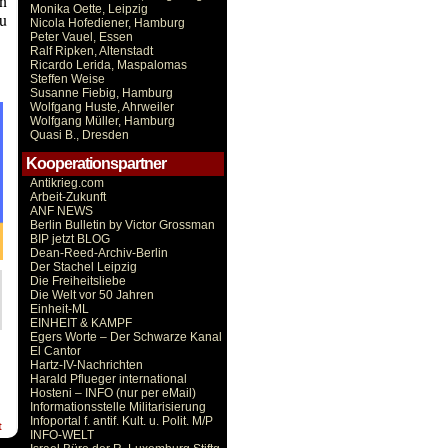
n
Monika Oette, Leipzig
zu
Nicola Hofediener, Hamburg
Peter Vauel, Essen
Ralf Ripken, Altenstadt
Ricardo Lerida, Maspalomas
Steffen Weise
Susanne Fiebig, Hamburg
Wolfgang Huste, Ahrweiler
Wolfgang Müller, Hamburg
Quasi B., Dresden
Kooperationspartner
Antikrieg.com
Arbeit-Zukunft
ANF NEWS
Berlin Bulletin by Victor Grossman
BIP jetzt BLOG
Dean-Reed-Archiv-Berlin
Der Stachel Leipzig
Die Freiheitsliebe
Die Welt vor 50 Jahren
Einheit-ML
EINHEIT & KAMPF
Egers Worte – Der Schwarze Kanal
El Cantor
Hartz-IV-Nachrichten
Harald Pflueger international
Hosteni – INFO (nur per eMail)
Informationsstelle Militarisierung
Infoportal f. antif. Kult. u. Polit. M/P
t
INFO-WELT