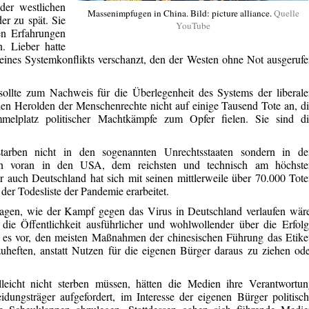
der westlichen
Massenimpfugen in China. Bild: picture alliance.
Quelle
er zu spät. Sie
YouTube
en Erfahrungen
n. Lieber hatte
ines Systemkonflikts verschanzt, den der Westen ohne Not ausgeruf
ollte zum Nachweis für die Überlegenheit des Systems der liberal
n Herolden der Menschenrechte nicht auf einige Tausend Tote an, d
melplatz politischer Machtkämpfe zum Opfer fielen. Sie sind di
arben nicht in den sogenannten Unrechtsstaaten sondern in de
en voran in den USA, dem reichsten und technisch am höchste
 auch Deutschland hat sich mit seinen mittlerweile über 70.000 Tot
der Todesliste der Pandemie erarbeitet.
fragen, wie der Kampf gegen das Virus in Deutschland verlaufen wär
ie Öffentlichkeit ausführlicher und wohlwollender über die Erfol
 es vor, den meisten Maßnahmen der chinesischen Führung das Etike
uheften, anstatt Nutzen für die eigenen Bürger daraus zu ziehen od
leicht nicht sterben müssen, hätten die Medien ihre Verantwortun
ngsträger aufgefordert, im Interesse der eigenen Bürger politisc