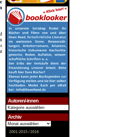
e
n
nd
n
s
ht
Autoren/-innen
Autoren/-
innen
Archiv
Archiv
2001-2015 /
2016