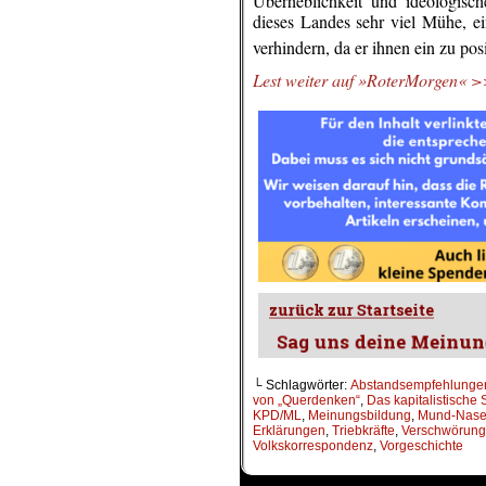
Überheblichkeit und ideologisc
dieses Landes sehr viel Mühe, e
verhindern, da er ihnen ein zu pos
Lest weiter auf »RoterMorgen«
└ Schlagwörter:
Abstandsempfehlunge
von „Querdenken“
,
Das kapitalistische
KPD/ML
,
Meinungsbildung
,
Mund-Nase
Erklärungen
,
Triebkräfte
,
Verschwörung 
Volkskorrespondenz
,
Vorgeschichte