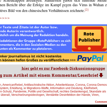
he Scheuklappen abzulegen. Stattdessen gaben sich führende Medie
inen Bericht über die Erfolge im Kampf gegen das Virus in Wuhan 
[2]
itives Bild von den chinesischen Verhältnissen zeichnete.
 >>>>>
n
,
AmericanRebel
,
Antifaschistische Aktion
,
Arbeiterklasse
,
Corona
,
Corona-Demos
 System
,
Erkältung
,
ie Migrations-Waffe
,
Information und Deutung
,
KikiRebell
,
n-Schutz
,
Pandemie
,
Politik und Gesellschaft
,
rechtes Gedankengut
,
Skandale als
überall
,
Verschwörungsideologen
,
Verstärkte Desinfektion der Hände
,
Viren
,
Commen