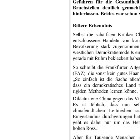
Gefahren für die Gesundheit
Bruchstellen deutlich gemach
hinterlassen. Beides war schon 
.
Bittere Erkenntnis
Selbst die schärfsten Kritiker 
entschlossene Handeln von kom
Bevölkerung stark zugenommen h
westlichen Demokratiemodells ein
gerade mit Ruhm bekleckert habe
So schreibt die Frankfurter All
(FAZ), die sonst kein gutes Haar 
„So einfach ist die Sache aller
dass ein demokratisches Land 
rigiden Methoden lernen könne, 
Diktatur wie China gegen das Vir
Es ist löblich, dass nun sel
chinafeindlichen Leitmedien s
Eingeständnis durchgerungen ha
geht es dabei nur um das Her
hohen Ross.
Aber für Tausende Menschen i