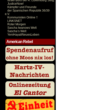
Israel Büro der R. Luxemburg Stiftg.
JusticeNow!
Kämpfer und Freunde
der Spanischen Republik 36/39
e.V.
Kommunisten Online †
LINKSNET
Roter Morgen
Sascha Iwanows Welt
Sascha’s Welt
YeniHayat/NeuesLeben
American Rebel