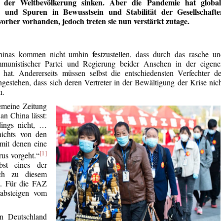
 der Weltbevölkerung sinken. Aber die Pandemie hat global
t und Spuren in Bewusstsein und Stabilität der Gesellschafte
vorher vorhanden, jedoch treten sie nun verstärkt zutage.
Chinas kommen nicht umhin festzustellen, dass durch das rasche u
munistischer Partei und Regierung beider Ansehen in der eigene
at. Andererseits müssen selbst die entschiedensten Verfechter de
gestehen, dass sich deren Vertreter in der Bewältigung der Krise nic
n.
gemeine Zeitung
an China lässt:
dings nicht, …
nichts von den
mit denen eine
[1]
us vorgeht.“
bst eines der
ich zu diesem
t. Für die FAZ
absteigen vom
n Deutschland