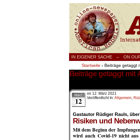
International
IN EIGENER SACHE
–
ON OU
Startseite
›
Beiträge getaggt m
Beiträge getaggt mit 
1 Ergebnis.
on
12. März 2021
März
Veröffentlicht In:
Allgemein
,
Rüd
12
Gastautor Rüdiger Rauls, üb
Risiken und Neben
Mit dem Beginn der Impfungen 
wird auch Covid-19 nicht aus 