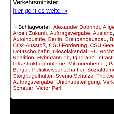
Verkehrsminister.
hier geht es weiter »
└ Schlagwörter:
Alexander Dobrindt
,
Allg
Arbeit Zukunft
,
Auftragsvergabe
,
Ausland
Autoindustrie
,
Berlin
,
Breitbandausbau
,
B
CO2-Ausstoß
,
CSU-Forderung
,
CSU-Gene
Deutsche bahn
,
Dieselskandal
,
EU-Recht
Koalition
,
Hybridantrieb
,
Ignoranz
,
Infras
Infrastrukturprobleme
,
Millionenbetrag
,
P
Bürger
,
Politikwissenschaftler
,
Sozialdem
Steigbügelhalter
,
Svenia Schulze
,
Trickse
Auftragsvergabe
,
Unionsbeteiligung
,
Verk
Scheuer
,
Victor Perli