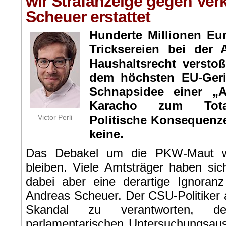
wir Strafanzeige gegen Ver
Scheuer erstattet
Hunderte Millionen Eu
Tricksereien bei der 
Haushaltsrecht versto
dem höchsten EU-Geri
Schnapsidee einer „A
Karacho zum Tota
Victor Perli
Politische Konsequenze
keine.
Das Debakel um die PKW-Maut wi
bleiben. Viele Amtsträger haben si
dabei aber eine derartige Ignoran
Andreas Scheuer. Der CSU-Politiker
Skandal zu verantworten, de
parlamentarischen Untersuchungsau