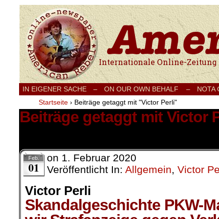
Internationale Onlinezeitung für Frieden
IN EIGENER SACHE
–
ON OUR OWN BEHALF –
NOTA
Startseite
›
Beiträge getaggt mit "Victor Perli"
Beiträge getaggt mit Victor P
1 Ergebnis.
on
1. Februar 2020
Feb.
01
Veröffentlicht In:
Allgemein
,
Victor Pe
Victor Perli
Skandalgeschichte PKW-M