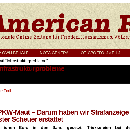
e Onlinezeitung für Frieden, Humanismus, Völkerverständigung und Kul
R OWN BEHALF –
NOTA GENERAL –
ОТ СВОЕГО ИМЕНИ
mit "Infrastrukturprobleme"
Infrastrukturprobleme
or Perli
PKW-Maut – Darum haben wir Strafanzeige
ter Scheuer erstattet
illionen Euro in den Sand gesetzt, Tricksereien bei de