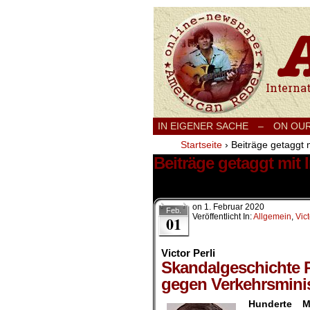
International
IN EIGENER SACHE
–
ON OU
Startseite
›
Beiträge getaggt 
Beiträge getaggt mit 
1 Ergebnis.
on
1. Februar 2020
Feb.
Veröffentlicht In:
Allgemein
,
Vict
01
Victor Perli
Skandalgeschichte 
gegen Verkehrsminis
Hunderte M