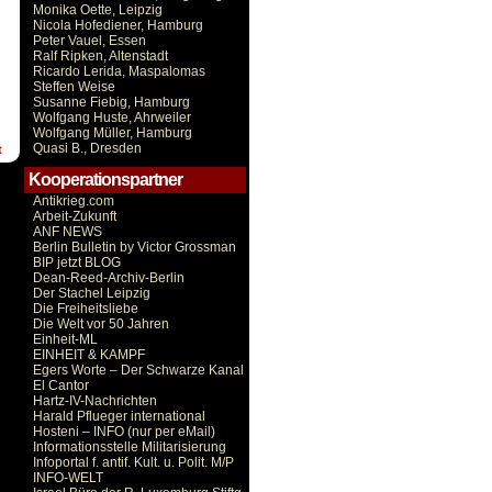
Monika Oette, Leipzig
Nicola Hofediener, Hamburg
Peter Vauel, Essen
Ralf Ripken, Altenstadt
Ricardo Lerida, Maspalomas
Steffen Weise
Susanne Fiebig, Hamburg
Wolfgang Huste, Ahrweiler
Wolfgang Müller, Hamburg
Quasi B., Dresden
t
Kooperationspartner
Antikrieg.com
Arbeit-Zukunft
ANF NEWS
Berlin Bulletin by Victor Grossman
BIP jetzt BLOG
Dean-Reed-Archiv-Berlin
Der Stachel Leipzig
Die Freiheitsliebe
Die Welt vor 50 Jahren
Einheit-ML
EINHEIT & KAMPF
Egers Worte – Der Schwarze Kanal
El Cantor
Hartz-IV-Nachrichten
Harald Pflueger international
Hosteni – INFO (nur per eMail)
Informationsstelle Militarisierung
Infoportal f. antif. Kult. u. Polit. M/P
INFO-WELT