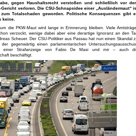
gabe, gegen Haushaltsrecht verstoßen und schließlich vor de
Gericht verloren. Die CSU-Schnapsidee einer „Ausländermaut“ is
 zum Totalschaden geworden. Politische Konsequenzen gibt e
s keine.
um die PKW-Maut wird lange in Erinnerung bleiben. Viele Amtsträg
chon verzockt, wenige dabei aber eine derartige Ignoranz an den T
dreas Scheuer. Der CSU-Politiker aus Passau hat nun einen Skandal 
, der gegenwärtig einen parlamentarischen Untersuchungsausschus
 einer Strafanzeige von Fabio De Masi und mir – auch di
haft beschäftigt.