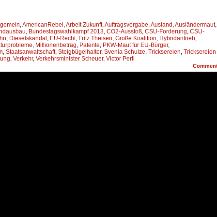
lgemein
,
AmericanRebel
,
Arbeit Zukunft
,
Auftragsvergabe
,
Ausland
,
Ausländermaut
,
andausbau
,
Bundestagswahlkampf 2013
,
CO2-Ausstoß
,
CSU-Forderung
,
CSU-
ahn
,
Dieselskandal
,
EU-Recht
,
Fritz Theisen
,
Große Koalition
,
Hybridantrieb
,
ukturprobleme
,
Millionenbetrag
,
Patente
,
PKW-Maut für EU-Bürger
,
n
,
Staatsanwaltschaft
,
Steigbügelhalter
,
Svenia Schulze
,
Tricksereien
,
Tricksereien
gung
,
Verkehr
,
Verkehrsminister Scheuer
,
Victor Perli
Commen