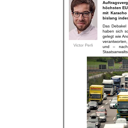
Auftragsver
höchsten EU-
mit Karacho
bislang inde
Das Debakel 
haben sich s
gelegt wie An
verantworten
Victor Perli
und – nach
Staatsanwaltsc