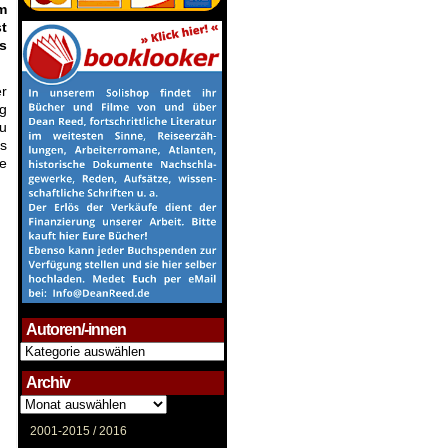
m
t
s
er
ag
zu
s
e
Autoren/-innen
Autoren/-
innen
Archiv
Archiv
2001-2015 /
2016