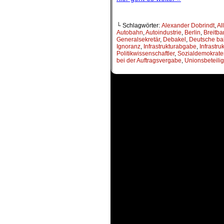
└ Schlagwörter:
Alexander Dobrindt
,
Al
Autobahn
,
Autoindustrie
,
Berlin
,
Breitb
Generalsekretär
,
Debakel
,
Deutsche b
Ignoranz
,
Infrastrukturabgabe
,
Infrastr
Politikwissenschaftler
,
Sozialdemokrate
bei der Auftragsvergabe
,
Unionsbeteili