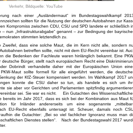
Verkehr, Bildquelle: YouTube
rung nach einer „Ausländermaut“ im Bundestagswahlkampf 2013
nnzeichen sollten für die Nutzung der deutschen Autobahnen zur Kas
len Kompromiss zwischen CDU, CSU und SPD landete er schließlich 
e – nun „Infrastrukturabgabe“ genannt – zur Bedingung der bayrisch
emokraten stimmten letztendlich zu.
e Zweifel, dass eine solche Maut, die im Kern nicht alle, sondern n
utobahnen betreffen sollte, nicht mit dem EU-Recht vereinbar ist. Au
enn die Bedenken der Fachleute waren hinlänglich bekannt. Eine PK
r deutsche Bürger, stellt nach europäischem Recht eine Diskriminieru
nder Dobrindt verhandelte daher mit der Europäischen Union eine
 PKW-Maut sollte formell für alle eingeführt werden, die deutsch
 Senkung der KfZ-Steuer kompensiert werden. Im Wahlkampf 2017 un
lungen konnte die CSU daher so tun, als handele es sich um ihr
nte sie aber vor Gerichten und Parlamenten spitzfindig argumentiere
ereinbar sei. Sie war es nicht. Ein Gutachten des Wissenschaftlich
 bereits im Jahr 2017, dass es sich bei der Kombination aus Maut f
tion für Inländer andererseits um eine sogenannte „mittelbar
nach EU-Recht ebenfalls untersagt ist. Scheuer, damals noch CSU
raufhin die Gutachter: „Bei so viel fachlicher Ignoranz muss man d
schaftlichen Dienstes stellen“. Nach der Bundestagswahl 2017 wur
ter.