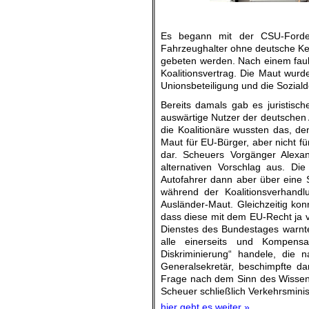
Es begann mit der CSU-Forde
Fahrzeughalter ohne deutsche Ke
gebeten werden. Nach einem fau
Koalitionsvertrag. Die Maut wurd
Unionsbeteiligung und die Soziald
Bereits damals gab es juristisch
auswärtige Nutzer der deutschen A
die Koalitionäre wussten das, d
Maut für EU-Bürger, aber nicht fü
dar. Scheuers Vorgänger Alexa
alternativen Vorschlag aus. Die
Autofahrer dann aber über eine
während der Koalitionsverhand
Ausländer-Maut. Gleichzeitig kon
dass diese mit dem EU-Recht ja v
Dienstes des Bundestages warnte
alle einerseits und Kompensa
Diskriminierung“ handele, die 
Generalsekretär, beschimpfte da
Frage nach dem Sinn des Wissen
Scheuer schließlich Verkehrsminis
hier geht es weiter »