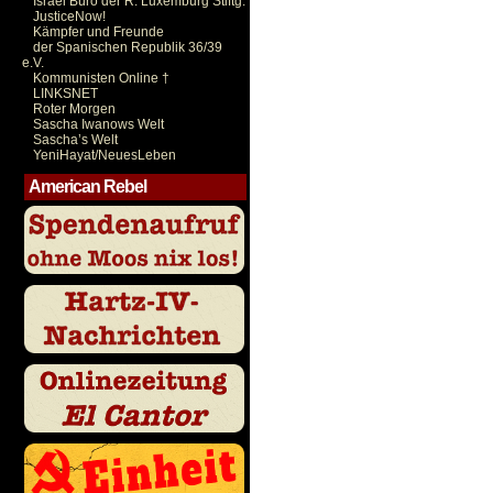
Israel Büro der R. Luxemburg Stiftg.
JusticeNow!
Kämpfer und Freunde
der Spanischen Republik 36/39
e.V.
Kommunisten Online †
LINKSNET
Roter Morgen
Sascha Iwanows Welt
Sascha’s Welt
YeniHayat/NeuesLeben
American Rebel