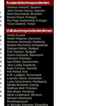
Auslandskorrespondenten
Andreas Habicht, Spanien
Jairo Gomez Garcia, Spanien
.
Noel Nascimento, Brasilien
se
Rainer Kranz, Portugal
im
Rui Filipe Gutschmidt, Portugal
Yücel Özdemir, Türkei
en
Volkskorrespondenten/innen
Andre Accardi
ur
André Höppner, Hannover
ch
Andreas Grünwald, Hamburg
W-
Bastian Reichardt, Königswinter
ng
Diethard Möller, Stuttgart
Fritz Theisen, Stuttgart
n
Gizem Gözüacik, Mannheim
en
Heinrich Schreiber
d
Ilga Röder, Saarbrücken
Jens Lustig, Augsburg
e
Kalle Schulze, Sassnitz
n,
Kiki Rebell, Kiel
en
K-M. Luettgen, Remscheid
ür
Leander Sukov, Ochsenfurt
Luise Schoolmann, Hambgurg
e
Maritta Brückner, Leipzig
-
Matthias Wolf, Potsdam
ie
Max Bryan, Hamburg
Merle Lindemann, Bochum
de
Michael Hillerband,
Recklinghausen
H. Michael Vilsmeier, Dingolfing