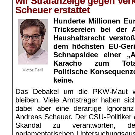
wir Strafanzeige gegen Ver
Scheuer erstattet
Hunderte Millionen Eu
Tricksereien bei der 
Haushaltsrecht versto
dem höchsten EU-Geri
Schnapsidee einer „A
Karacho zum Tota
Victor Perli
Politische Konsequenze
keine.
Das Debakel um die PKW-Maut wi
bleiben. Viele Amtsträger haben si
dabei aber eine derartige Ignoran
Andreas Scheuer. Der CSU-Politiker
Skandal zu verantworten, de
parlamentarischen Untersuchungsau