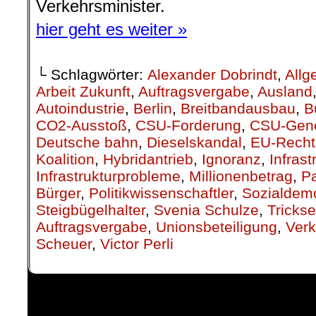
Verkehrsminister.
hier geht es weiter »
└ Schlagwörter:
Alexander Dobrindt
,
Allg
Arbeit Zukunft
,
Auftragsvergabe
,
Ausland
Autoindustrie
,
Berlin
,
Breitbandausbau
,
B
CO2-Ausstoß
,
CSU-Forderung
,
CSU-Gene
Deutsche bahn
,
Dieselskandal
,
EU-Recht
Koalition
,
Hybridantrieb
,
Ignoranz
,
Infras
Infrastrukturprobleme
,
Millionenbetrag
,
P
Bürger
,
Politikwissenschaftler
,
Sozialdem
Steigbügelhalter
,
Svenia Schulze
,
Trickse
Auftragsvergabe
,
Unionsbeteiligung
,
Verk
Scheuer
,
Victor Perli