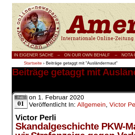
Internationale Onlinezeitung für Frieden
IN EIGENER SACHE
–
ON OUR OWN BEHALF –
NOTA
Startseite
›
Beiträge getaggt mit "Ausländermaut"
Beiträge getaggt mit Auslä
1 Ergebnis.
on
1. Februar 2020
Feb.
01
Veröffentlicht In:
Allgemein
,
Victor Pe
Victor Perli
Skandalgeschichte PKW-M