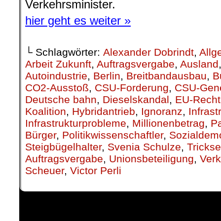
Verkehrsminister.
hier geht es weiter »
└ Schlagwörter:
Alexander Dobrindt
,
Allg
Arbeit Zukunft
,
Auftragsvergabe
,
Ausland
Autoindustrie
,
Berlin
,
Breitbandausbau
,
B
CO2-Ausstoß
,
CSU-Forderung
,
CSU-Gene
Deutsche bahn
,
Dieselskandal
,
EU-Recht
Koalition
,
Hybridantrieb
,
Ignoranz
,
Infras
Infrastrukturprobleme
,
Millionenbetrag
,
P
Bürger
,
Politikwissenschaftler
,
Sozialdem
Steigbügelhalter
,
Svenia Schulze
,
Trickse
Auftragsvergabe
,
Unionsbeteiligung
,
Verk
Scheuer
,
Victor Perli