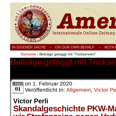
Internationale Onlinezeitung für Frieden
IN EIGENER SACHE
–
ON OUR OWN BEHALF –
NOTA
Startseite
›
Beiträge getaggt mit "Tricksereien"
Beiträge getaggt mit Trickse
1 Ergebnis.
on
1. Februar 2020
Feb.
01
Veröffentlicht In:
Allgemein
,
Victor Pe
Victor Perli
Skandalgeschichte PKW-M