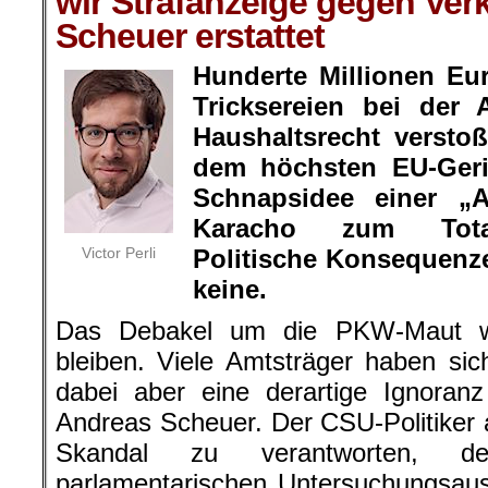
wir Strafanzeige gegen Ver
Scheuer erstattet
Hunderte Millionen Eu
Tricksereien bei der 
Haushaltsrecht versto
dem höchsten EU-Geri
Schnapsidee einer „A
Karacho zum Tota
Victor Perli
Politische Konsequenze
keine.
Das Debakel um die PKW-Maut wi
bleiben. Viele Amtsträger haben si
dabei aber eine derartige Ignoran
Andreas Scheuer. Der CSU-Politiker
Skandal zu verantworten, de
parlamentarischen Untersuchungsau