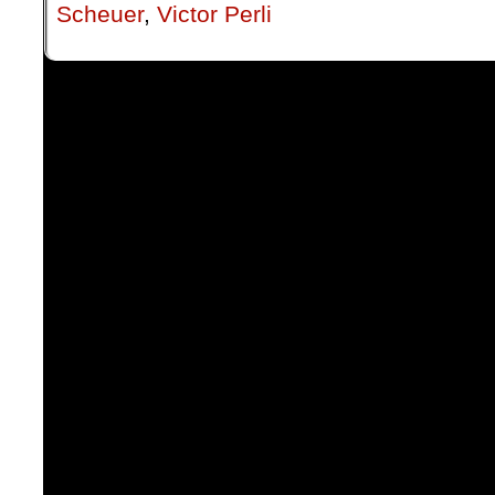
Scheuer
,
Victor Perli