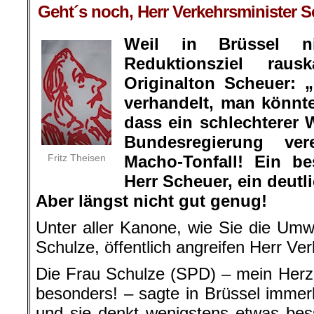
Geht´s noch, Herr Verkehrsminister 
Weil in Brüssel 
Reduktionsziel rau
Originalton Scheuer:
verhandelt, man könnt
dass ein schlechterer 
Bundesregierung vere
Fritz Theisen
Macho-Tonfall! Ein b
Herr Scheuer, ein deutl
Aber längst nicht gut genug!
Unter aller Kanone, wie Sie die Umwe
Schulze, öffentlich angreifen Herr Ve
Die Frau Schulze (SPD) – mein Herz s
besonders! – sagte in Brüssel immerh
und sie denkt wenigstens etwas bess