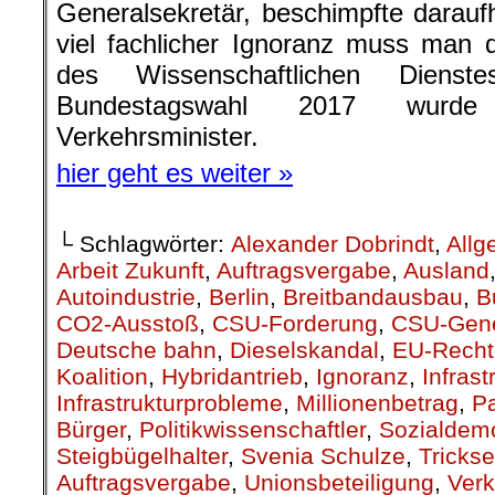
Generalsekretär, beschimpfte daraufh
viel fachlicher Ignoranz muss man
des Wissenschaftlichen Dienst
Bundestagswahl 2017 wurde 
Verkehrsminister.
hier geht es weiter »
└ Schlagwörter:
Alexander Dobrindt
,
Allg
Arbeit Zukunft
,
Auftragsvergabe
,
Ausland
Autoindustrie
,
Berlin
,
Breitbandausbau
,
B
CO2-Ausstoß
,
CSU-Forderung
,
CSU-Gene
Deutsche bahn
,
Dieselskandal
,
EU-Recht
Koalition
,
Hybridantrieb
,
Ignoranz
,
Infras
Infrastrukturprobleme
,
Millionenbetrag
,
P
Bürger
,
Politikwissenschaftler
,
Sozialdem
Steigbügelhalter
,
Svenia Schulze
,
Trickse
Auftragsvergabe
,
Unionsbeteiligung
,
Verk