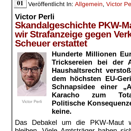
01
Veröffentlicht In:
Allgemein
,
Victor Pe
Victor Perli
Skandalgeschichte PKW-M
wir Strafanzeige gegen Ver
Scheuer erstattet
Hunderte Millionen Eu
Tricksereien bei der 
Haushaltsrecht versto
dem höchsten EU-Geri
Schnapsidee einer „A
Karacho zum Tota
Victor Perli
Politische Konsequenze
keine.
Das Debakel um die PKW-Maut wi
bleiben. Viele Amtsträger haben si