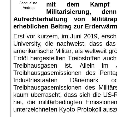
erheblichen Beitrag zur Erderwär
Erst vor kurzem, im Juni 2019, ersch
University, die nachweist, dass da
amerikanische Militär, als weltweit g
Erdöl hergestellten Treibstoffen auc
Treibhausgasen ist. Allein im
Treibhausgasemissionen des Penta
Industriestaaten Dänemark 
Treibhausgasemissionen des Militä
kaum überrascht, dass sich die US-
hat, die militärbedingten Emissio
unterzeichneten Kyoto-Protokoll aus
By Meli1670, Pixabay, published
(edited by Jakob Reimann,