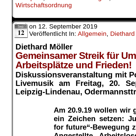
ein Zeichen setzen: J
for future“-Bewegung 
Angestellte, Arbeitslo
andere mehr. Wir wo
Zukunft, in der Umwe
Diethard Möller
werden, in der trot
Automatisierung
Arbeitsplätze für alle da sind, in
beseitigt sind. Was sich so wi
gehört tatsächlich zusammen.
.
Umweltzerstörung für den Profit
Atomkraft, ausufernder Individualver
öffentlichen Nah- und Fernverke
großflächige Landwirtschaft, Überdü
PCB, Asbest, Pestizide, Plastik und 