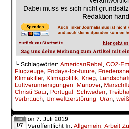
verantwortlic
Dabei muss es sich nicht grundsätz
Redaktion hand
Auch linker Journalismus ist nicht 
und auch kleine Spenden können he
└ Schlagwörter:
AmericanRebel
,
CO2-Em
Flugzeuge
,
Fridays-for-future
,
Friedensne
Klimakiller
,
Klimapolitik
,
Krieg
,
Landschaf
Luftverunreinigungen
,
Manöver
,
Marschfl
Christi Saar
,
Portugal
,
Schweden
,
Treibh
Verbrauch
,
Umweltzerstörung
,
Uran
,
weiß
on
7. Juli 2019
Juli
07
Veröffentlicht In:
Allgemein
,
Arbeit Z