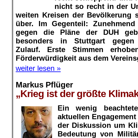
Widerstand gegen die Pläne
Demonstrationen besonders 
Fahrverbote erhielten Zulauf. Ers
der DUH die Förderwürdigkeit 
abzuerkennen.
weiter lesen »
Markus Pflüger
„Krieg ist der größte Klimak
Ein wenig beachte
aktuellen Engagement 
der Diskussion um Kli
Bedeutung von Militä
von deren Zielen und
Klima und für daraus