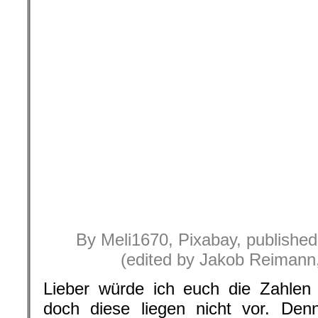
Lieber würde ich euch die Zahlen 
doch diese liegen nicht vor. Denn
Emissionen der Bundeswehr steig
Auslandseinsätzen, mit der wachse
Bundeswehr und mit dem ange
Streitkräfte und der Militärausgab
Emissionen entstehen nicht nur durc
Flugstunden der Kampfjets in Kri
heutigen Zeitalter der luftgestützten
Standartvorgang vor Ei
Aufklärungsflugzeuge bzw. Drohnen 
dann zu bombardieren, woraufhin er
geschickt werden. Diese Flüge, wie 
Aktion, müssen ständig eingeübt 
tagtäglich. Eine Flugstunde des J
produziert mit 11 Tonnen Kohlens