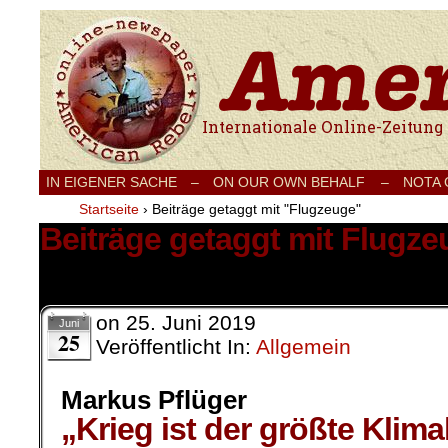
Internationale Onlinezeitung für Frieden
IN EIGENER SACHE
–
ON OUR OWN BEHALF –
NOTA
Startseite
›
Beiträge getaggt mit "Flugzeuge"
Beiträge getaggt mit Flugze
5 Ergebnisse.
on
25. Juni 2019
Juni
25
Veröffentlicht In:
Allgemein
Markus Pflüger
„Krieg ist der größte Klimak