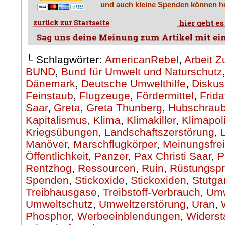
└ Schlagwörter:
AmericanRebel
,
Arbeit Z
BUND
,
Bund für Umwelt und Naturschutz
Dänemark
,
Deutsche Umwelthilfe
,
Diskus
Feinstaub
,
Flugzeuge
,
Fördermittel
,
Frida
Saar
,
Greta
,
Greta Thunberg
,
Hubschraub
Kapitalismus
,
Klima
,
Klimakiller
,
Klimapoli
Kriegsübungen
,
Landschaftszerstörung
,
Manöver
,
Marschflugkörper
,
Meinungsfrei
Öffentlichkeit
,
Panzer
,
Pax Christi Saar
,
P
Rentzhog
,
Ressourcen
,
Ruin
,
Rüstungspr
Spenden
,
Stickoxide
,
Stickoxiden
,
Stutga
Treibhausgase
,
Treibstoff-Verbrauch
,
Umw
Umweltschutz
,
Umweltzerstörung
,
Uran
,
Phosphor
,
Werbeeinblendungen
,
Widerst
Wirtschaftsordnung