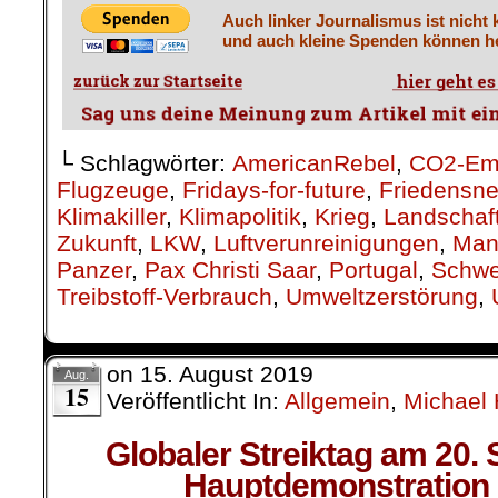
Auch linker Journalismus ist nicht 
und auch kleine Spenden können he
└ Schlagwörter:
AmericanRebel
,
CO2-Em
Flugzeuge
,
Fridays-for-future
,
Friedensne
Klimakiller
,
Klimapolitik
,
Krieg
,
Landschaf
Zukunft
,
LKW
,
Luftverunreinigungen
,
Man
Panzer
,
Pax Christi Saar
,
Portugal
,
Schw
Treibstoff-Verbrauch
,
Umweltzerstörung
,
on
15. August 2019
Aug.
15
Veröffentlicht In:
Allgemein
,
Michael 
Globaler Streiktag am 20.
Hauptdemonstration i