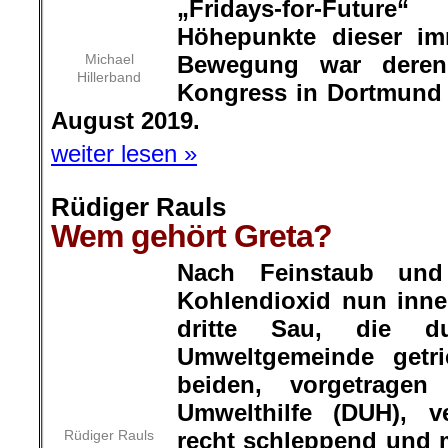
immer noch wachsenden Beweg
internationaler Kongress in Dor
zum 4. August 2019.
weiter lesen »
Rüdiger Rauls
Wem gehört Greta?
Nach Feinstaub und
Kohlendioxid nun inner
Rüdiger Rauls
dritte Sau, die 
Umweltgemeinde getrieben wird
vorgetragen durch die Deutsch
verliefen eigentlich nur recht 
Funke zündete nicht so recht i
und in weiten Kreisen der Bevölke
nicht über. Im Gegenteil: Z