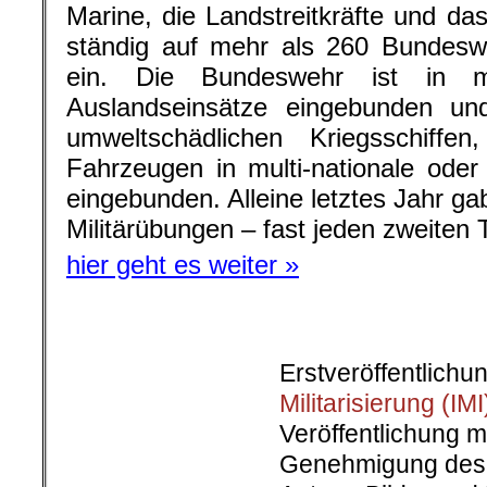
Veröffentlichung mi
Genehmigung des
Autors. Bilder und
teilweise oder ga
American Rebel hi
Über die Autorin: Jacqueline Andres s
die IMI unter anderen zu de
Rüstungsexporte, Militarisierung der
den antimilitaristischen Widerstand
am Schwarzbuch Bundeswehr der R
mitgeschrieben, das hier zum Downloa
.
Für den Inhalt dieses Artikels ist d
verantwortlic