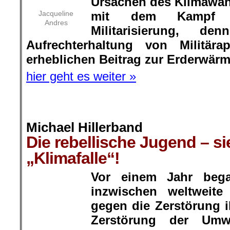
Klimawandels geht Hand in Han
Krieg und Militarisierung, 
Aufrechterhaltung von Militära
erheblichen Beitrag zur Erderwär
hier geht es weiter »
.
Michael Hillerband
Die rebellische Jugend – sie
„Klimafalle“!
.
Vor einem Jahr beg
inzwischen weltweit
Michael
Hillerband
gegen die Zerstörung i
Zerstörung der Umw
„Fridays-for-Future“ (FfF). Eine