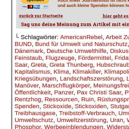
Treibhausgase
,
Treibstoff-Verbrauch
,
Umw
Umweltschutz
,
Umweltzerstörung
,
Uran
,
Phosphor
,
Werbeeinblendungen
,
Widerst
Wirtschaftsordnung
on
12. September 2019
Sep.
12
Veröffentlicht In:
Allgemein
,
Diethard
Diethard Möller
Gemeinsamer Streik für Um
Arbeitsplätze und Frieden!
Diskussionsveranstaltung mit P
Livemusik am Freitag, 20. S
Leipzig-Lindenau, Odermannsttr
.
Am 20.9.19 wollen wir