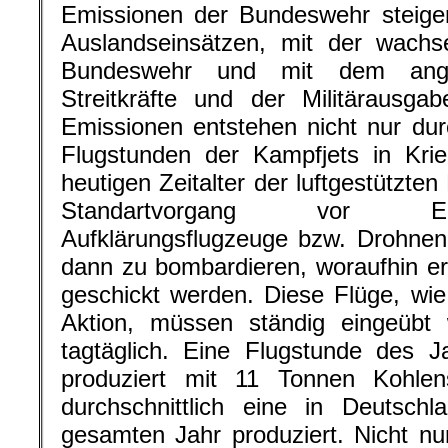
durchschnittlich eine in Deutsch
gesamten Jahr produziert. Nicht nur
Marine, die Landstreitkräfte und 
ständig auf mehr als 260 Bundesw
ein. Die Bundeswehr ist in 
Auslandseinsätze eingebunden und
umweltschädlichen Kriegsschiffen
Fahrzeugen in multi-nationale od
eingebunden. Alleine letztes Jahr g
Militärübungen – fast jeden zweiten 
hier geht es weiter »
.
Erstveröffentlichu
Militarisierung (IMI