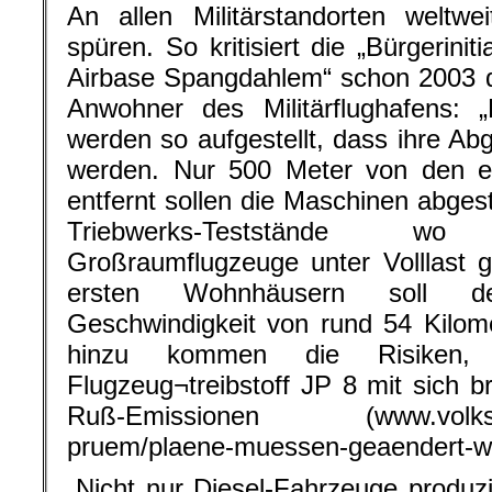
An allen Militärstandorten weltwe
spüren. So kritisiert die „Bürgerini
Airbase Spangdahlem“ schon 2003 d
Anwohner des Militärflughafens: 
werden so aufgestellt, dass ihre Ab
werden. Nur 500 Meter von den er
entfernt sollen die Maschinen abges
Triebwerks-Teststände w
Großraumflugzeuge unter Volllast 
ersten Wohnhäusern soll de
Geschwindigkeit von rund 54 Kilom
hinzu kommen die Risiken, 
Flugzeug¬treibstoff JP 8 mit sich b
Ruß-Emissionen (www.volksfreu
pruem/plaene-muessen-geaendert-w
„Nicht nur Diesel-Fahrzeuge produz