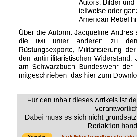
Dabei muss es sich nicht grundsätz
Redaktion hand
Auch linker Journalismus ist nicht 
und auch kleine Spenden können he
└ Schlagwörter:
AmericanRebel
,
Arbeit Z
BUND
,
Bund für Umwelt und Naturschutz
Dänemark
,
Deutsche Umwelthilfe
,
Diskus
Feinstaub
,
Flugzeuge
,
Fördermittel
,
Frida
Saar
,
Greta
,
Greta Thunberg
,
Hubschraub
Kapitalismus
,
Klima
,
Klimakiller
,
Klimapoli
Kriegsübungen
,
Landschaftszerstörung
,
Manöver
,
Marschflugkörper
,
Meinungsfrei
Öffentlichkeit
,
Panzer
,
Pax Christi Saar
,
P
Rentzhog
,
Ressourcen
,
Ruin
,
Rüstungspr
Spenden
,
Stickoxide
,
Stickoxiden
,
Stutga