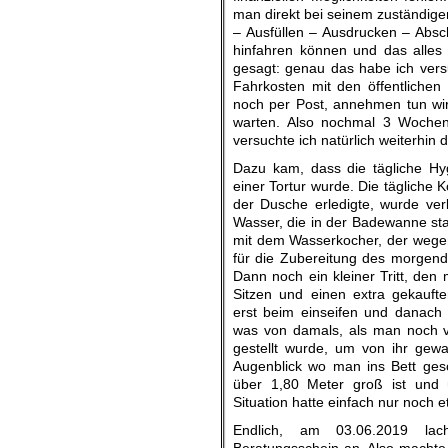
man direkt bei seinem zuständige
– Ausfüllen – Ausdrucken – Absch
hinfahren können und das alles
gesagt: genau das habe ich vers
Fahrkosten mit den öffentlichen
noch per Post, annehmen tun wi
warten. Also nochmal 3 Wochen
versuchte ich natürlich weiterhin 
Dazu kam, dass die tägliche Hy
einer Tortur wurde. Die tägliche 
der Dusche erledigte, wurde ver
Wasser, die in der Badewanne st
mit dem Wasserkocher, der wegen
für die Zubereitung des morgend
Dann noch ein kleiner Tritt, den
Sitzen und einen extra gekau
erst beim einseifen und danach
was von damals, als man noch v
gestellt wurde, um von ihr ge
Augenblick wo man ins Bett ges
über 1,80 Meter groß ist und 
Situation hatte einfach nur noch 
Endlich, am 03.06.2019 lac