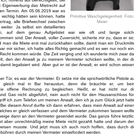
ch, hoffend auf Gerechtigkeit, bei
ut Eigenwerbung das Mietrecht auf
nen Termin. Am 05.06.2019 war es
Primitive Waschgelegenheit. Foto
e wichtig hätten sein können, hatte
Meier
rtrag, alle Briefwechsel zwischen
iter. Ja selbst ein detailliertes
abei, auf dem genau Aufgelistet war wie oft und lange solch
men sind. Der Anwalt, voller Zuversicht, sicherte mir zu, dass er si
an die Miete erst mal zurückhalten sollte, damit man ein Druckmitt
ar mir sicher, ich hatte alles Richtig gemacht und es wer nur noch ei
 Recht kommen würde. Die Zeit verging und ich wunderte mich zwar d
elt, den der Anwalt ja zu meinem Vermieter schicken wollte, in der d
amit legalisiert wird. Aber gut er ist der Anwalt, er wird schon wisse
 Tür, es war der Vermieter. Er setze mir die sprichwörtliche Pistole a
ete gleich mal in Bar heraustun, denn die bräuchte er, um bei
ie offene Rechnung zu begleichen. Heißt, er hat nicht nur di
nd Gas nicht abgeführt, nein auch nicht für den Hausanschluss fü
riff ich zum Telefon um meinen Anwalt, den ich ja zum Glück jetzt hatt
 Bei diesem Anruf durfte ich dann erfahren, dass mein Anwalt auf ein
elches er gleich verfassen und dem Vermieter zukommen lassen wollt
weige dann an den Vermieter gesendet wurde. Das ganze führe letztli
et aber unrechtmäßig meine Miete nicht gezahlt hatte und darum d
weisen musste. Und jetzt muss ich auch noch hoffen, dass durch d
bühren durch meinen Vermieter eingefordert werden.