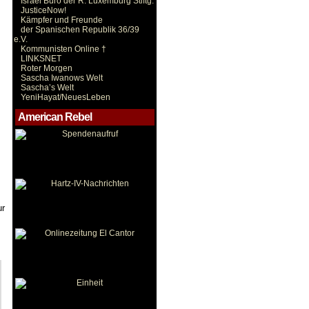
Israel Büro der R. Luxemburg Stiftg.
JusticeNow!
Kämpfer und Freunde
der Spanischen Republik 36/39
e.V.
Kommunisten Online †
LINKSNET
Roter Morgen
Sascha Iwanows Welt
Sascha’s Welt
YeniHayat/NeuesLeben
American Rebel
ur