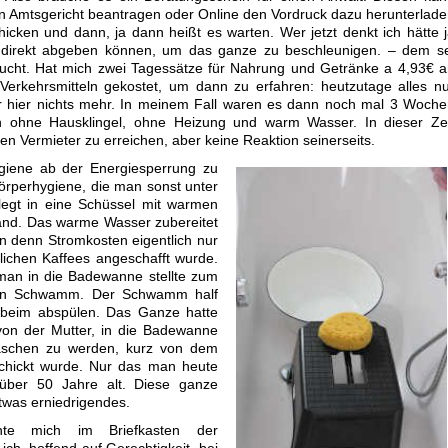
n Amtsgericht beantragen oder Online den Vordruck dazu herunterlad
icken und dann, ja dann heißt es warten. Wer jetzt denkt ich hätte 
 direkt abgeben können, um das ganze zu beschleunigen. – dem se
ucht. Hat mich zwei Tagessätze für Nahrung und Getränke a 4,93€ 
 Verkehrsmitteln gekostet, um dann zu erfahren: heutzutage alles n
r hier nichts mehr. In meinem Fall waren es dann noch mal 3 Woch
 ohne Hausklingel, ohne Heizung und warm Wasser. In dieser Zei
den Vermieter zu erreichen, aber keine Reaktion seinerseits.
giene ab der Energiesperrung zu
Körperhygiene, die man sonst unter
legt in eine Schüssel mit warmen
and. Das warme Wasser zubereitet
 denn Stromkosten eigentlich nur
lichen Kaffees angeschafft wurde.
 man in die Badewanne stellte zum
ften Schwamm. Der Schwamm half
 beim abspülen. Das Ganze hatte
on der Mutter, in die Badewanne
waschen zu werden, kurz von dem
chickt wurde. Nur das man heute
über 50 Jahre alt. Diese ganze
etwas erniedrigendes.
hte mich im Briefkasten der