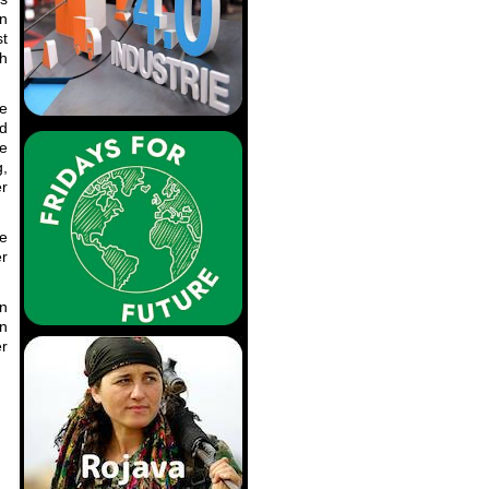
n
st
ch
ie
nd
le
g,
er
ie
er
en
en
er