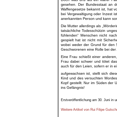
gesehen. Der Bundesstaat an de
Waffengesetze bekannt ist, hat v
bei Vergewaltigung oder Inzest ist
anerkannten Person und kann somit
Die Mutter allerdings als „Mörder
tatsächliche Todesschützin unge
fühlenden“ Menschen nicht nachv
gespielt hat ist nicht mit Siche
wobei weder der Grund für den S
Geschworenen eine Rolle bei der A
Eine Frau schießt einer anderen,
Frau dabei schwer und tötet das
auch für den Leien, sofern er in 
aufgewachsen ist, stellt sich di
Kind und des versuchten Mordes 
Kopf gestellt. Nur im Süden der
ins Gefängnis!
.
Erstveröffentlichung am 30. Juni in 
.
Weitere Artikel von Rui Filipe Gutsch