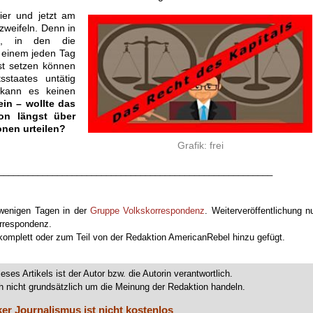
ier und jetzt am
zweifeln. Denn in
em, in den die
l einem jeden Tag
ust setzen können
sstaates untätig
 kann es keinen
 ein – wollte das
hon längst über
onen urteilen?
Grafik: frei
________________________________________________________
 wenigen Tagen in der
Gruppe Volkskorrespondenz
. Weiterveröffentlichung n
orrespondenz.
 komplett oder zum Teil von der Redaktion AmericanRebel hinzu gefügt.
ieses Artikels ist der Autor bzw. die Autorin verantwortlich.
 nicht grundsätzlich um die Meinung der Redaktion handeln.
ker Journalismus ist nicht kostenlos