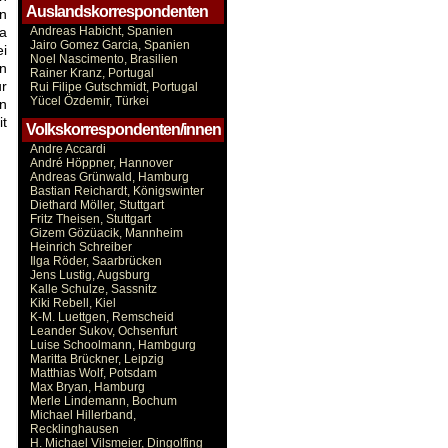
Auslandskorrespondenten
en
ja
Andreas Habicht, Spanien
Jairo Gomez Garcia, Spanien
i
Noel Nascimento, Brasilien
an
Rainer Kranz, Portugal
ur
Rui Filipe Gutschmidt, Portugal
Yücel Özdemir, Türkei
en
t
Volkskorrespondenten/innen
Andre Accardi
André Höppner, Hannover
Andreas Grünwald, Hamburg
Bastian Reichardt, Königswinter
Diethard Möller, Stuttgart
Fritz Theisen, Stuttgart
Gizem Gözüacik, Mannheim
Heinrich Schreiber
Ilga Röder, Saarbrücken
Jens Lustig, Augsburg
Kalle Schulze, Sassnitz
Kiki Rebell, Kiel
K-M. Luettgen, Remscheid
Leander Sukov, Ochsenfurt
Luise Schoolmann, Hambgurg
Maritta Brückner, Leipzig
Matthias Wolf, Potsdam
Max Bryan, Hamburg
Merle Lindemann, Bochum
Michael Hillerband,
Recklinghausen
H. Michael Vilsmeier, Dingolfing