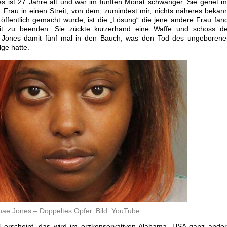
 ist 27 Jahre alt und war im fünften Monat schwanger. Sie geriet m
 Frau in einen Streit, von dem, zumindest mir, nichts näheres bekan
 öffentlich gemacht wurde, ist die „Lösung“ die jene andere Frau fan
it zu beenden. Sie zückte kurzerhand eine Waffe und schoss de
Jones damit fünf mal in den Bauch, was den Tod des ungeborene
lge hatte.
ae Jones – Doppeltes Opfer. Bild: YouTube
l erscheint, das wird im erzkonservativen Alabama, USA ganz ande