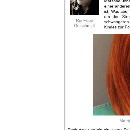
Marshae Jones
einer anderen
ist. Was aber
um den Stre
Rui Filipe
schwangeren 
Gutschmidt
Kindes zur Fo
Marsh
Doch was uns als ein klarer Fal