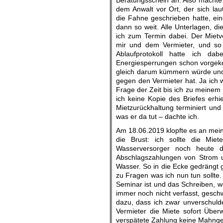
Beratungsschein an. Also machte i
dem Anwalt vor Ort, der sich la
die Fahne geschrieben hatte, ei
dann so weit. Alle Unterlagen, di
ich zum Termin dabei. Der Mietve
mir und dem Vermieter, und so we
Ablaufprotokoll hatte ich d
Energiesperrungen schon vorgekom
gleich darum kümmern würde und m
gegen den Vermieter hat. Ja ich w
Frage der Zeit bis ich zu meinem
ich keine Kopie des Briefes erhi
Mietzurückhaltung terminiert und d
was er da tut – dachte ich.
Am 18.06.2019 klopfte es an meiner
die Brust: ich sollte die Mi
Wasserversorger noch heute d
Abschlagszahlungen von Strom u
Wasser. So in die Ecke gedrängt g
zu Fragen was ich nun tun sollte.
Seminar ist und das Schreiben, w
immer noch nicht verfasst, gesch
dazu, dass ich zwar unverschuld
Vermieter die Miete sofort Über
verspätete Zahlung keine Mahnge