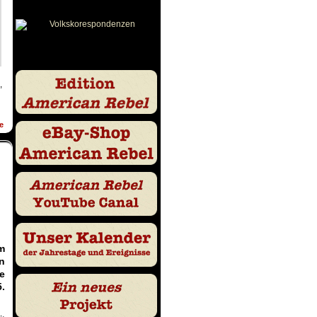
,
e
m
n
e
.