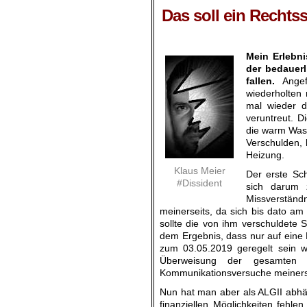
Das soll ein Rechtss
Mein Erlebni
der bedauerl
fallen.
Angef
wiederholten 
mal wieder d
veruntreut. 
die warm Wass
Verschulden, 
Heizung.
Klaus Meier
Der erste Sch
#Dissident
sich darum 
Missverstän
meinerseits, da sich bis dato am 
sollte die von ihm verschuldete 
dem Ergebnis, dass nur auf eine 
zum 03.05.2019 geregelt sein wü
Überweisung der gesamten 
Kommunikationsversuche meinersei
Nun hat man aber als ALGII abhän
finanziellen Möglichkeiten fehle