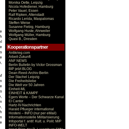
Monika Oette, Leipzig
Nicola Hofediener, Hamburg
Peter Vauel, Essen
Ralf Ripken, Altenstadt
:
Ricardo Lerida, Maspalomas
Steffen Weise
Susanne Fiebig, Hamburg
e
Wolfgang Huste, Ahrweiler
Wolfgang Müller, Hamburg
ch
Quasi B., Dresden
el
ne
Kooperationspartner
as
Antikrieg.com
ie
Arbeit-Zukunft
ANF NEWS
n,
Berlin Bulletin by Victor Grossman
BIP jetzt BLOG
Dean-Reed-Archiv-Berlin
uf
Der Stachel Leipzig
m
Die Freiheitsliebe
Die Welt vor 50 Jahren
e
Einheit-ML
rs
EINHEIT & KAMPF
e,
Egers Worte – Der Schwarze Kanal
em
El Cantor
Hartz-IV-Nachrichten
e,
Harald Pflueger international
ch
Hosteni – INFO (nur per eMail)
em
Informationsstelle Militarisierung
Infoportal f. antif. Kult. u. Polit. M/P
ie
INFO-WELT