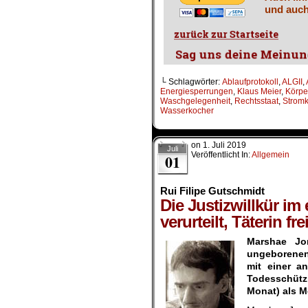
und auch
└ Schlagwörter:
Ablaufprotokoll
,
ALGII
,
Energiesperrungen
,
Klaus Meier
,
Körpe
Waschgelegenheit
,
Rechtsstaat
,
Strom
Wasserkocher
on
1. Juli 2019
Juli
Veröffentlicht In:
Allgemein
01
Rui Filipe Gutschmidt
Die Justizwillkür i
verurteilt, Täterin fre
Marshae Jo
ungeborenen
mit einer a
Todesschützi
Monat) als Mö