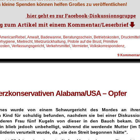
 kleine Spenden können helfen Großes zu veröffentlichen!
AmericanRebel
,
Anwalt
,
Badewanne
,
Beratungsschein
,
Betriebskosten
,
Druckmittel
rhygiene
,
Mietrecht
,
Mietzurückhaltung
,
Pistole auf die Brust
,
Primitive
kosten
,
Verfassungsgericht
,
Verkehrsmittel
,
Vermieter
,
Volkskorrespondenz
,
9
Kommentar
m erzkonservativen Alabama/USA – Opfer
i
nes wurde von einem Schwurgericht des Mordes an ihre
 Kind für schuldig befunden, nachdem sie bei einer Diskussio
nderen Frau fünf Kugeln von dieser in den Bauch bekam. Di
n blieb jedoch unbehelligt, während die werdende Mutter (im 5
rderin verurteilt wurde, da „sie den Streit begonnen hätte“.