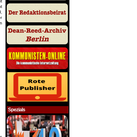
it
nt
d,
r
n
Spezials
rs