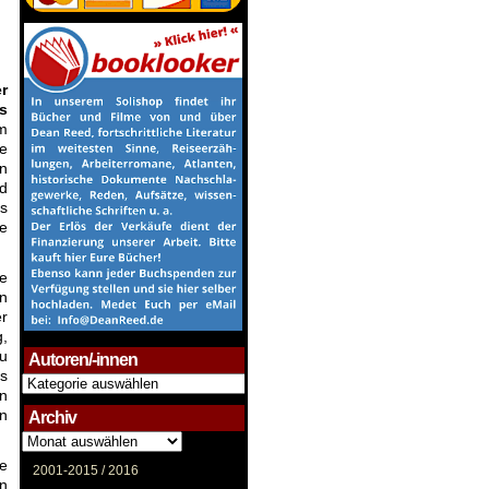
r
s
m
te
en
nd
es
ne
te
n
r
g,
zu
Autoren/-innen
ns
Autoren/-
en
innen
n
Archiv
Archiv
ie
2001-2015 /
2016
nn