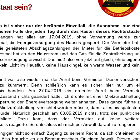
taat sein?
s ist sicher nur der berühmte Einzelfall, die Ausnahme, nur eine
ichen Fälle die jeden Tag durch das Raster dieses Rechtsstaate
angen hat alles am 17.04.2019, ohne Vorwarnung wurde zu
mal, die Energieversorgung des Hauses gesperrt. Der Vermieter hat
ie geleisteten Abschlagszahlungen der Mieter für die Betriebskost
Diesmal hat es den Hausstrom und das Gas für die Zentralheizung u
ererzeugung erwischt. Das hieß also von jetzt auf gleich, ohne eigen
kein Licht im Hausflur, keine Hausklingel, kein warm Wasser und kei
ritt war also wieder mal der Anruf beim Vermieter. Dieser versicher
zu kümmern. Denn schließlich kann es sicher hier nur um ei
dnis handeln. Am 27.04.2019 ein erneuter Anruf beim Vermiete
Zustand nichts geändert hatte. Ich drohte mit einer Mietzurückhaltun
Sperrung der Energieversorgung weiter anhalten. Dass ganze führte 
Mietzurückhaltung verzichtet werden müsste, damit alles bis späteste
rde. Natürlich geschah am 03.05.2019 nichts, trotz der pünktlich
Miete. Dazu kam, dass der Vermieter auf keine weitere
ts reagierte. So entschloss ich mich per Anwalt darauf zu reagieren.
giger nicht so einfach Zugang zu seinem Recht, da schlicht einem d
n. Also brauche es ein Beratungsschein für einen Anwalt. Diesen ka