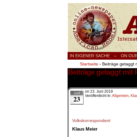
International
IN EIGENER SACHE
–
ON OU
Startseite
›
Beiträge getaggt 
Beiträge getaggt mit 
2 Ergebnisse.
on
23. Juni 2019
Juni
Veröffentlicht In:
Allgemein
,
Kla
23
Volkskorrespondent
Klaus Meier