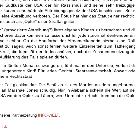
r Südküste der USA, der für Rassismus und seine sehr freizügige
or kurzem das härteste Abtreibungsgesetz der USA beschlossen. Selb
 eine Abtreibung verboten. Der Fötus hat hier das Statut einer rechtli
 auch als „Opfer“ einer Straftat gelten.
in“ (provozierte Abtreibung?) ihres eigenen Kindes zu betrachten und d
schoren davonkommen zu lassen, ist für jeden „normal denkenden u
ollziehbar. Ob die Hautfarbe der Afroamerikanerin hierbei eine Rol
rheit zu sagen. Auch sonst fehlen weitere Einzelheiten zum Tathergan
treit, die Identität der Todesschützin, noch die Zusammensetzung d
ufklärung des Falls spielen dürfen.
 im fünften Monat schwangeren, fünf mal in den Unterleib, verletzt d
 ungeborene Kind! Für jedes Gericht, Staatsanwaltschaft, Anwalt od
einem Rechtsstaat
eser Fall glasklar dar: Die Schützin ist des Mordes an dem ungeboren
an Marshae Jones schuldig. Nur in Alabama scheint die Welt auf d
 USA werden Opfer zu Tätern, wird Unrecht zu Recht, kommen die Opf
unserer Partnerzeitung
INFO-WELT
.
midt