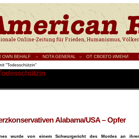
e Onlinezeitung für Frieden, Humanismus, Völkerverständigung und Kul
R OWN BEHALF –
NOTA GENERAL –
ОТ СВОЕГО ИМЕНИ
mit "Todesschützin"
 Todesschützin
m erzkonservativen Alabama/USA – Opfer
i
nes wurde von einem Schwurgericht des Mordes an ihre