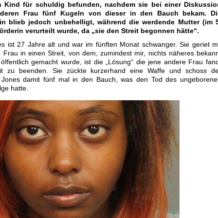
 Kind für schuldig befunden, nachdem sie bei einer Diskussio
nderen Frau fünf Kugeln von dieser in den Bauch bekam. Di
n blieb jedoch unbehelligt, während die werdende Mutter (im 5
rderin verurteilt wurde, da „sie den Streit begonnen hätte“.
 ist 27 Jahre alt und war im fünften Monat schwanger. Sie geriet m
 Frau in einen Streit, von dem, zumindest mir, nichts näheres bekan
 öffentlich gemacht wurde, ist die „Lösung“ die jene andere Frau fan
it zu beenden. Sie zückte kurzerhand eine Waffe und schoss de
Jones damit fünf mal in den Bauch, was den Tod des ungeborene
lge hatte.