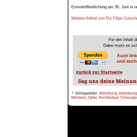
.
Erstveröffentlichung am 30. Juni in 
.
Weitere Artikel von Rui Filipe Gutsch
.
Für den Inhalt d
Dabei muss es sich
Auch link
und auch
└ Schlagwörter:
Abtreibung
,
Abtreibung
Mörderin
,
Opfer
,
Rechtsstaat
,
Schwurger