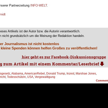
unserer Partnerzeitung
INFO-WELT
.
midt
ieses Artikels ist der Autor bzw. die Autorin verantwortlich.
 nicht grundsätzlich um die Meinung der Redaktion handeln.
er Journalismus ist nicht kostenlos
 kleine Spenden können helfen Großes zu veröffentlichen!
sgesetz
,
Alabama
,
AmericanRebel
,
Donald Trump
,
Inzest
,
Marshae Jones
,
icht
,
Todesschützin
,
USA
,
Vergewaltigung
Commen