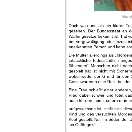
Marsh
Doch was uns als ein klarer Fal
gesehen. Der Bundesstaat an de
Waffengesetze bekannt ist, hat v
bei Vergewaltigung oder Inzest ist
anerkannten Person und kann somit
Die Mutter allerdings als „Mörder
tatsächliche Todesschützin unge
fühlenden“ Menschen nicht nachv
gespielt hat ist nicht mit Siche
wobei weder der Grund für den S
Geschworenen eine Rolle bei der A
Eine Frau schießt einer anderen,
Frau dabei schwer und tötet das
auch für den Leien, sofern er in 
aufgewachsen ist, stellt sich di
Kind und des versuchten Mordes 
Kopf gestellt. Nur im Süden der
ins Gefängnis!