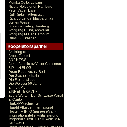
Monika Oette, Leipzig
Nicola Hofediener, Hamburg
Peter Vauel, Essen
Ralf Ripken, Altenstadt
Ricardo Lerida, Maspalomas
Steffen Weise
Susanne Fiebig, Hamburg
Wolfgang Huste, Ahrweiler
Wolfgang Müller, Hamburg
Quasi B., Dresden
Kooperationspartner
Antikrieg.com
Arbeit-Zukunft
ANF NEWS
Berlin Bulletin by Victor Grossman
BIP jetzt BLOG
Dean-Reed-Archiv-Berlin
Der Stachel Leipzig
Die Freiheitsliebe
Die Welt vor 50 Jahren
Einheit-ML
EINHEIT & KAMPF
t
Egers Worte – Der Schwarze Kanal
El Cantor
Hartz-IV-Nachrichten
Harald Pflueger international
Hosteni – INFO (nur per eMail)
Informationsstelle Militarisierung
Infoportal f. antif. Kult. u. Polit. M/P
INFO-WELT