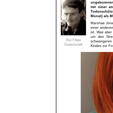
ungeborenen
mit einer a
Todesschützi
Monat) als Mö
Marshae Jones
einer anderen
ist. Was aber
um den Stre
Rui Filipe
schwangeren 
Gutschmidt
Kindes zur Fo