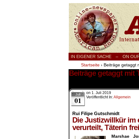
International
IN EIGENER SACHE
–
ON OU
Startseite
›
Beiträge getaggt 
Beiträge getaggt mit
1 Ergebnis.
on
1. Juli 2019
Juli
Veröffentlicht In:
Allgemein
01
Rui Filipe Gutschmidt
Die Justizwillkür i
verurteilt, Täterin fre
Marshae Jo