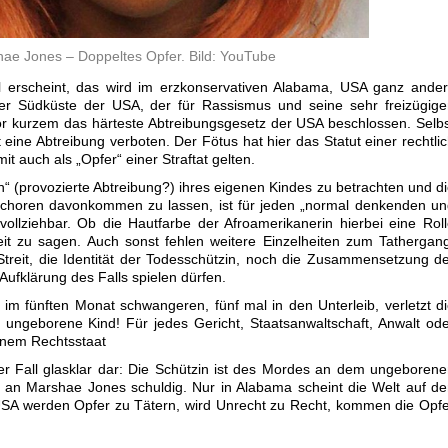
ae Jones – Doppeltes Opfer. Bild: YouTube
l erscheint, das wird im erzkonservativen Alabama, USA ganz ande
r Südküste der USA, der für Rassismus und seine sehr freizügige
or kurzem das härteste Abtreibungsgesetz der USA beschlossen. Selb
 eine Abtreibung verboten. Der Fötus hat hier das Statut einer rechtli
 auch als „Opfer“ einer Straftat gelten.
in“ (provozierte Abtreibung?) ihres eigenen Kindes zu betrachten und d
schoren davonkommen zu lassen, ist für jeden „normal denkenden u
ollziehbar. Ob die Hautfarbe der Afroamerikanerin hierbei eine Rol
rheit zu sagen. Auch sonst fehlen weitere Einzelheiten zum Tathergan
treit, die Identität der Todesschützin, noch die Zusammensetzung d
ufklärung des Falls spielen dürfen.
 im fünften Monat schwangeren, fünf mal in den Unterleib, verletzt d
 ungeborene Kind! Für jedes Gericht, Staatsanwaltschaft, Anwalt od
einem Rechtsstaat
eser Fall glasklar dar: Die Schützin ist des Mordes an dem ungeboren
an Marshae Jones schuldig. Nur in Alabama scheint die Welt auf d
 USA werden Opfer zu Tätern, wird Unrecht zu Recht, kommen die Opf