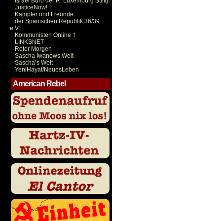
Israel Büro der R. Luxemburg Stiftg.
JusticeNow!
Kämpfer und Freunde
der Spanischen Republik 36/39
e.V.
Kommunisten Online †
LINKSNET
Roter Morgen
Sascha Iwanows Welt
Sascha’s Welt
YeniHayat/NeuesLeben
American Rebel