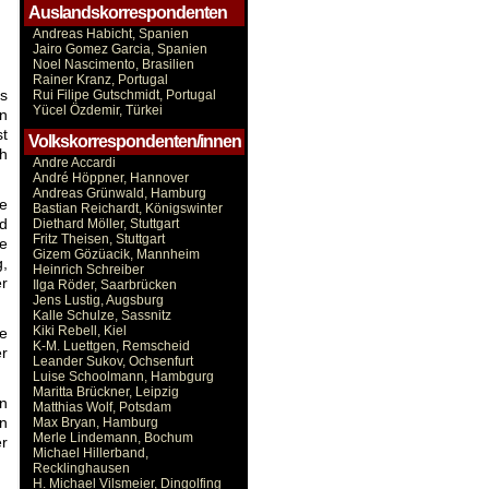
Auslandskorrespondenten
Andreas Habicht, Spanien
Jairo Gomez Garcia, Spanien
Noel Nascimento, Brasilien
Rainer Kranz, Portugal
rs
Rui Filipe Gutschmidt, Portugal
Yücel Özdemir, Türkei
n
st
Volkskorrespondenten/innen
ch
Andre Accardi
André Höppner, Hannover
Andreas Grünwald, Hamburg
ie
Bastian Reichardt, Königswinter
nd
Diethard Möller, Stuttgart
Fritz Theisen, Stuttgart
le
Gizem Gözüacik, Mannheim
g,
Heinrich Schreiber
er
Ilga Röder, Saarbrücken
Jens Lustig, Augsburg
Kalle Schulze, Sassnitz
Kiki Rebell, Kiel
ie
K-M. Luettgen, Remscheid
er
Leander Sukov, Ochsenfurt
Luise Schoolmann, Hambgurg
Maritta Brückner, Leipzig
en
Matthias Wolf, Potsdam
en
Max Bryan, Hamburg
Merle Lindemann, Bochum
er
Michael Hillerband,
Recklinghausen
H. Michael Vilsmeier, Dingolfing