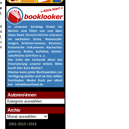
n
e
.
it
nt
d,
r
n
Autoren/-innen
Autoren/-
innen
Archiv
Archiv
2001-2015 /
2016