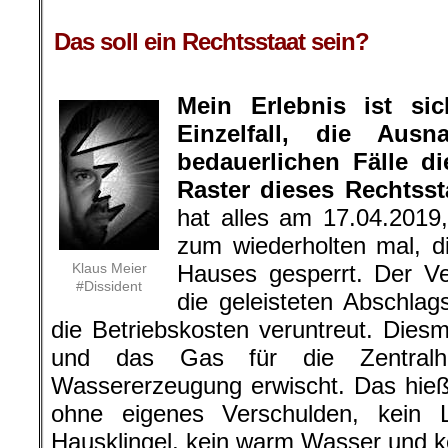
Das soll ein Rechtsstaat sein?
Mein Erlebnis ist si
Einzelfall, die Aus
bedauerlichen Fälle d
Raster dieses Rechtssta
hat alles am 17.04.201
zum wiederholten mal, d
Klaus Meier
Hauses gesperrt. Der Ve
#Dissident
die geleisteten Abschlag
die Betriebskosten veruntreut. Die
und das Gas für die Zentral
Wassererzeugung erwischt. Das hieß a
ohne eigenes Verschulden, kein L
Hausklingel, kein warm Wasser und k