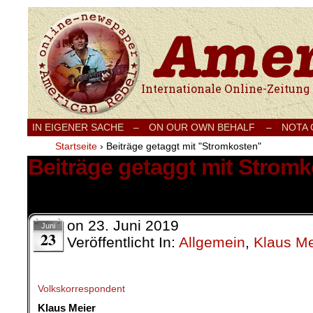
Internationale Onlinezeitung für Frieden
IN EIGENER SACHE
–
ON OUR OWN BEHALF –
NOTA
Startseite
›
Beiträge getaggt mit "Stromkosten"
Beiträge getaggt mit Strom
1 Ergebnis.
on
23. Juni 2019
Juni
23
Veröffentlicht In:
Allgemein
,
Klaus Me
Volkskorrespondent
Klaus Meier