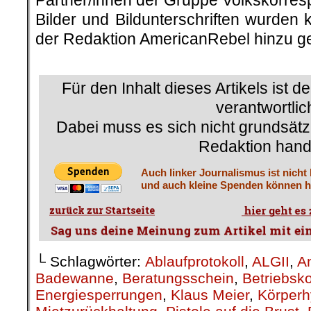
Partner/innen der Gruppe Volkskorre
Bilder und Bildunterschriften wurden 
der Redaktion AmericanRebel hinzu ge
.
Für den Inhalt dieses Artikels ist d
verantwortlic
Dabei muss es sich nicht grundsätz
Redaktion hand
Auch linker Journalismus ist nicht
und auch kleine Spenden können he
└ Schlagwörter:
Ablaufprotokoll
,
ALGII
,
A
Badewanne
,
Beratungsschein
,
Betriebsk
Energiesperrungen
,
Klaus Meier
,
Körperh