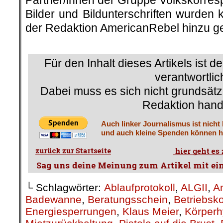
Partner/innen der Gruppe Volkskorre
Bilder und Bildunterschriften wurden 
der Redaktion AmericanRebel hinzu ge
.
Für den Inhalt dieses Artikels ist d
verantwortlic
Dabei muss es sich nicht grundsätz
Redaktion hand
Auch linker Journalismus ist nicht
und auch kleine Spenden können he
└ Schlagwörter:
Ablaufprotokoll
,
ALGII
,
A
Badewanne
,
Beratungsschein
,
Betriebsk
Energiesperrungen
,
Klaus Meier
,
Körperh