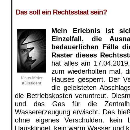
Das soll ein Rechtsstaat sein?
Mein Erlebnis ist si
Einzelfall, die Aus
bedauerlichen Fälle d
Raster dieses Rechtssta
hat alles am 17.04.201
zum wiederholten mal, d
Klaus Meier
Hauses gesperrt. Der Ve
#Dissident
die geleisteten Abschlag
die Betriebskosten veruntreut. Die
und das Gas für die Zentral
Wassererzeugung erwischt. Das hieß a
ohne eigenes Verschulden, kein L
Hausklingel, kein warm Wasser und k