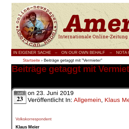
Internationale Onlinezeitung für Frieden
IN EIGENER SACHE
–
ON OUR OWN BEHALF –
NOTA
Startseite
›
Beiträge getaggt mit "Vermieter"
Beiträge getaggt mit Vermiet
1 Ergebnis.
on
23. Juni 2019
Juni
23
Veröffentlicht In:
Allgemein
,
Klaus Me
Volkskorrespondent
Klaus Meier