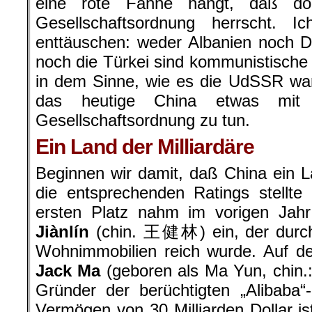
eine rote Fahne hängt, daß dor
Gesellschaftsordnung herrscht. 
enttäuschen: weder Albanien noch D
noch die Türkei sind kommunistische 
in dem Sinne, wie es die UdSSR wa
das heutige China etwas mit e
Gesellschaftsordnung zu tun.
Ein Land der Milliardäre
Beginnen wir damit, daß China ein Lan
die entsprechenden Ratings stellte
ersten Platz nahm im vorigen Jah
Jiànlín
(chin. 王健林) ein, der durc
Wohnimmobilien reich wurde. Auf de
Jack Ma
(geboren als Ma Yun, chin.
Gründer der berüchtigten „Alibaba“
Vermögen von 30 Milliarden Dollar is