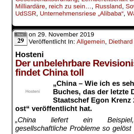
Milliardäre
,
reich zu sein…
,
Russland
,
So
UdSSR
,
Unternehmensriese „Alibaba“
,
Wá
on
29. November 2019
Nov.
29
Veröffentlicht In:
Allgemein
,
Diethard
Hosteni
Der unbelehrbare Revision
findet China toll
„China – Wie ich es sehe
Buches, das der letzte 
Hosteni
Staatschef Egon Krenz 
ost“ veröffentlicht hat.
„China liefert ein Beispie
gesellschaftliche Probleme so gelöst