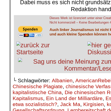
Dabei muss es sich nicht grundsätz
Redaktion hand
Dieses Werk ist lizenziert unter einer C
Nicht kommerziell – Keine Bearbeitungen 4.
Auch linker Journalismus ist nicht 
und auch kleine Spenden können he
└ Schlagwörter:
Albanien
,
AmericanRebe
Chinesische Plagiate
,
chinesische Verfa
kapitalistische China
,
Die chinesischen 
Kapitalismus
,
Ein Land der Milliardäre
,
Es
etwa sozialistisch?
,
Jack Ma
,
Kirgisien
,
k
Gesellschaftsordnung
,
Lernbereitschaft 