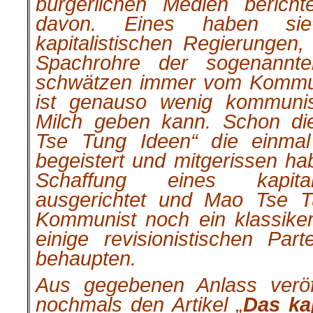
bürgerlichen Medien berich
davon. Eines haben si
kapitalistischen Regierungen,
Spachrohre der sogenannte
schwätzen immer vom Kommu
ist genauso wenig kommunis
Milch geben kann. Schon di
Tse Tung Ideen“ die einmal 
begeistert und mitgerissen ha
Schaffung eines kapital
ausgerichtet und Mao Tse T
Kommunist noch ein klassike
einige revisionistischen Pa
behaupten.
Aus gegebenen Anlass veröff
nochmals den Artikel „
Das ka