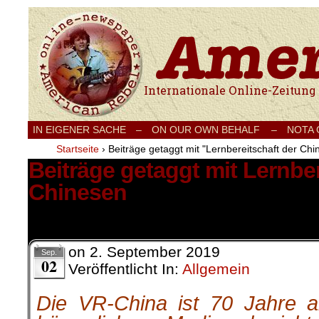
Internationale Onlinezeitung für Frieden
IN EIGENER SACHE
–
ON OUR OWN BEHALF –
NOTA
Startseite
›
Beiträge getaggt mit "Lernbereitschaft der Chi
Beiträge getaggt mit Lernber
Chinesen
2 Ergebnisse.
on
2. September 2019
Sep.
02
Veröffentlicht In:
Allgemein
Die VR-China ist 70 Jahre a