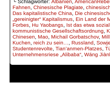
└ Schlagwörter:
Albanien
,
AmericanRebe
Fahnen
,
Chinesische Plagiate
,
chinesisc
Das kapitalistische China
,
Die chinesisc
„gereinigter“ Kapitalismus
,
Ein Land der M
Forbes
,
Hu Yaobangs
,
Ist das etwa sozial
kommunistische Gesellschaftsordnung
,
K
Chinesen
,
Mao
,
Michail Gorbatschov
,
Mil
Kuchen
,
reich zu sein…
,
Russland
,
Sowje
Studentenrevolte
,
Tian’anmen-Platzes
,
Tü
Unternehmensriese „Alibaba“
,
Wáng Jiànl