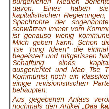
bürgerlichen Medien berich
davon. Eines haben si
kapitalistischen Regierungen,
Spachrohre der sogenannte
schwätzen immer vom Kommu
ist genauso wenig kommunis
Milch geben kann. Schon di
Tse Tung Ideen“ die einmal 
begeistert und mitgerissen ha
Schaffung eines kapital
ausgerichtet und Mao Tse T
Kommunist noch ein klassike
einige revisionistischen Pa
behaupten.
Aus gegebenen Anlass veröff
nochmals den Artikel „
Das ka