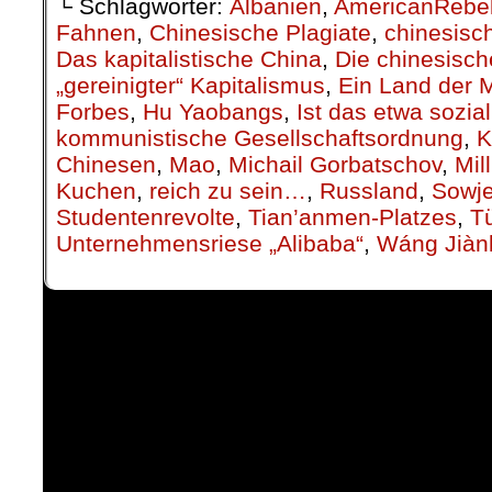
└ Schlagwörter:
Albanien
,
AmericanRebe
Fahnen
,
Chinesische Plagiate
,
chinesisc
Das kapitalistische China
,
Die chinesisc
„gereinigter“ Kapitalismus
,
Ein Land der M
Forbes
,
Hu Yaobangs
,
Ist das etwa sozial
kommunistische Gesellschaftsordnung
,
K
Chinesen
,
Mao
,
Michail Gorbatschov
,
Mil
Kuchen
,
reich zu sein…
,
Russland
,
Sowje
Studentenrevolte
,
Tian’anmen-Platzes
,
Tü
Unternehmensriese „Alibaba“
,
Wáng Jiànl