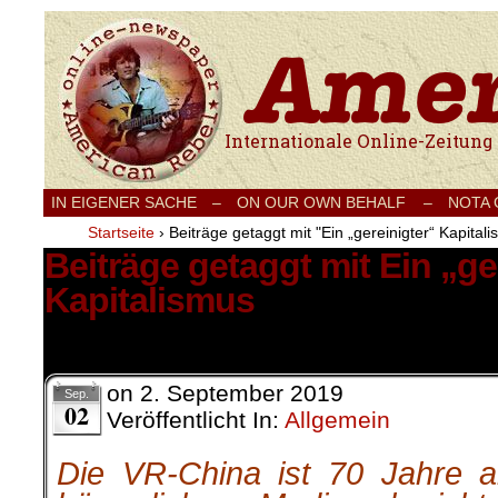
Internationale Onlinezeitung für Frieden
IN EIGENER SACHE
–
ON OUR OWN BEHALF –
NOTA
Startseite
›
Beiträge getaggt mit "Ein „gereinigter“ Kapital
Beiträge getaggt mit Ein „ge
Kapitalismus
2 Ergebnisse.
on
2. September 2019
Sep.
02
Veröffentlicht In:
Allgemein
Die VR-China ist 70 Jahre a