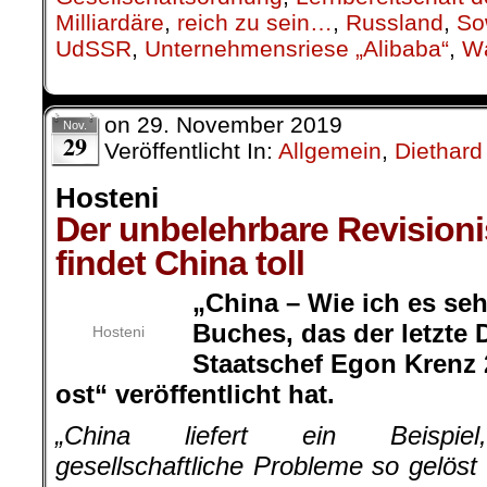
Milliardäre
,
reich zu sein…
,
Russland
,
So
UdSSR
,
Unternehmensriese „Alibaba“
,
Wá
on
29. November 2019
Nov.
29
Veröffentlicht In:
Allgemein
,
Diethard
Hosteni
Der unbelehrbare Revision
findet China toll
„China – Wie ich es sehe
Buches, das der letzte 
Hosteni
Staatschef Egon Krenz 
ost“ veröffentlicht hat.
„China liefert ein Beispie
gesellschaftliche Probleme so gelöst