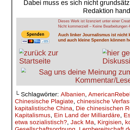
Dabei muss es sich nicht grundsätz
Redaktion hand
Dieses Werk ist lizenziert unter einer C
Nicht kommerziell – Keine Bearbeitungen 4.
Auch linker Journalismus ist nicht 
und auch kleine Spenden können he
└ Schlagwörter:
Albanien
,
AmericanRebe
Chinesische Plagiate
,
chinesische Verfa
kapitalistische China
,
Die chinesischen 
Kapitalismus
,
Ein Land der Milliardäre
,
Es
etwa sozialistisch?
,
Jack Ma
,
Kirgisien
,
k
Gesellschaftsordnung
,
Lernbereitschaft 