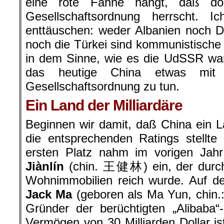
eine rote Fahne hängt, daß dor
Gesellschaftsordnung herrscht. 
enttäuschen: weder Albanien noch D
noch die Türkei sind kommunistische 
in dem Sinne, wie es die UdSSR wa
das heutige China etwas mit e
Gesellschaftsordnung zu tun.
Ein Land der Milliardäre
Beginnen wir damit, daß China ein Lan
die entsprechenden Ratings stellte
ersten Platz nahm im vorigen Jah
Jiànlín
(chin. 王健林) ein, der durc
Wohnimmobilien reich wurde. Auf de
Jack Ma
(geboren als Ma Yun, chin.
Gründer der berüchtigten „Alibaba“
Vermögen von 30 Milliarden Dollar is