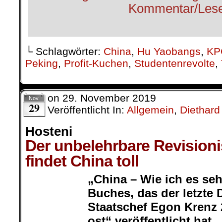
└ Schlagwörter:
China
,
Hu Yaobangs
,
KP
Peking
,
Profit-Kuchen
,
Studentenrevolte
,
on
29. November 2019
Nov.
29
Veröffentlicht In:
Allgemein
,
Diethard
Hosteni
Der unbelehrbare Revision
findet China toll
„China – Wie ich es sehe
Buches, das der letzte 
Hosteni
Staatschef Egon Krenz 
ost“ veröffentlicht hat.