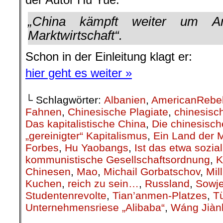
Schon in der Einleitung klagt er:
hier geht es weiter »
└ Schlagwörter:
Albanien
,
AmericanRebe
Fahnen
,
Chinesische Plagiate
,
chinesisc
Das kapitalistische China
,
Die chinesisc
„gereinigter“ Kapitalismus
,
Ein Land der M
Forbes
,
Hu Yaobangs
,
Ist das etwa sozial
kommunistische Gesellschaftsordnung
,
K
Chinesen
,
Mao
,
Michail Gorbatschov
,
Mil
Kuchen
,
reich zu sein…
,
Russland
,
Sowje
Studentenrevolte
,
Tian’anmen-Platzes
,
Tü
Unternehmensriese „Alibaba“
,
Wáng Jiànl