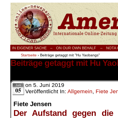
Internationale Onlinezeitung für Frieden
IN EIGENER SACHE
–
ON OUR OWN BEHALF –
NOTA
Startseite
›
Beiträge getaggt mit "Hu Yaobangs"
Beiträge getaggt mit Hu Ya
2 Ergebnisse.
on
5. Juni 2019
Juni
05
Veröffentlicht In:
Allgemein
,
Fiete Je
Fiete Jensen
Der Aufstand gegen die M