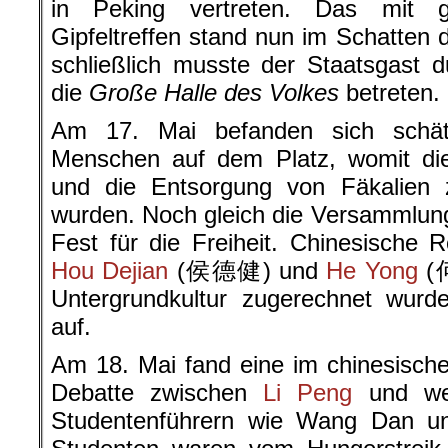
in Peking vertreten. Das mit 
Gipfeltreffen stand nun im Schatten 
schließlich musste der Staatsgast 
die
Große Halle des Volkes
betreten.
Am 17. Mai befanden sich schätz
Menschen auf dem Platz, womit die
und die Entsorgung von Fäkalien 
wurden. Noch gleich die Versammlun
Fest für die Freiheit. Chinesische
Hou Dejian
(
侯德健
) und
He Yong
(
Untergrundkultur zugerechnet wurd
auf.
Am 18. Mai fand eine im chinesisch
Debatte zwischen
Li Peng
und wei
Studentenführern wie Wang Dan und