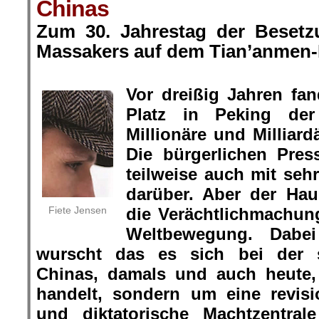
Chinas
Zum 30. Jahrestag der Beset
Massakers auf dem Tian’anmen-
.
Vor dreißig Jahren fa
Platz in Peking de
Millionäre und Milliard
Die bürgerlichen Pres
teilweise auch mit seh
darüber. Aber der Hau
Fiete Jensen
die Verächtlichmachu
Weltbewegung. Dabei
wurscht das es sich bei der s
Chinas, damals und auch heute,
handelt, sondern um eine revision
und diktatorische Machtzentral