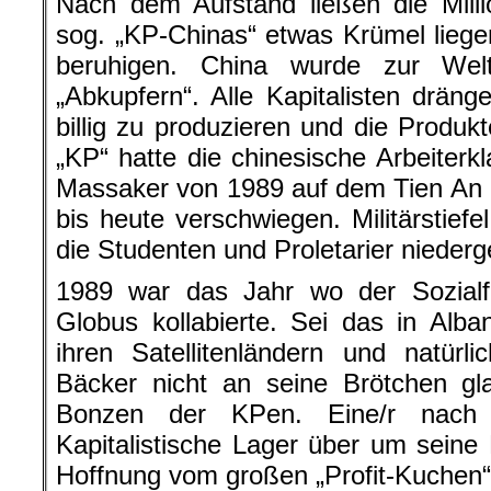
Nach dem Aufstand ließen die Million
sog. „KP-Chinas“ etwas Krümel lie
beruhigen. China wurde zur Welt
„Abkupfern“. Alle Kapitalisten drän
billig zu produzieren und die Produk
„KP“ hatte die chinesische Arbeiterk
Massaker von 1989 auf dem Tien An 
bis heute verschwiegen. Militärstief
die Studenten und Proletarier niederg
1989 war das Jahr wo der Sozial
Globus kollabierte. Sei das in Alba
ihren Satellitenländern und natü
Bäcker nicht an seine Brötchen g
Bonzen der KPen. Eine/r nach 
Kapitalistische Lager über um seine 
Hoffnung vom großen „Profit-Kuchen