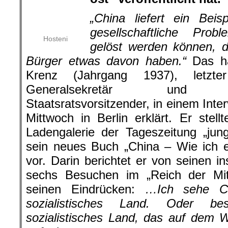
„China liefert ein Beispie
gesellschaftliche Probleme so gelöst
Bürger etwas davon haben.“
Das ha
1937), letzter SED-Genera
Staatsratsvorsitzender, in einem 
Berlin erklärt. Er stellte in der Lad
„junge Welt“ sein neues Buch „Chin
Darin berichtet er von seinen ins
„Reich der Mitte“ und seinen Eindrü
allem als ein sozialistisches Land. O
sozialistisches Land, das auf dem 
aufzubauen.
Der chinesische Pseudo-Komm
Schutzmacht des Kapitals aufgesch
China das Land mit den rauesten 