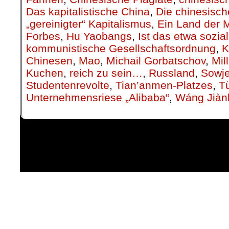
Das kapitalistische China
,
Die chinesisc
„gereinigter“ Kapitalismus
,
Ein Land der M
Forbes
,
Hu Yaobangs
,
Ist das etwa sozial
kommunistische Gesellschaftsordnung
,
K
Chinesen
,
Mao
,
Michail Gorbatschov
,
Mil
Kuchen
,
reich zu sein…
,
Russland
,
Sowje
Studentenrevolte
,
Tian’anmen-Platzes
,
Tü
Unternehmensriese „Alibaba“
,
Wáng Jiànl