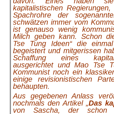
davon. Eines haben si
kapitalistischen Regierungen,
Spachrohre der sogenannte
schwätzen immer vom Kommu
ist genauso wenig kommunis
Milch geben kann. Schon di
Tse Tung Ideen“ die einmal 
begeistert und mitgerissen ha
Schaffung eines kapital
ausgerichtet und Mao Tse T
Kommunist noch ein klassike
einige revisionistischen Pa
behaupten.
Aus gegebenen Anlass veröff
nochmals den Artikel „
Das ka
von Sascha, der schon