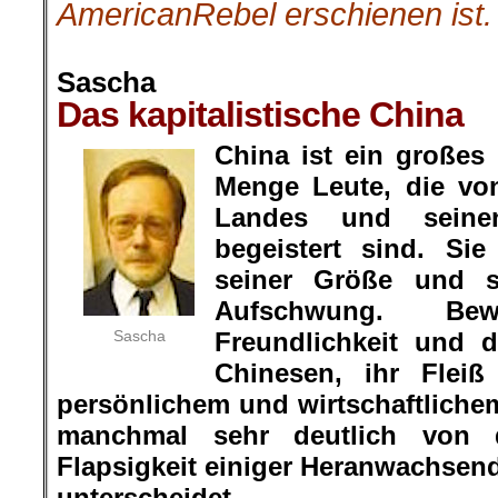
AmericanRebel erschienen ist.
.
Sascha
Das kapitalistische China
China ist ein großes
Menge Leute, die vo
Landes und seinen
begeistert sind. Si
seiner Größe und se
Aufschwung. Be
Sascha
Freundlichkeit und d
Chinesen, ihr Flei
persönlichem und wirtschaftlichem
manchmal sehr deutlich von 
Flapsigkeit einiger Heranwachsen
unterscheidet.