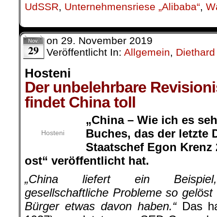
UdSSR
,
Unternehmensriese „Alibaba“
,
Wá
on
29. November 2019
Nov.
29
Veröffentlicht In:
Allgemein
,
Diethard
Hosteni
Der unbelehrbare Revision
findet China toll
„China – Wie ich es sehe
Buches, das der letzte 
Hosteni
Staatschef Egon Krenz 
ost“ veröffentlicht hat.
„China liefert ein Beispie
gesellschaftliche Probleme so gelöst
Bürger etwas davon haben.“
Das ha