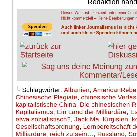
Redaktion hand
Dieses Werk ist lizenziert unter einer C
Nicht kommerziell – Keine Bearbeitungen 4.
Auch linker Journalismus ist nicht 
und auch kleine Spenden können he
└ Schlagwörter:
Albanien
,
AmericanRebe
Chinesische Plagiate
,
chinesische Verfa
kapitalistische China
,
Die chinesischen 
Kapitalismus
,
Ein Land der Milliardäre
,
Es
etwa sozialistisch?
,
Jack Ma
,
Kirgisien
,
k
Gesellschaftsordnung
,
Lernbereitschaft 
Milliardäre
,
reich zu sein…
,
Russland
,
So