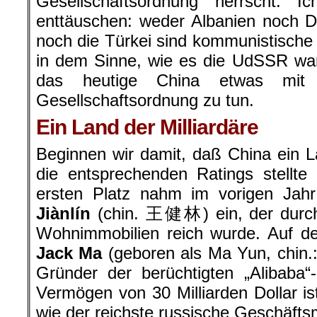
Gesellschaftsordnung herrscht. 
enttäuschen: weder Albanien noch D
noch die Türkei sind kommunistische 
in dem Sinne, wie es die UdSSR wa
das heutige China etwas mit e
Gesellschaftsordnung zu tun.
Ein Land der Milliardäre
Beginnen wir damit, daß China ein Lan
die entsprechenden Ratings stellte
ersten Platz nahm im vorigen Jah
Jiànlín
(chin. 王健林) ein, der durc
Wohnimmobilien reich wurde. Auf de
Jack Ma
(geboren als Ma Yun, chin.
Gründer der berüchtigten „Alibaba“
Vermögen von 30 Milliarden Dollar is
wie der reichste russische Geschäft