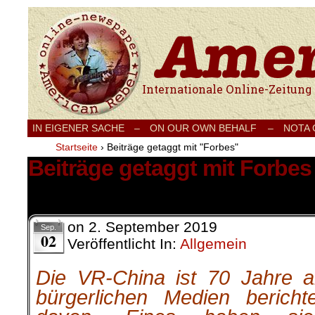
Internationale Onlinezeitung für Frieden
IN EIGENER SACHE
–
ON OUR OWN BEHALF –
NOTA
Startseite
›
Beiträge getaggt mit "Forbes"
Beiträge getaggt mit Forbes
2 Ergebnisse.
on
2. September 2019
Sep.
02
Veröffentlicht In:
Allgemein
Die VR-China ist 70 Jahre a
bürgerlichen Medien berich