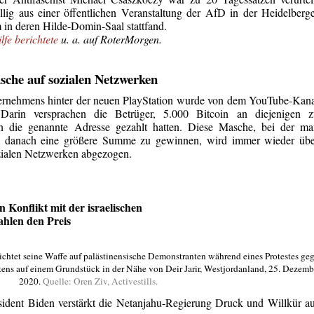
illig aus einer öffentlichen Veranstaltung der AfD in der Heidelberg
m in deren Hilde-Domin-Saal stattfand.
lfe berichtete
u. a. auf RoterMorgen.
sche auf sozialen Netzwerken
ernehmens hinter der neuen PlayStation wurde von dem YouTube-Kan
 Darin versprachen die Betrüger, 5.000 Bitcoin an diejenigen z
n die genannte Adresse gezahlt hatten. Diese Masche, bei der ma
m danach eine größere Summe zu gewinnen, wird immer wieder übe
zialen Netzwerken abgezogen.
n Konflikt mit der israelischen
ahlen den Preis
richtet seine Waffe auf palästinensische Demonstranten während eines Protestes ge
ens auf einem Grundstück in der Nähe von Deir Jarir, Westjordanland, 25. Dezemb
2020.
Quelle: Oren Ziv, Activestills.
ident Biden verstärkt die Netanjahu-Regierung Druck und Willkür a