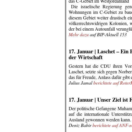
das C-Gebiet im Westjordanland
..
Die israelische Regierung ge
Wohnungen im C-Gebiet zu bauen
diesem Gebiet weiter drastisch e
völkerrechtswidrigen Kolonien, w
der bei einem Autounfall verunglüc
Mehr dazu
auf BIP-Aktuell 153
.
.
17. Januar | Laschet – Ein P
der Wirtschaft
Gestern hat die CDU ihren Vorsi
Laschet, setzte sich gegen Norbe
das für Freude, Anlass dafür gibt e
Julius Jamal
berichtete auf Rote
.
.
17. Januar | Unser Ziel ist 
Der politische Gefangene Muhamm
auf die internationale Unterstüt
Ausland gewonnen werden kann.
Deniz Babir
berichtete auf ANF-
.