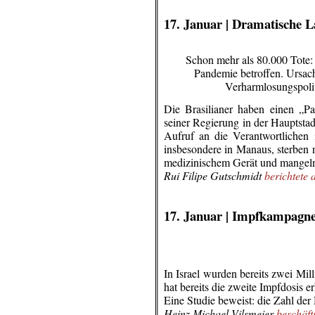
.
17. Januar | Dramatische La
Schon mehr als 80.000 Tote:
Pandemie betroffen. Ursach
Verharmlosungspolit
Die Brasilianer haben einen „Pan
seiner Regierung in der Hauptstad
Aufruf an die Verantwortlichen 
insbesondere in Manaus, sterben 
medizinischem Gerät und mangeln
Rui Filipe Gutschmidt
berichtete 
.
.
17. Januar | Impfkampagne
In Israel wurden bereits zwei M
hat bereits die zweite Impfdosis 
Eine Studie beweist: die Zahl der
Heinz Michael Vilsmeier
beschäft