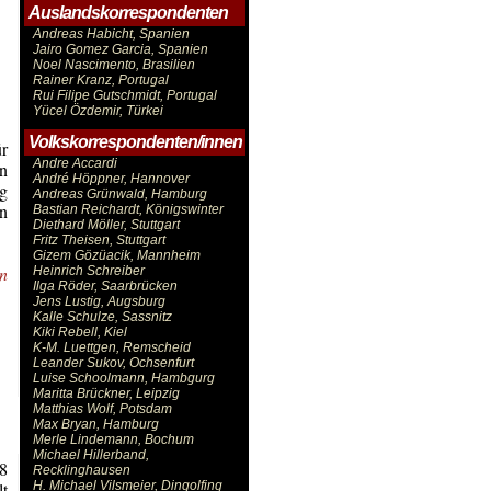
Auslandskorrespondenten
Andreas Habicht, Spanien
Jairo Gomez Garcia, Spanien
Noel Nascimento, Brasilien
Rainer Kranz, Portugal
Rui Filipe Gutschmidt, Portugal
Yücel Özdemir, Türkei
Volkskorrespondenten/innen
ür
Andre Accardi
en
André Höppner, Hannover
ng
Andreas Grünwald, Hamburg
n
Bastian Reichardt, Königswinter
Diethard Möller, Stuttgart
Fritz Theisen, Stuttgart
Gizem Gözüacik, Mannheim
in
Heinrich Schreiber
Ilga Röder, Saarbrücken
Jens Lustig, Augsburg
Kalle Schulze, Sassnitz
Kiki Rebell, Kiel
K-M. Luettgen, Remscheid
Leander Sukov, Ochsenfurt
Luise Schoolmann, Hambgurg
Maritta Brückner, Leipzig
Matthias Wolf, Potsdam
Max Bryan, Hamburg
Merle Lindemann, Bochum
Michael Hillerband,
8
Recklinghausen
lt
H. Michael Vilsmeier, Dingolfing