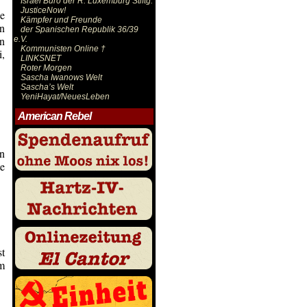
Israel Büro der R. Luxemburg Stiftg.
JusticeNow!
e
Kämpfer und Freunde
n
der Spanischen Republik 36/39
in
e.V.
Kommunisten Online †
i,
LINKSNET
Roter Morgen
Sascha Iwanows Welt
Sascha’s Welt
YeniHayat/NeuesLeben
American Rebel
in
te
st
im