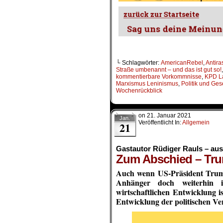
└ Schlagwörter:
AmericanRebel
,
Antira
Straße umbenannt – und das ist gut so!
kommentierbare Vorkommnisse
,
KPD L
Marxismus Leninismus
,
Politik und Ges
Wochenrückblick
on
21. Januar 2021
Jan.
Veröffentlicht In:
Allgemein
21
Gastautor Rüdiger Rauls – au
Zum Abschied – Tru
Auch wenn US-Präsident Trump 
Anhänger doch weiterhin i
wirtschaftlichen Entwicklung i
Entwicklung der politischen Ve