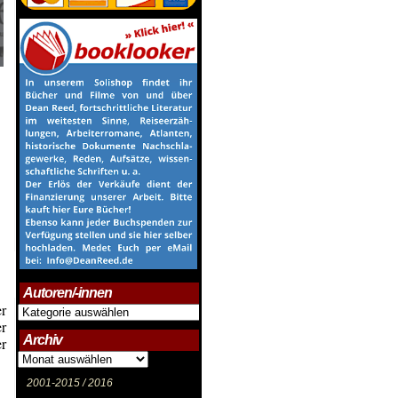
Autoren/-innen
er
Autoren/-
innen
er
Archiv
er
Archiv
2001-2015 /
2016