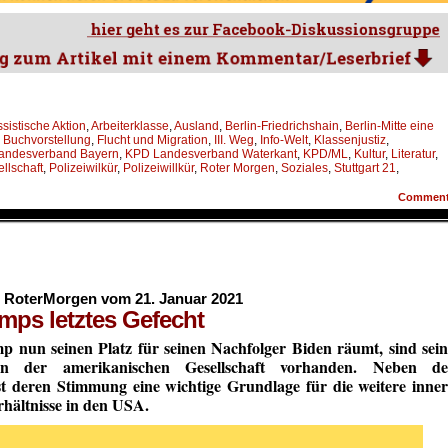
ssistische Aktion
,
Arbeiterklasse
,
Ausland
,
Berlin-Friedrichshain
,
Berlin-Mitte eine
,
Buchvorstellung
,
Flucht und Migration
,
III. Weg
,
Info-Welt
,
Klassenjustiz
,
andesverband Bayern
,
KPD Landesverband Waterkant
,
KPD/ML
,
Kultur
,
Literatur
,
ellschaft
,
Polizeiwilkür
,
Polizeiwillkür
,
Roter Morgen
,
Soziales
,
Stuttgart 21
,
Commen
s RoterMorgen vom 21. Januar 2021
mps letztes Gefecht
nun seinen Platz für seinen Nachfolger Biden räumt, sind sein
n der amerikanischen Gesellschaft vorhanden. Neben de
st deren Stimmung eine wichtige Grundlage für die weitere inner
rhältnisse in den USA.