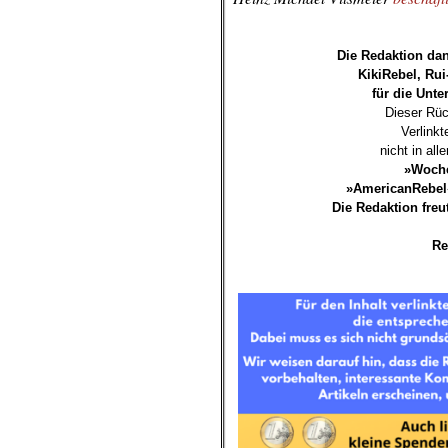
.
Die Redaktion dan
KikiRebel, Rui
für die Unte
Dieser Rüc
Verlink
nicht in al
»Woche
»AmericanRebel«
Die Redaktion freu
Re