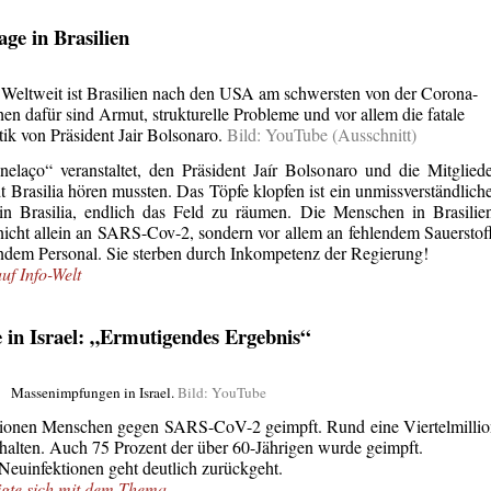
ge in Brasilien
 Weltweit ist Brasilien nach den USA am schwersten von der Corona-
en dafür sind Armut, strukturelle Probleme und vor allem die fatale
ik von Präsident Jair Bolsonaro.
Bild: YouTube (Ausschnitt)
elaço“ veranstaltet, den Präsident Jaír Bolsonaro und die Mitglied
t Brasilia hören mussten. Das Töpfe klopfen ist ein unmissverständlich
in Brasilia, endlich das Feld zu räumen. Die Menschen in Brasilie
nicht allein an SARS-Cov-2, sondern vor allem an fehlendem Sauerstof
dem Personal. Sie sterben durch Inkompetenz der Regierung!
auf Info-Welt
 in Israel: „Ermutigendes Ergebnis“
Massenimpfungen in Israel.
Bild: YouTube
illionen Menschen gegen SARS-CoV-2 geimpft. Rund eine Viertelmilli
erhalten. Auch 75 Prozent der über 60-Jährigen wurde geimpft.
 Neuinfektionen geht deutlich zurückgeht.
igte sich mit dem Thema
.