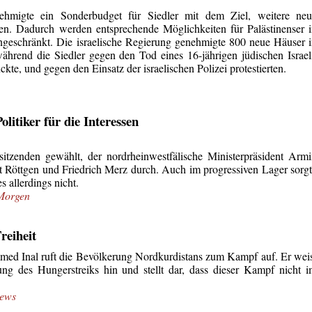
nehmigte ein Sonderbudget für Siedler mit dem Ziel, weitere neu
. Dadurch werden entsprechende Möglichkeiten für Palästinenser i
ingeschränkt. Die israelische Regierung genehmigte 800 neue Häuser 
ährend die Siedler gegen den Tod eines 16-jährigen jüdischen Israel
kte, und gegen den Einsatz der israelischen Polizei protestierten.
olitiker für die Interessen
tzenden gewählt, der nordrheinwestfälische Ministerpräsident Arm
rt Röttgen und Friedrich Merz durch. Auch im progressiven Lager sorg
s allerdings nicht.
rMorgen
Freiheit
ed Inal ruft die Bevölkerung Nordkurdistans zum Kampf auf. Er wei
zung des Hungerstreiks hin und stellt dar, dass dieser Kampf nicht 
news