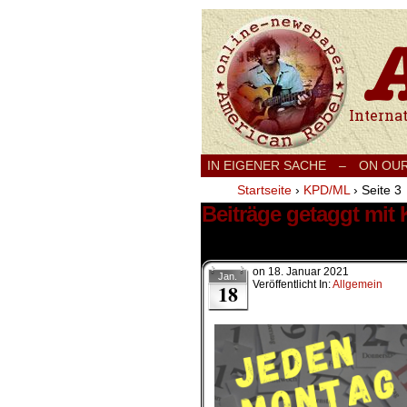
International
IN EIGENER SACHE
–
ON OU
Startseite
›
KPD/ML
›
Seite 3
Beiträge getaggt mit
174 Ergebnisse.
on
18. Januar 2021
Jan.
Veröffentlicht In:
Allgemein
18