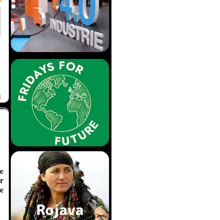
t
e
r
e