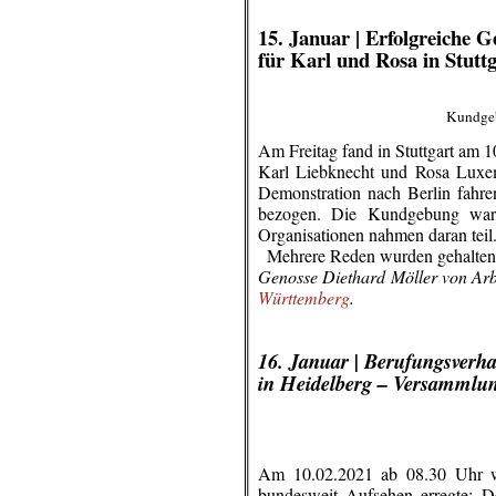
.
15. Januar |
Erfolgreiche 
für Karl und Rosa in Stutt
Kundgeb
Am Freitag fand in Stuttgart am
Karl Liebknecht und Rosa Luxemb
Demonstration nach Berlin fahre
bezogen. Die Kundgebung war g
Organisationen nahmen daran teil
..
Mehrere Reden wurden gehalten 
Genosse Diethard Möller von Arbe
Württemberg
.
.
.
16. Januar | Berufungsver
in Heidelberg – Versammlung
Am 10.02.2021 ab 08.30 Uhr wi
bundesweit Aufsehen erregte: De