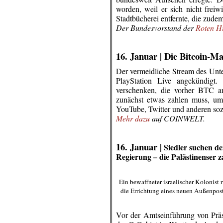
worden, weil er sich nicht freiw
Stadtbücherei entfernte, die zude
Der Bundesvorstand der
Roten Hi
.
.
16. Januar |
Die Bitcoin-Ma
Der vermeidliche Stream des Unt
PlayStation Live angekündigt.
verschenken, die vorher BTC a
zunächst etwas zahlen muss, u
YouTube, Twitter und anderen so
Mehr dazu
auf COINWELT.
.
.
16. Januar |
Siedler suchen de
Regierung – die Palästinenser z
Ein bewaffneter israelischer Kolonist 
die Errichtung eines neuen Außenpost
Vor der Amtseinführung von Präs