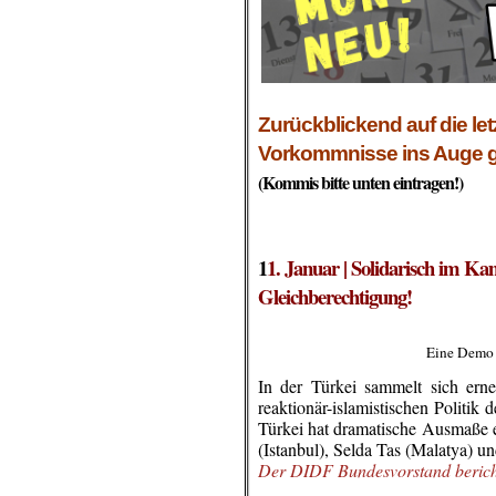
Zurückblickend auf die le
Vorkommnisse ins Auge gefa
(Kommis bitte unten eintragen!)
.
.
.
1
1. Januar |
Solidarisch im Ka
Gleichberechtigung!
Eine Demo z
In der Türkei sammelt sich ern
reaktionär-islamistischen Politi
Türkei hat dramatische Ausmaße er
(Istanbul), Selda Tas (Malatya) 
Der DIDF Bundesvorstand
beric
.