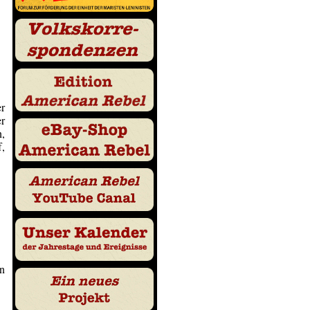
er
er
n,
f,
on