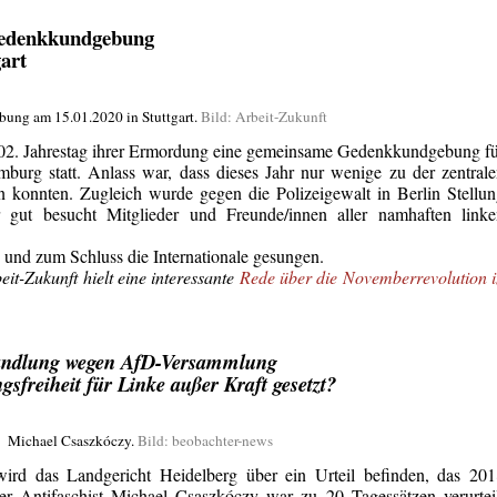
Gedenkkundgebung
gart
ung am 15.01.2020 in Stuttgart.
Bild: Arbeit-Zukunft
 102. Jahrestag ihrer Ermordung eine gemeinsame Gedenkkundgebung f
urg statt. Anlass war, dass dieses Jahr nur wenige zu der zentral
n konnten. Zugleich wurde gegen die Polizeigewalt in Berlin Stellu
ut besucht Mitglieder und Freunde/innen aller namhaften linke
.
und zum Schluss die Internationale gesungen.
it-Zukunft hielt eine interessante
Rede über die Novemberrevolution 
handlung wegen AfD-Versammlung
sfreiheit für Linke außer Kraft gesetzt?
Michael Csaszkóczy.
Bild: beobachter-news
rd das Landgericht Heidelberg über ein Urteil befinden, das 201
r Antifaschist Michael Csaszkóczy war zu 20 Tagessätzen verurtei