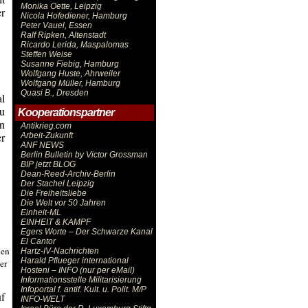
Monika Oette, Leipzig
er
Nicola Hofediener, Hamburg
Peter Vauel, Essen
Ralf Ripken, Altenstadt
Ricardo Lerida, Maspalomas
Steffen Weise
Susanne Fiebig, Hamburg
Wolfgang Huste, Ahrweiler
Wolfgang Müller, Hamburg
Quasi B., Dresden
al
u
Kooperationspartner
n
Antikrieg.com
r
Arbeit-Zukunft
ANF NEWS
Berlin Bulletin by Victor Grossman
BIP jetzt BLOG
Dean-Reed-Archiv-Berlin
Der Stachel Leipzig
Die Freiheitsliebe
Die Welt vor 50 Jahren
Einheit-ML
EINHEIT & KAMPF
Egers Worte – Der Schwarze Kanal
El Cantor
gen
Hartz-IV-Nachrichten
Harald Pflueger international
er
Hosteni – INFO (nur per eMail)
Informationsstelle Militarisierung
Infoportal f. antif. Kult. u. Polit. M/P
uf
INFO-WELT