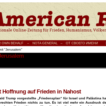
e Onlinezeitung für Frieden, Humanismus, Völkerverständigung und Kul
R OWN BEHALF –
NOTA GENERAL –
ОТ СВОЕГО ИМЕНИ
mit "Jerusalem"
 Jerusalem
t Hoffnung auf Frieden in Nahost
ld Trump vorgestellte „Friedensplan“ für Israel und Palästina ha
rechten Frieden nichts zu tun. Es ist viel mehr ein Ausdruck de