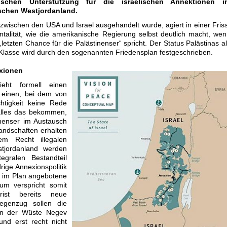
nischen Unterstützung für die israelischen Annektionen i
schen Westjordanland.
 zwischen den USA und Israel ausgehandelt wurde, agiert in einer Fris
ntalität, wie die amerikanische Regierung selbst deutlich macht, we
„letzten Chance für die Palästinenser“ spricht. Der Status Palästinas a
 Klasse wird durch den sogenannten Friedensplan festgeschrieben.
xionen
eht formell einen
s einen, bei dem von
chtigkeit keine Rede
 alles das bekommen,
inenser im Austausch
andschaften erhalten
lem Recht illegalen
stjordanland werden
gralen Bestandteil
rige Annexionspolitik
s im Plan angebotene
ium verspricht somit
rist bereits neue
Gegenzug sollen die
 in der Wüste Negev
nd erst recht nicht