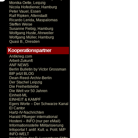
Monika Oette, Leipzig
Nicola Hofediener, Hamburg
Peter Vauel, Essen
Ralf Ripken, Altenstadt
Ricardo Lerida, Maspalomas
Steffen Weise
Susanne Fiebig, Hamburg
Wolfgang Huste, Ahrweiler
Wolfgang Müller, Hamburg
Quasi B., Dresden
Kooperationspartner
Antikrieg.com
Arbeit-Zukunft
ANF NEWS
Berlin Bulletin by Victor Grossman
BIP jetzt BLOG
Dean-Reed-Archiv-Berlin
Der Stachel Leipzig
Die Freiheitsliebe
Die Welt vor 50 Jahren
Einheit-ML
EINHEIT & KAMPF
Egers Worte – Der Schwarze Kanal
El Cantor
Hartz-IV-Nachrichten
Harald Pflueger international
Hosteni – INFO (nur per eMail)
Informationsstelle Militarisierung
Infoportal f. antif. Kult. u. Polit. M/P
INFO-WELT