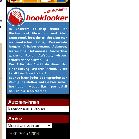
m
s-
nn
ls
Autoren/-innen
Autoren/-
innen
Archiv
Archiv
2001-2015 /
2016