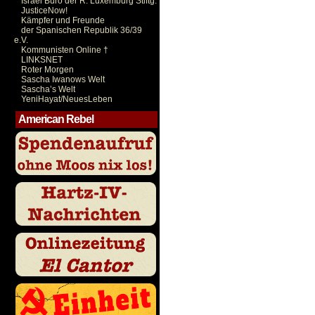
Israel Büro der R. Luxemburg Stiftg.
JusticeNow!
Kämpfer und Freunde
der Spanischen Republik 36/39
e.V.
Kommunisten Online †
LINKSNET
Roter Morgen
Sascha Iwanows Welt
Sascha’s Welt
YeniHayat/NeuesLeben
American Rebel