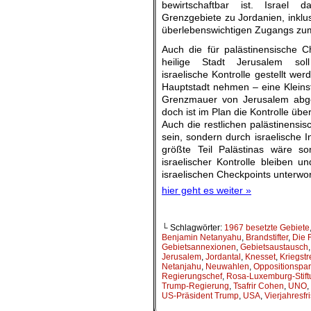
bewirtschaftbar ist. Israel d
Grenzgebiete zu Jordanien, inklus
überlebenswichtigen Zugangs zum
Auch die für palästinensische 
heilige Stadt Jerusalem soll
israelische Kontrolle gestellt we
Hauptstadt nehmen – eine Kleins
Grenzmauer von Jerusalem abges
doch ist im Plan die Kontrolle üb
Auch die restlichen palästinens
sein, sondern durch israelische 
größte Teil Palästinas wäre s
israelischer Kontrolle bleiben u
israelischen Checkpoints unterwor
hier geht es weiter »
└ Schlagwörter:
1967 besetzte Gebiete
Benjamin Netanyahu
,
Brandstifter
,
Die F
Gebietsannexionen
,
Gebietsaustausch
Jerusalem
,
Jordantal
,
Knesset
,
Kriegstr
Netanjahu
,
Neuwahlen
,
Oppositionspar
Regierungschef
,
Rosa-Luxemburg-Stift
Trump-Regierung
,
Tsafrir Cohen
,
UNO
,
US-Präsident Trump
,
USA
,
Vierjahresfri