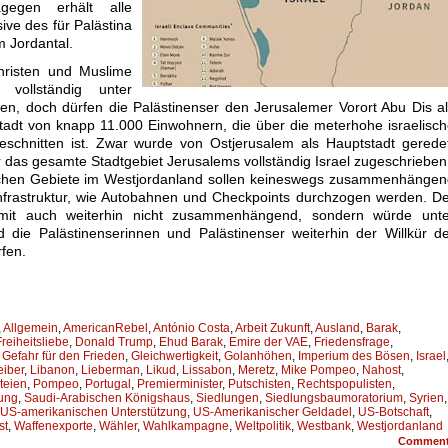
agegen erhält alle
ive des für Palästina
 Jordantal.
Christen und Muslime
 vollständig unter
rden, doch dürfen die Palästinenser den Jerusalemer Vorort Abu Dis a
tadt von knapp 11.000 Einwohnern, die über die meterhohe israelisc
chnitten ist. Zwar wurde von Ostjerusalem als Hauptstadt geredet
er das gesamte Stadtgebiet Jerusalems vollständig Israel zugeschrieben
ischen Gebiete im Westjordanland sollen keineswegs zusammenhänge
Infrastruktur, wie Autobahnen und Checkpoints durchzogen werden. D
omit auch weiterhin nicht zusammenhängend, sondern würde unte
nd die Palästinenserinnen und Palästinenser weiterhin der Willkür d
fen.
,
Allgemein
,
AmericanRebel
,
António Costa
,
Arbeit Zukunft
,
Ausland
,
Barak
,
reiheitsliebe
,
Donald Trump
,
Ehud Barak
,
Emire der VAE
,
Friedensfrage
,
,
Gefahr für den Frieden
,
Gleichwertigkeit
,
Golanhöhen
,
Imperium des Bösen
,
Israel
eiber
,
Libanon
,
Lieberman
,
Likud
,
Lissabon
,
Meretz
,
Mike Pompeo
,
Nahost
,
teien
,
Pompeo
,
Portugal
,
Premierminister
,
Putschisten
,
Rechtspopulisten
,
ung
,
Saudi-Arabischen Königshaus
,
Siedlungen
,
Siedlungsbaumoratorium
,
Syrien
,
US-amerikanischen Unterstützung
,
US-Amerikanischer Geldadel
,
US-Botschaft
,
st
,
Waffenexporte
,
Wähler
,
Wahlkampagne
,
Weltpolitik
,
Westbank
,
Westjordanland
Commen