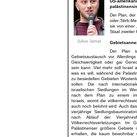
US-amerika
palästinensi
Der Plan, der
oder-Stirb-Me
sie von einer 
Staat zweiter
.
Julius Jamal
Gebietsanne
Der Plan si
Gebietsaustausch vor. Allerding
Gleichwertigkeit oder gar Gere
sein kann. Viel mehr soll Israel
was es will, während die Paläst
zu besiedelten Gebieten Wüstenl
sollen. Die nach internationa
israelischen Siedlungen im We
nach dem Plan zu einem inte
Israels, womit die völkerrechtswid
auch noch belohnt wird. Auch da
vierjährige Siedlungsbaumorator
nach Ablauf der Vierjahresf
Völkerrechtsverletzungen. Im 
Palästinenser größere Gebiete
erhalten, die kaum bewohnbar u