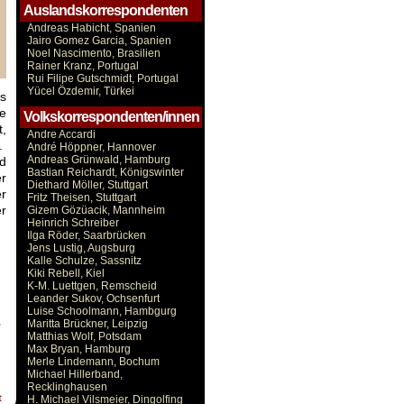
Auslandskorrespondenten
Andreas Habicht, Spanien
Jairo Gomez Garcia, Spanien
Noel Nascimento, Brasilien
Rainer Kranz, Portugal
Rui Filipe Gutschmidt, Portugal
Yücel Özdemir, Türkei
ls
he
Volkskorrespondenten/innen
,
Andre Accardi
.
André Höppner, Hannover
Andreas Grünwald, Hamburg
nd
Bastian Reichardt, Königswinter
er
Diethard Möller, Stuttgart
r
Fritz Theisen, Stuttgart
er
Gizem Gözüacik, Mannheim
Heinrich Schreiber
Ilga Röder, Saarbrücken
Jens Lustig, Augsburg
Kalle Schulze, Sassnitz
Kiki Rebell, Kiel
K-M. Luettgen, Remscheid
Leander Sukov, Ochsenfurt
Luise Schoolmann, Hambgurg
,
Maritta Brückner, Leipzig
Matthias Wolf, Potsdam
Max Bryan, Hamburg
Merle Lindemann, Bochum
Michael Hillerband,
Recklinghausen
t
H. Michael Vilsmeier, Dingolfing