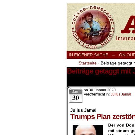
International
IN EIGENER SACHE
–
ON OU
Startseite
›
Beiträge getaggt 
Beiträge getaggt mit
1 Ergebnis.
on
30. Januar 2020
Jan.
Veröffentlicht In:
Julius Jamal
30
Julius Jamal
Trumps Plan zerstör
Der von Dona
mit einem ge