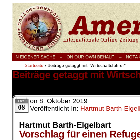
Internationale Onlinezeitung für Frieden
IN EIGENER SACHE
–
ON OUR OWN BEHALF –
NOTA
Startseite
›
Beiträge getaggt mit "Wirtschaftsführer"
Beiträge getaggt mit Wirtsch
1 Ergebnis.
on
8. Oktober 2019
Okt.
08
Veröffentlicht In:
Hartmut Barth-Elgel
Hartmut Barth-Elgelbart
Vorschlag für einen Refug