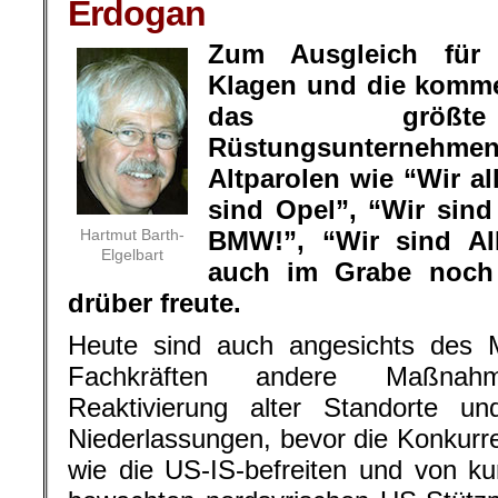
Erdogan
Zum Ausgleich für 
Klagen und die komme
das größte
Rüstungsunterne
Altparolen wie “Wir a
sind Opel”, “Wir sin
Hartmut Barth-
BMW!”, “Wir sind AI
Elgelbart
auch im Grabe noch 
drüber freute.
Heute sind auch angesichts des 
Fachkräften andere Maßnah
Reaktivierung alter Standorte u
Niederlassungen, bevor die Konkurre
wie die US-IS-befreiten und von k