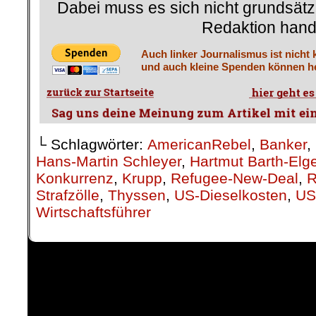
Dabei muss es sich nicht grundsätz
Redaktion hand
Auch linker Journalismus ist nicht 
und auch kleine Spenden können he
└ Schlagwörter:
AmericanRebel
,
Banker
,
Hans-Martin Schleyer
,
Hartmut Barth-Elge
Konkurrenz
,
Krupp
,
Refugee-New-Deal
,
R
Strafzölle
,
Thyssen
,
US-Dieselkosten
,
US
Wirtschaftsführer