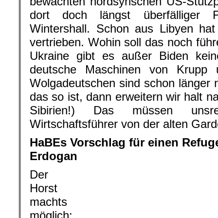
bewachten nordsyrischen US-Stützp
dort doch längst überfälliger 
Wintershall. Schon aus Libyen ha
vertrieben. Wohin soll das noch führ
Ukraine gibt es außer Biden kei
deutsche Maschinen von Krupp 
Wolgadeutschen sind schon länger 
das so ist, dann erweitern wir halt
Sibirien!) Das müssen uns
Wirtschaftsführer von der alten Gar
HaBEs Vorschlag für einen Refug
Erdogan
Der
Horst
machts
möglich: