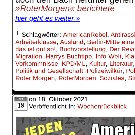
»RoterMorgen« berichtete
hier geht es weiter »
└ Schlagwörter:
AmericanRebel
,
Antirass
Arbeiterklasse
,
Ausland
,
Berlin-Mitte ei
das ist gut so!
,
Buchvorstellung
,
Der Revo
Migration
,
Harrys Buchtipp
,
Info-Welt
,
Kla
Vorkommnisse
,
KPD/ML
,
Kultur
,
Literatur
Politik und Gesellschaft
,
Polizeiwilkür
,
Pol
Roter Morgen
,
RoterMorgen
,
Soziales
,
St
on
18. Oktober 2021
Okt.
18
Veröffentlicht In:
Wochenrückblick