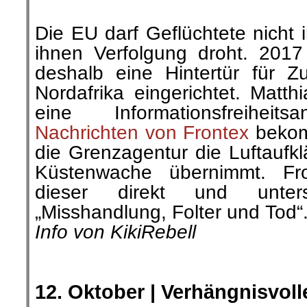
Nachrichten von Frontex
bekom
die Grenzagentur die Luftaufkl
Küstenwache übernimmt. Fro
dieser direkt und unters
„Misshandlung, Folter und Tod“
Info von KikiRebell
.
.
12. Oktober | Verhängnisvol
Frisch gewählt ist die Bundes
Jugend, Sarah-Lee Heinrich. 
wurde sie im Netz massiv für 
die sie mit 14 Jahren auf Twi
offenbart weniger über sie, al
die den Shitstorm führen,
finde