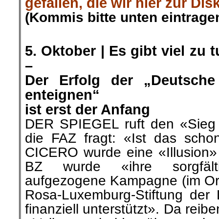
gefallen, die wir hier zur Dis
(Kommis bitte unten eintragen
.
5. Oktober | Es gibt viel zu 
–
Der Erfolg der „Deutsch
enteignen“
ist erst der Anfang
DER SPIEGEL ruft den «Sieg 
die FAZ fragt: «Ist das schon
CICERO wurde eine «Illusion» v
BZ wurde «ihre sorgfälti
aufgezogene Kampagne (im Orig
Rosa-Luxemburg-Stiftung der 
finanziell unterstützt». Da rei