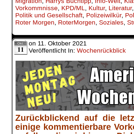
Migration
,
Harrys Buchtipp
,
Info-Welt
,
Kla
Vorkommnisse
,
KPD/ML
,
Kultur
,
Literatur
Politik und Gesellschaft
,
Polizeiwilkür
,
Pol
Roter Morgen
,
RoterMorgen
,
Soziales
,
St
on
11. Oktober 2021
Okt.
11
Veröffentlicht In:
Wochenrückblick
Zurückblickend auf die let
einige kommentierbare Vor