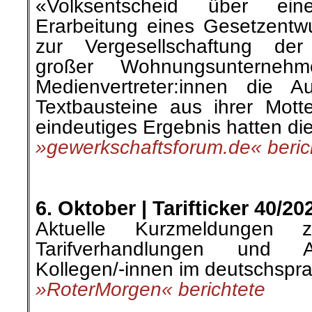
«Volksentscheid über ei
Erarbeitung eines Gesetzentw
zur Vergesellschaftung de
großer Wohnungsunterneh
Medienvertreter:innen die
Textbausteine aus ihrer Mott
eindeutiges Ergebnis hatten di
»gewerkschaftsforum.de« beric
.
.
6. Oktober | Tarifticker 40/20
Aktuelle Kurzmeldungen 
Tarifverhandlungen und A
Kollegen/-innen im deutschspr
»RoterMorgen« berichtete
.