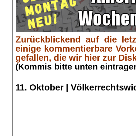
Zurückblickend auf die let
einige kommentierbare Vor
gefallen, die wir hier zur Dis
(Kommis bitte unten eintragen
.
11. Oktober |
Völkerrechtswi
Die EU darf Geflüchtete nicht 
ihnen Verfolgung droht. 201
deshalb eine Hintertür für 
Nordafrika eingerichtet. Matt
eine Informationsfreihei