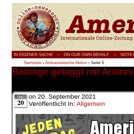
Internationale Onlinezeitung für Frieden
IN EIGENER SACHE
–
ON OUR OWN BEHALF –
NOTA
Startseite
›
Antirassistische Aktion
›
Seite 5
Beiträge getaggt mit Antiras
45 Ergebnisse.
on
20. September 2021
Sep.
20
Veröffentlicht In:
Allgemein