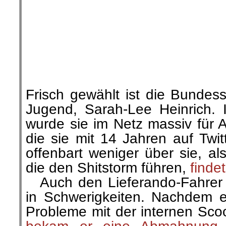
…
Auch den Lieferando-Fahrer 
in Schwerigkeiten. Nachdem er
Probleme mit der internen Sco
bekam er eine Abmahnung
.
schreibt, was bei Lieferando sc
Fahrer*innen für bessere 
einsetzen.
Info von Fiete Jensen
.
.
13. Oktober| Politische Just
Antifas:
Langjährige Haft für Jo und
Am heutigen Mittwoch, 13. Okt
sog. Wasen-Prozess gegen
Antifaschisten vor dem Stuttga