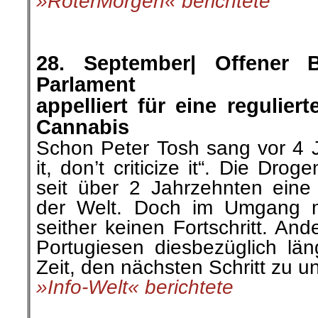
»RoterMorgen« berichtete
.
.
28. September| Offener B
Parlament
appelliert für eine regulier
Cannabis
Schon Peter Tosh sang vor 4 
it, don’t criticize it“. Die Droge
seit über 2 Jahrzehnten eine d
der Welt. Doch im Umgang m
seither keinen Fortschritt. An
Portugiesen diesbezüglich län
Zeit, den nächsten Schritt zu 
»Info-Welt« berichtete
.