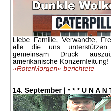
Liebe Familie, Verwandte, F
alle die uns unterstützen
gemeinsam Druck auszu
amerikanische Konzernleitung!
»RoterMorgen« berichtete
.
.
14. September |
* * * U N A N 