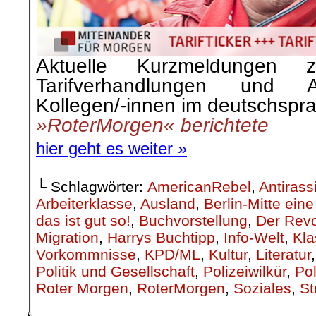
Aktuelle Kurzmeldungen 
Tarifverhandlungen und A
Kollegen/-innen im deutschspr
»RoterMorgen« berichtete
hier geht es weiter »
└ Schlagwörter:
AmericanRebel
,
Antirass
Arbeiterklasse
,
Ausland
,
Berlin-Mitte ei
das ist gut so!
,
Buchvorstellung
,
Der Revo
Migration
,
Harrys Buchtipp
,
Info-Welt
,
Kla
Vorkommnisse
,
KPD/ML
,
Kultur
,
Literatur
Politik und Gesellschaft
,
Polizeiwilkür
,
Pol
Roter Morgen
,
RoterMorgen
,
Soziales
,
St