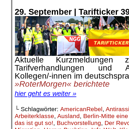
.
29. September |
Tarifticker 3
Aktuelle Kurzmeldungen 
Tarifverhandlungen und A
Kollegen/-innen im deutschspr
»RoterMorgen« berichtete
hier geht es weiter »
└ Schlagwörter:
AmericanRebel
,
Antirass
Arbeiterklasse
,
Ausland
,
Berlin-Mitte ei
das ist gut so!
,
Buchvorstellung
,
Der Revo