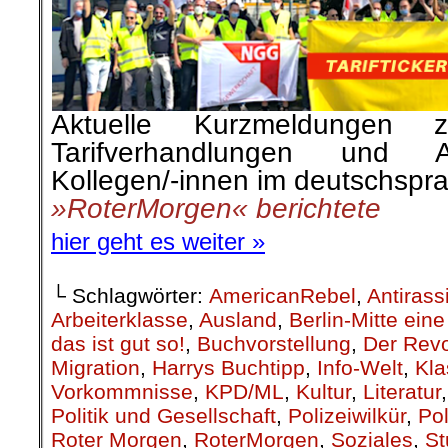
Aktuelle Kurzmeldungen 
Tarifverhandlungen und A
Kollegen/-innen im deutschspr
»RoterMorgen« berichtete
hier geht es weiter »
└ Schlagwörter:
AmericanRebel
,
Antirass
Arbeiterklasse
,
Ausland
,
Berlin-Mitte ei
das ist gut so!
,
Buchvorstellung
,
Der Revo
Migration
,
Harrys Buchtipp
,
Info-Welt
,
Kla
Vorkommnisse
,
KPD/ML
,
Kultur
,
Literatur
Politik und Gesellschaft
,
Polizeiwilkür
,
Pol
Roter Morgen
,
RoterMorgen
,
Soziales
,
St