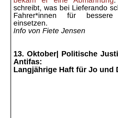
mit extrem hohen Strafen, di
Abschreckung dienen sollen:
das Gericht 4,5 Jahre Haft, 
sogar für 5,5 Jahre ins Gefängn
»Rote-Hilfe-news« berichtete
hier geht es weiter »
└ Schlagwörter:
AmericanRebel
,
Antirass
Arbeiterklasse
,
Ausland
,
Berlin-Mitte ei
das ist gut so!
,
Betrieb und Gewerkschaft
kapitalistische System
,
Der Revolutionär
Buchtipp
,
Holz und Kunststoff
,
IG Metal
,
kommentierbare Vorkommnisse
,
KPD/ML
Leninismus
,
NGG
,
Politik und Gesellschaf
Polizeiwillkür
,
Rote Hilfe e.V.
,
Roter Morg
Stuttgart 21
,
TARIFTICKER
,
ver.di
,
Woche