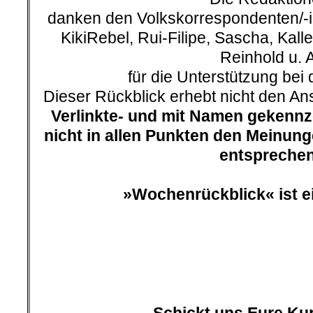
Vorkommnisse
,
KPD/ML
,
Kultur
,
Literatur
Politik und Gesellschaft
,
Polizeiwilkür
,
Pol
Roter Morgen
,
RoterMorgen
,
Soziales
,
St
on
15. Juli 2021
Juli
15
Veröffentlicht In:
Allgemein
,
Wochenr
Zurückblickend auf die let
einige kommentierbare Vor
gefallen,
die wir hier zur Dis
(Kommis bitte unten eintragen
.
.
07. Juli | Der Senior für Hitl
AfD –
Die Finck-Dynastie, Mäz