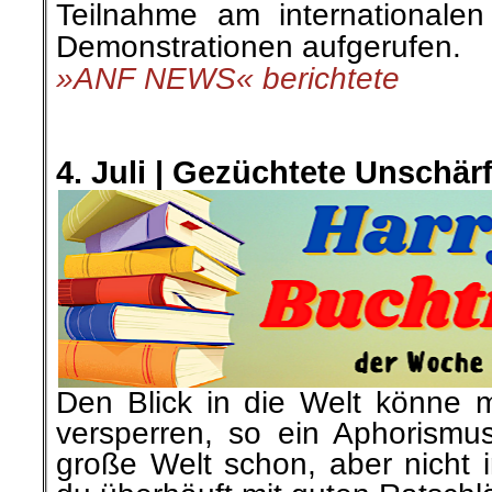
Buchtipp: »Lügen die Medien? Propa
und der Kampf um die öffentliche M
Jens Wernicke
.
_________________
Die Redaktio
danken den Volkskorrespondenten/-in
KikiRebel, Rui-Filipe, Sascha, Kalle
Reinhold u. A
für die Unterstützung bei 
Dieser Rückblick erhebt nicht den Ans
Verlinkte- und mit Namen gekenn
nicht in allen Punkten den Meinun
entsprechen
.