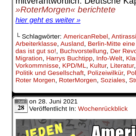
mitverantwortlich: Deutsche Kap
»RoterMorgen« berichtete
hier geht es weiter »
└ Schlagwörter:
AmericanRebel
,
Antirass
Arbeiterklasse
,
Ausland
,
Berlin-Mitte ei
das ist gut so!
,
Buchvorstellung
,
Der Revo
Migration
,
Harrys Buchtipp
,
Info-Welt
,
Kla
Vorkommnisse
,
KPD/ML
,
Kultur
,
Literatur
Politik und Gesellschaft
,
Polizeiwilkür
,
Pol
Roter Morgen
,
RoterMorgen
,
Soziales
,
St
on
28. Juni 2021
Juni
28
Veröffentlicht In:
Wochenrückblick