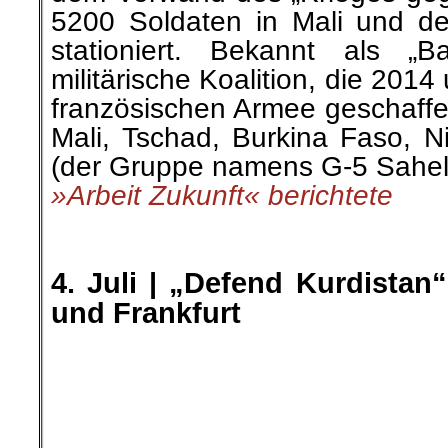
die türkischen Angriffe posi
verschiedenen Parteien und Zi
Organisationen traf. Der ku
KON-MED, verschiedene int
Organisationen und Berliner A
sich zuvor dem Aufruf ang
Teilnahme am internationale
Demonstrationen aufgerufen.
»ANF NEWS« berichtete
.
.
4. Juli |
Gezüchtete Unschär