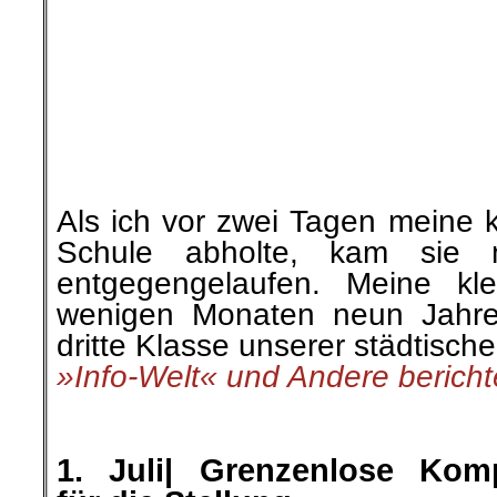
Pressevertretern, welche Aufg
dem Rückzug der US-Trupp
übernehmen soll: „Es wurde 
erzielt, dass bei der Sicheru
Flughafens in Kabul die Türke
übernimmt. Wir arbeiten jet
Umsetzung dieser Aufgabe. Wi
die Türken, dass sie diese
sind.“
»YeniHayat/NeuesLeben« beric
.
.
3. Juli |
Wie sich Diskriminie
von Muslimas im Alltag ausw