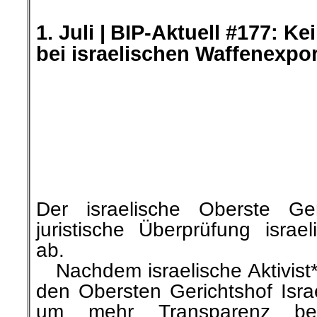
…
Nachdem israelische Aktivist
den Obersten Gerichtshof Isra
um mehr Transparenz bei
Waffenexporten zu fordern, ein
der Empfängerländer und Deta
gelieferten Waffen und Sicherh
Gericht eine historische Entsc
Debatten über den israelisc
verhindern. Die israelische R
fast völlige Freiheit beim V
autoritäre Regimes un
Kriegsverbrechen und Ver
Menschlichkeit begehen.
»Das Bündnis für Gerechtigkeit
Palästinensern BIP e.V.« berich