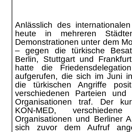
Den Blick in die Welt könne m
versperren, so ein Aphorismu
große Welt schon, aber nicht i
du überhäuft mit guten Ratschl
´s Make-up, für´s Wohlbefinden
Sex, für Gartenpflege und, u
flach Gebürstetes haben Ho
simple, alltagsnahe Botscha
„Lügen die Medien….“ heißt, u
Bürger ist´s zufrieden. Oder?
armseligen Wahlen klatscht 
und jubelt den Herrschenden
Prozent haben da keine Beden