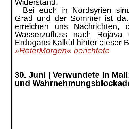
Widerstand.
…
Bei euch in Nordsyrien sin
Grad und der Sommer ist da.
erreichen uns Nachrichten, 
Wasserzufluss nach Rojava u
Erdogans Kalkül hinter dieser 
»RoterMorgen« berichtete
.
.
30. Juni | Verwundete in Mali
und Wahrnehmungsblockad
Bereits im Frühjahr 2017 ma
Reservistenverbandes mit dem 
Namen „loyal“ den Einsatz de
zur Titelstory. Auf dem Cover 
großen Buchstaben der Ti