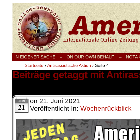
Internationale Onlinezeitung für Frieden
IN EIGENER SACHE
–
ON OUR OWN BEHALF –
NOTA
Startseite
›
Antirassistische Aktion
›
Seite 4
Beiträge getaggt mit Antiras
45 Ergebnisse.
on
21. Juni 2021
Juni
21
Veröffentlicht In:
Wochenrückblick