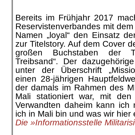
Treibsand“. Der dazugehörig
unter der Überschrift „Missio
einen 28-jährigen Hauptfeldw
der damals im Rahmen des M
Mali stationiert war, mit d
Verwandten daheim kann ich n
ich in Mali bin und was wir hier
Die »Informationsstelle Militari
.
.
1. Juli |
BIP-Aktuell #177: Ke
bei israelischen Waffenexpo
Der israelische Oberste Ger
juristische Überprüfung israe
ab.