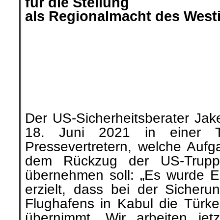
Der Alltag von Muslimas ist v
Wiedererkennungswert ge
Religiosität vieler Mensch
Äußerlichkeiten gemessen. Dur
entstehen pauschal zweierlei Bi
und die „nicht religiösen“ Mu
bedeckte Muslima als konserva
radikal gilt, wird gl
offene/unverschleierte Muslima 
fortschrittlich und modern, s