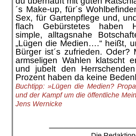
»Wochenrückblick« ist e
Schickt uns Eure Ku
und Veranstaltungs
eMail:
Wochenrueckbli
Redaktionsschluss: Jeden S
.
└ Schlagwörter:
AmericanRebel
,
Antirass
Arbeiterklasse
,
Ausland
,
Berlin-Mitte ei
das ist gut so!
,
Buchvorstellung
,
Der Revo
Migration
,
Harrys Buchtipp
,
Info-Welt
,
Kla