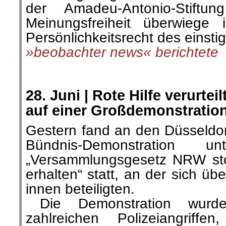
der Amadeu-Antonio-Stiftu
Meinungsfreiheit überwiege
Persönlichkeitsrecht des einsti
»beobachter news« berichtete
.
.
28. Juni |
Rote Hilfe verurteil
auf einer Großdemonstration
Gestern fand an den Düsseldor
Bündnis-Demonstration
„Versammlungsgesetz NRW st
erhalten“ statt, an der sich ü
innen beteiligten.
…
Die Demonstration wurd
zahlreichen Polizeiangriffe