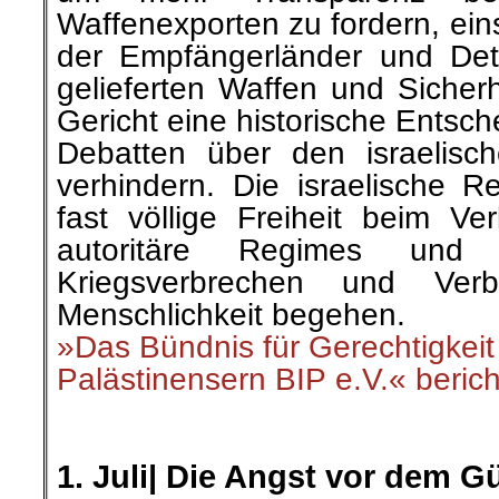
.
.
1. Juli|
Die Angst vor dem Gü
Als ich vor zwei Tagen meine k
Schule abholte, kam sie 
entgegengelaufen. Meine kle
wenigen Monaten neun Jahre 
dritte Klasse unserer städtisch
»Info-Welt« und Andere bericht
.
.
1. Juli|
Grenzenlose Komp
für die Stellung
als Regionalmacht des West
Der US-Sicherheitsberater Jake
18. Juni 2021 in einer Te