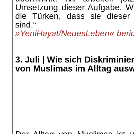
auch als unreligiös assoziier
Einstufung klingen mag, ist s
unserer gesellschaftlichen 
beeinflusst den Alltag vieler Mu
»Die Freiheitsliebe« berichtete
3. Juli |
Nein zum europäisc
Takuba,
in der Sahelzone!