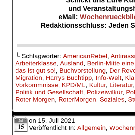
Faschismus
Im Jahr 2018 erschütterte ei
Faschistenpartei AfD. Der Kr
Weidel hatte eine hohe Gel
Quellen erhalten. 132.00
Tranchen hatte ein Unterneh
überwiesen, 150.000 waren a
zugeflossen. Es dauerte eine 
und die Schweizer WO