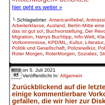
hier geht es weiter »
└ Schlagwörter:
AmericanRebel
,
Antirass
Arbeiterklasse
,
Ausland
,
Berlin-Mitte ei
das ist gut so!
,
Buchvorstellung
,
Der Revo
Migration
,
Harrys Buchtipp
,
Info-Welt
,
Kla
Vorkommnisse
,
KPD/ML
,
Kultur
,
Literatur
Politik und Gesellschaft
,
Polizeiwilkür
,
Pol
Roter Morgen
,
RoterMorgen
,
Soziales
,
St
on
5. Juli 2021
Juli
05
Veröffentlicht In:
Allgemein
Zurückblickend auf die letzt
einige kommentierbare Vor
gefallen, die wir hier zur Dis