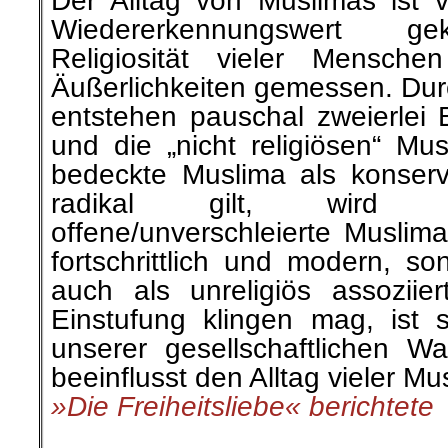
Aufruf der Parteien und Org
in der Internationalen Kon
leninistischer Parteien 
(IKMLPO).
…
Seit 2013 hat der französisc
dem Vorwand des „Krieges gege
5200 Soldaten in Mali und de
stationiert. Bekannt als „B
militärische Koalition, die 201
französischen Armee geschaff
Mali, Tschad, Burkina Faso, N
(der Gruppe namens G-5 Sahel) 
»Arbeit Zukunft« berichtete
.
.