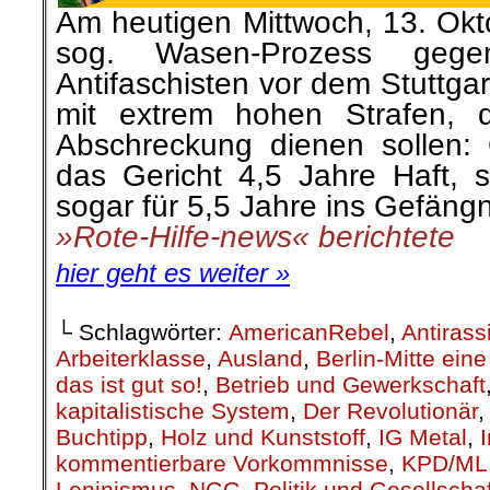
Am heutigen Mittwoch, 13. Okt
sog. Wasen-Prozess gegen
Antifaschisten vor dem Stuttga
mit extrem hohen Strafen, di
Abschreckung dienen sollen:
das Gericht 4,5 Jahre Haft, 
sogar für 5,5 Jahre ins Gefängn
»Rote-Hilfe-news« berichtete
hier geht es weiter »
└ Schlagwörter:
AmericanRebel
,
Antirass
Arbeiterklasse
,
Ausland
,
Berlin-Mitte ei
das ist gut so!
,
Betrieb und Gewerkschaft
kapitalistische System
,
Der Revolutionär
Buchtipp
,
Holz und Kunststoff
,
IG Metal
,
kommentierbare Vorkommnisse
,
KPD/ML
Leninismus
,
NGG
,
Politik und Gesellschaf