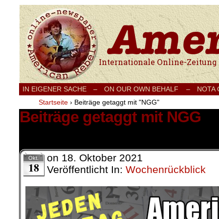
Internationale Onlinezeitung für Frieden
IN EIGENER SACHE
–
ON OUR OWN BEHALF –
NOTA
Startseite
›
Beiträge getaggt mit "NGG"
Beiträge getaggt mit NGG
1 Ergebnis.
on
18. Oktober 2021
Okt.
18
Veröffentlicht In:
Wochenrückblick