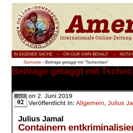
Internationale Onlinezeitung für Frieden
IN EIGENER SACHE
–
ON OUR OWN BEHALF –
NOTA
Startseite
›
Beiträge getaggt mit "Tschechien"
Beiträge getaggt mit Tschec
2 Ergebnisse.
on
2. Juni 2019
Juni
02
Veröffentlicht In:
Allgemein
,
Julius J
Julius Jamal
Containern entkriminalisi