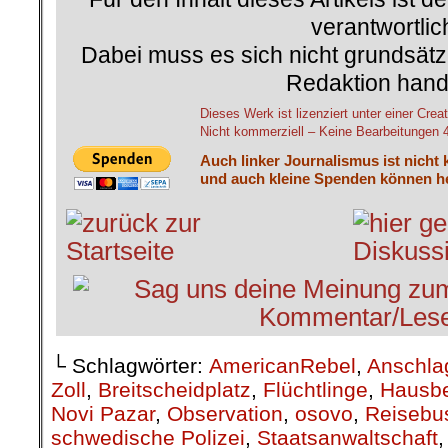
verantwortlic
Dabei muss es sich nicht grundsätz
Redaktion hand
Dieses Werk ist lizenziert unter einer C
Nicht kommerziell – Keine Bearbeitungen 4.
Auch linker Journalismus ist nicht 
und auch kleine Spenden können he
└ Schlagwörter:
AmericanRebel
,
Anschla
Zoll
,
Breitscheidplatz
,
Flüchtlinge
,
Hausbe
Novi Pazar
,
Observation
,
osovo
,
Reisebu
schwedische Polizei
,
Staatsanwaltschaft