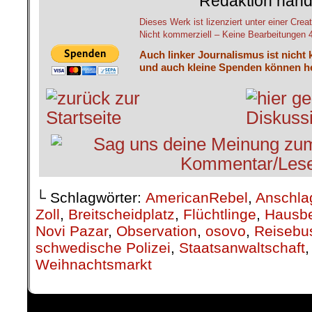
Redaktion hand
Dieses Werk ist lizenziert unter einer C
Nicht kommerziell – Keine Bearbeitungen 4.
Auch linker Journalismus ist nicht 
und auch kleine Spenden können he
└ Schlagwörter:
AmericanRebel
,
Anschla
Zoll
,
Breitscheidplatz
,
Flüchtlinge
,
Hausbe
Novi Pazar
,
Observation
,
osovo
,
Reisebu
schwedische Polizei
,
Staatsanwaltschaft
Weihnachtsmarkt