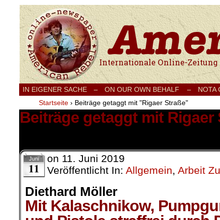
Internationale Onlinezeitung für Frieden
IN EIGENER SACHE
–
ON OUR OWN BEHALF –
NOTA
Startseite
›
Beiträge getaggt mit "Rigaer Straße"
Beiträge getaggt mit Rigaer
1 Ergebnis.
on
11. Juni 2019
Juni
11
Veröffentlicht In:
Allgemein
,
Arbeit Z
Diethard Möller
Mit Kalaschnikow, Pumpgu