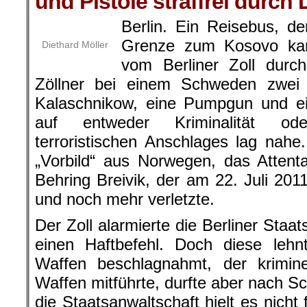
und Pistole straffrei durch
Berlin. Ein Reisebus, d
Grenze zum Kosovo ka
Diethard Möller
vom Berliner Zoll durc
Zöllner bei einem Schweden zwe
Kalaschnikow, eine Pumpgun und ei
auf entweder Kriminalität ode
terroristischen Anschlages lag nahe
„Vorbild“ aus Norwegen, das Attent
Behring Breivik, der am 22. Juli 2
und noch mehr verletzte.
Der Zoll alarmierte die Berliner Staa
einen Haftbefehl. Doch diese leh
Waffen beschlagnahmt, der krimine
Waffen mitführte, durfte aber nach S
die Staatsanwaltschaft hielt es nicht