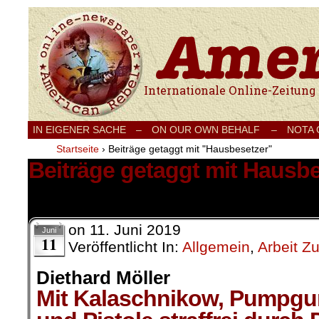
Internationale Onlinezeitung für Frieden
IN EIGENER SACHE
–
ON OUR OWN BEHALF –
NOTA
Startseite
›
Beiträge getaggt mit "Hausbesetzer"
Beiträge getaggt mit Hausb
1 Ergebnis.
on
11. Juni 2019
Juni
11
Veröffentlicht In:
Allgemein
,
Arbeit Z
Diethard Möller
Mit Kalaschnikow, Pumpgu