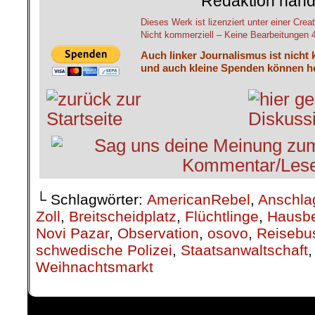
Redaktion hand
Dieses Werk ist lizenziert unter einer C
Nicht kommerziell – Keine Bearbeitungen 4.
Auch linker Journalismus ist nicht 
und auch kleine Spenden können he
└ Schlagwörter:
AmericanRebel
,
Anschla
Zoll
,
Breitscheidplatz
,
Flüchtlinge
,
Hausbe
Novi Pazar
,
Observation
,
osovo
,
Reisebu
schwedische Polizei
,
Staatsanwaltschaft
Weihnachtsmarkt