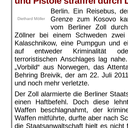
und Pistole straffrei durch
Berlin. Ein Reisebus, d
Grenze zum Kosovo ka
Diethard Möller
vom Berliner Zoll durc
Zöllner bei einem Schweden zwe
Kalaschnikow, eine Pumpgun und ei
auf entweder Kriminalität ode
terroristischen Anschlages lag nahe
„Vorbild“ aus Norwegen, das Attent
Behring Breivik, der am 22. Juli 2
und noch mehr verletzte.
Der Zoll alarmierte die Berliner Staa
einen Haftbefehl. Doch diese leh
Waffen beschlagnahmt, der krimine
Waffen mitführte, durfte aber nach S
die Staatsanwaltschaft hielt es nicht