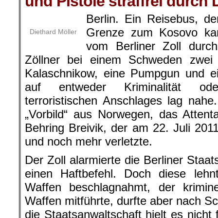
und Pistole straffrei durch
Berlin. Ein Reisebus, d
Grenze zum Kosovo ka
Diethard Möller
vom Berliner Zoll durc
Zöllner bei einem Schweden zwe
Kalaschnikow, eine Pumpgun und ei
auf entweder Kriminalität ode
terroristischen Anschlages lag nahe
„Vorbild“ aus Norwegen, das Attent
Behring Breivik, der am 22. Juli 2
und noch mehr verletzte.
Der Zoll alarmierte die Berliner Staa
einen Haftbefehl. Doch diese leh
Waffen beschlagnahmt, der krimine
Waffen mitführte, durfte aber nach S
die Staatsanwaltschaft hielt es nicht