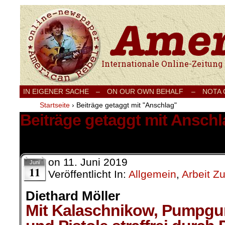
Internationale Onlinezeitung für Frieden
IN EIGENER SACHE
–
ON OUR OWN BEHALF –
NOTA
Startseite
›
Beiträge getaggt mit "Anschlag"
Beiträge getaggt mit Anschl
1 Ergebnis.
on
11. Juni 2019
Juni
11
Veröffentlicht In:
Allgemein
,
Arbeit Z
Diethard Möller
Mit Kalaschnikow, Pumpgu