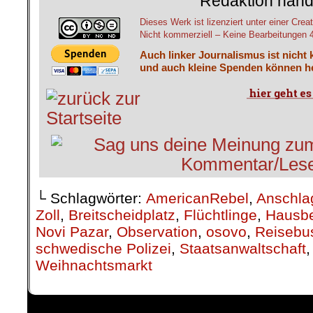
Redaktion hand
Dieses Werk ist lizenziert unter einer C
Nicht kommerziell – Keine Bearbeitungen 4.
Auch linker Journalismus ist nicht 
und auch kleine Spenden können he
└ Schlagwörter:
AmericanRebel
,
Anschla
Zoll
,
Breitscheidplatz
,
Flüchtlinge
,
Hausbe
Novi Pazar
,
Observation
,
osovo
,
Reisebu
schwedische Polizei
,
Staatsanwaltschaft
Weihnachtsmarkt