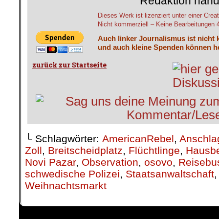
Redaktion hand
Dieses Werk ist lizenziert unter einer C
Nicht kommerziell – Keine Bearbeitungen 4.
Auch linker Journalismus ist nicht 
und auch kleine Spenden können he
└ Schlagwörter:
AmericanRebel
,
Anschla
Zoll
,
Breitscheidplatz
,
Flüchtlinge
,
Hausbe
Novi Pazar
,
Observation
,
osovo
,
Reisebu
schwedische Polizei
,
Staatsanwaltschaft
Weihnachtsmarkt