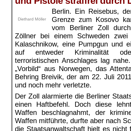
und Pistole straffrei durch
Berlin. Ein Reisebus, d
Grenze zum Kosovo ka
Diethard Möller
vom Berliner Zoll durc
Zöllner bei einem Schweden zwe
Kalaschnikow, eine Pumpgun und ei
auf entweder Kriminalität ode
terroristischen Anschlages lag nahe
„Vorbild“ aus Norwegen, das Attent
Behring Breivik, der am 22. Juli 2
und noch mehr verletzte.
Der Zoll alarmierte die Berliner Staa
einen Haftbefehl. Doch diese leh
Waffen beschlagnahmt, der krimine
Waffen mitführte, durfte aber nach S
die Staatsanwaltschaft hielt es nicht