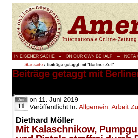
Internationale Onlinezeitung für Frieden
IN EIGENER SACHE
–
ON OUR OWN BEHALF –
NOTA
Startseite
›
Beiträge getaggt mit "Berliner Zoll"
Beiträge getaggt mit Berliner
1 Ergebnis.
on
11. Juni 2019
Juni
11
Veröffentlicht In:
Allgemein
,
Arbeit Z
Diethard Möller
Mit Kalaschnikow, Pumpgu