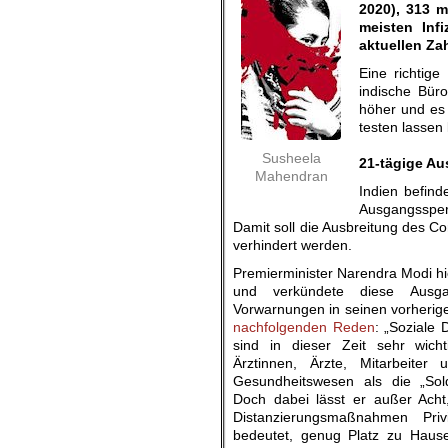
2020), 313 m
meisten Infi
aktuellen Za
Eine richtige
indische Büro
höher und es g
testen lassen
.
Susheela
21-tägige A
Mahendran
Indien befind
Ausgangssperr
Damit soll die Ausbreitung des Co
verhindert werden.
Premierminister Narendra Modi h
und verkündete diese Ausg
Vorwarnungen in seinen vorherig
nachfolgenden Reden
: „Soziale
sind in dieser Zeit sehr wicht
Ärztinnen, Ärzte, Mitarbeiter 
Gesundheitswesen als die „Sold
Doch dabei lässt er außer Acht
Distanzierungsmaßnahmen Priv
bedeutet, genug Platz zu Haus