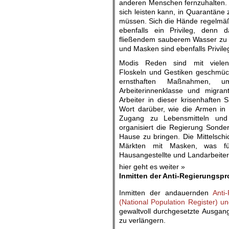
anderen Menschen fernzuhalten.
sich leisten kann, in Quarantäne 
müssen. Sich die Hände regelmäß
ebenfalls ein Privileg, denn
fließendem sauberem Wasser zu h
und Masken sind ebenfalls Privile
Modis Reden sind mit vielen 
Floskeln und Gestiken geschmück
ernsthaften Maßnahmen, 
Arbeiterinnenklasse und migran
Arbeiter in dieser krisenhaften S
Wort darüber, wie die Armen 
Zugang zu Lebensmitteln und 
organisiert die Regierung Sonde
Hause zu bringen. Die Mittelschi
Märkten mit Masken, was für
Hausangestellte und Landarbeiterin
hier geht es weiter »
Inmitten der Anti-Regierungspr
Inmitten der andauernden
Anti-
(National Population Register) u
gewaltvoll durchgesetzte Ausgang
zu verlängern.