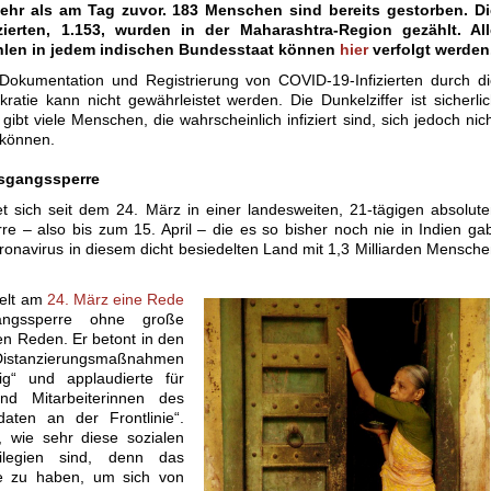
ehr als am Tag zuvor. 183 Menschen sind bereits gestorben. Di
zierten, 1.153, wurden in der Maharashtra-Region gezählt. All
hlen in jedem indischen Bundesstaat können
hier
verfolgt werden
 Dokumentation und Registrierung von COVID-19-Infizierten durch d
kratie kann nicht gewährleistet werden. Die Dunkelziffer ist sicherli
ibt viele Menschen, die wahrscheinlich infiziert sind, sich jedoch nic
 können.
usgangssperre
et sich seit dem 24. März in einer landesweiten, 21-tägigen absolut
e – also bis zum 15. April – die es so bisher noch nie in Indien ga
ronavirus in diesem dicht besiedelten Land mit 1,3 Milliarden Mensch
ielt am
24. März eine Rede
angssperre ohne große
en Reden. Er betont in den
 Distanzierungsmaßnahmen
ig“ und applaudierte für
und Mitarbeiterinnen des
aten an der Frontlinie“.
, wie sehr diese sozialen
ilegien sind, denn das
e zu haben, um sich von