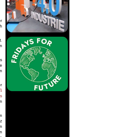
er
ch
t.
In
.
es
re
in
er
ß
us
en
am
nz
en
en