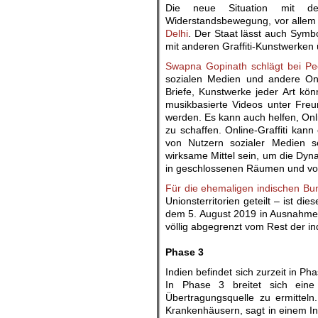
Die neue Situation mit der
Widerstandsbewegung, vor allem n
Delhi
. Der Staat lässt auch Symb
mit anderen Graffiti-Kunstwerken
Swapna Gopinath schlägt bei Pe
sozialen Medien und andere Onli
Briefe, Kunstwerke jeder Art k
musikbasierte Videos unter Fre
werden. Es kann auch helfen, Onlin
zu schaffen. Online-Graffiti kan
von Nutzern sozialer Medien s
wirksame Mittel sein, um die Dyn
in geschlossenen Räumen und von 
Für die ehemaligen indischen B
Unionsterritorien geteilt – ist d
dem 5. August 2019 in Ausnahmes
völlig abgegrenzt vom Rest der in
.
Phase 3
Indien befindet sich zurzeit in Ph
In Phase 3 breitet sich eine
Übertragungsquelle zu ermittel
Krankenhäusern, sagt in einem In