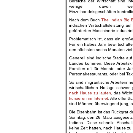
Bereiche der Wirtschaft sind inf
wenige davon we
Einzelhandelsgeschäften kontrollie
Nach dem Buch
The Indian Big 
indischen Wirtschaftsleistung auf 
geförderten Maschinerie industriell
Problematisch ist, dass ein große
Für ein halbes Jahr bewirtschaft
den nächsten sechs Monaten ziehe
Generell sind indische Städte au
Landes kommen. Diese Arbeitskrä
Familien oft für Monate oder Jah
Personalrestaurants, oder bei Taxi
So sind migrantische Arbeiterinn
wirtschaftlichen Notlage schwer 
nach Hause zu laufen
, das Wich
kursieren im Internet
. Alle öffent
sind Männer, überwiegend jung, ab
Die Eisenbahn ist das Rückgrat d
Sonntag, den 26. März ausgesetzt
Indiens. Diese schnelle Abschal
keine Zeit hatten, nach Hause z