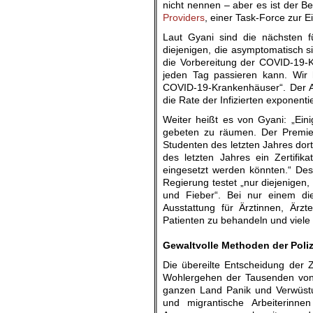
nicht nennen – aber es ist der B
Providers
, einer Task-Force zur
Laut Gyani sind die nächsten f
diejenigen, die asymptomatisch s
die Vorbereitung der COVID-19-
jeden Tag passieren kann. Wir
COVID-19-Krankenhäuser“. Der Au
die Rate der Infizierten exponent
Weiter heißt es von Gyani: „Ei
gebeten zu räumen. Der Premiermi
Studenten des letzten Jahres dort
des letzten Jahres ein Zertifi
eingesetzt werden könnten.“ Des
Regierung testet „nur diejenige
und Fieber“. Bei nur einem di
Ausstattung für Ärztinnen, Ärz
Patienten zu behandeln und viele 
.
Gewaltvolle Methoden der Poli
Die übereilte Entscheidung der 
Wohlergehen der Tausenden von 
ganzen Land Panik und Verwüstu
und migrantische Arbeiterinne