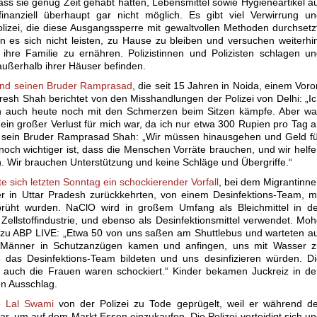
ss sie genug Zeit gehabt hätten, Lebensmittel sowie Hygieneartikel a
finanziell überhaupt gar nicht möglich. Es gibt viel Verwirrung u
izei, die diese Ausgangssperre mit gewaltvollen Methoden durchsetz
n es sich nicht leisten, zu Hause zu bleiben und versuchen weiterhi
hre Familie zu ernähren. Polizistinnen und Polizisten schlagen u
ußerhalb ihrer Häuser befinden.
und seinen Bruder Ramprasad
, die seit 15 Jahren in Noida, einem Voro
esh Shah berichtet von den Misshandlungen der Polizei von Delhi: „I
ich auch heute noch mit den Schmerzen beim Sitzen kämpfe. Aber w
ein großer Verlust für mich war, da ich nur etwa 300 Rupien pro Tag 
t sein Bruder Ramprasad Shah: „Wir müssen hinausgehen und Geld f
noch wichtiger ist, dass die Menschen Vorräte brauchen, und wir helf
n. Wir brauchen Unterstützung und keine Schläge und Übergriffe.“
ete sich letzten Sonntag ein schockierender Vorfall
, bei dem Migrantinn
er in Uttar Pradesh zurückkehrten, von einem Desinfektions-Team, m
prüht wurden. NaClO wird in großem Umfang als Bleichmittel in de
d Zellstoffindustrie, und ebenso als Desinfektionsmittel verwendet. Mo
e zu ABP LIVE: „Etwa 50 von uns saßen am Shuttlebus und warteten a
 Männer in Schutzanzügen kamen und anfingen, uns mit Wasser z
 das Desinfektions-Team bildeten und uns desinfizieren würden. D
 auch die Frauen waren schockiert.“ Kinder bekamen Juckreiz in d
n Ausschlag.
e Lal Swami
von der Polizei zu Tode geprügelt, weil er während d
r, um auf dem Markt Essen einzukaufen. Die Polizei verteidigt sich u