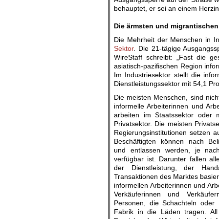
behauptet, er sei an einem Herzin
.
Die ärmsten und migrantischen 
Die Mehrheit der Menschen in I
Sektor
. Die 21-tägige Ausgangss
WireStaff schreibt: „Fast die g
asiatisch-pazifischen Region info
Im Industriesektor stellt die inf
Dienstleistungssektor mit 54,1 Pro
Die meisten Menschen, sind nicht
informelle Arbeiterinnen und Arb
arbeiten im Staatssektor oder 
Privatsektor. Die meisten Privats
Regierungsinstitutionen setzen au
Beschäftigten können nach Beli
und entlassen werden, je nac
verfügbar ist. Darunter fallen all
der Dienstleistung, der Hand
Transaktionen des Marktes basier
informellen Arbeiterinnen und Arbe
Verkäuferinnen und Verkäufe
Personen, die Schachteln oder 
Fabrik in die Läden tragen. All