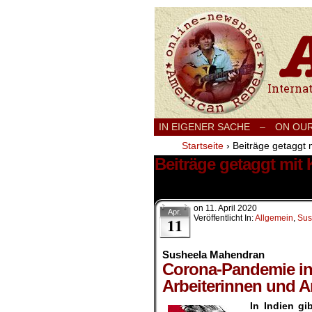
International
IN EIGENER SACHE
–
ON OU
Startseite
›
Beiträge getaggt m
Beiträge getaggt mit K
3 Ergebnisse.
on
11. April 2020
Apr.
Veröffentlicht In:
Allgemein
,
Sus
11
Susheela Mahendran
Corona-Pandemie in 
Arbeiterinnen und A
In Indien gi