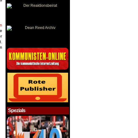
en
he
er
t.
im
Spezials