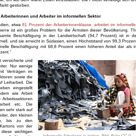
farkt gestorben.
Arbeiterinnen und Arbeiter im informellen Sektor
ndien, etwa
81 Prozent der Arbeiterinnenklasse, arbeitet im informell
perre ist ein großes Problem für die Ärmsten dieser Bevölkerung. T
esamte Beschäftigung in der Landwirtschaft (94,7 Prozent) ist in d
rmell, und sie erreicht in Südasien, einen Höchststand von 99,3 Prozen
ormelle Beschäftigung mit 68,8 Prozent einen höheren Anteil dar als 
zent.“
 versicherte und
eiter. Nur wenige
mit Verträgen im
ektoren sowie die
f Leiharbeit. Die
eben eingestellt
hdem wie Arbeit
e Arbeitssektoren
arbeit etc. Die
en sehr stark auf
iter, den kleinen
rn, bis zu den
Kartons von der
 diese wichtigen
Informelle Arbeiterin in Indien. Bild: flickr CC 0