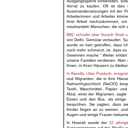
Ausgangssperre vorbereiten, soda
Vorrat zu kaufen. Oft ist dies 
Auseinandersetzungen mit der Pol
Arbeiterinnen und Arbeiter könne
ihrer Arbeit nachzukommen, um i
misshandeln Menschen, die sich a
BBC schreibt über Suresh Shah 
von Delhi, Gemüse verkaufen. Sur
wurde so hart getroffen, dass 
noch mehr schmerzt, ist, dass es 
Gewinnen mache.“ Weiter erklär
unsere Familien verdienen. Aber 
ihnen, in ihren Häusern zu bleibe
In Bareilly, Uttar Pradesh, ereign
und Migranten, die in ihre Häus
Natriumhypochlorit (NaClO) bes
Textil-, Waschmittel-, Papier- un
Afzal, einer der Migranten, sagt
Essen und den Bus, als einige
besprühen. Sie sagten, dass sie
Kinder fingen an zu weinen, und
Augen und einige Frauen bekame
In Howrah wurde der
32 jährig
Ausgangssperre auf der Straße wa