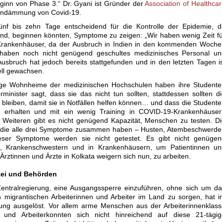
eginn von Phase 3.“ Dr. Gyani ist Gründer der
Association of Healthca
 Eindämmung von Covid-19.
ünf bis zehn Tage entscheidend für die Kontrolle der Epidemie, d
ind, beginnen könnten, Symptome zu zeigen: „Wir haben wenig Zeit f
Krankenhäuser, da der Ausbruch in Indien in den kommenden Woche
 haben noch nicht genügend geschultes medizinisches Personal un
sbruch hat jedoch bereits stattgefunden und in den letzten Tagen i
iell gewachsen.
nige Wohnheime der medizinischen Hochschulen haben ihre Studente
nister sagt, dass sie das nicht tun sollten, stattdessen sollten d
 bleiben, damit sie in Notfällen helfen können… und dass die Student
kat erhalten und mit ein wenig Training in COVID-19-Krankenhäuse
 Weiteren gibt es nicht genügend Kapazität, Menschen zu testen. D
n, die alle drei Symptome zusammen haben – Husten, Atembeschwerd
eser Symptome werden sie nicht getestet. Es gibt nicht genügen
te, Krankenschwestern und in Krankenhäusern, um Patientinnen un
Ärztinnen und Ärzte in Kolkata weigern sich nun, zu arbeiten.
zei und Behörden
Zentralregierung, eine Ausgangssperre einzuführen, ohne sich um d
migrantischen Arbeiterinnen und Arbeiter im Land zu sorgen, hat 
ng ausgelöst. Vor allem arme Menschen aus der Arbeiterinnenklass
n und Arbeiterkonnten sich nicht hinreichend auf diese 21-tägig