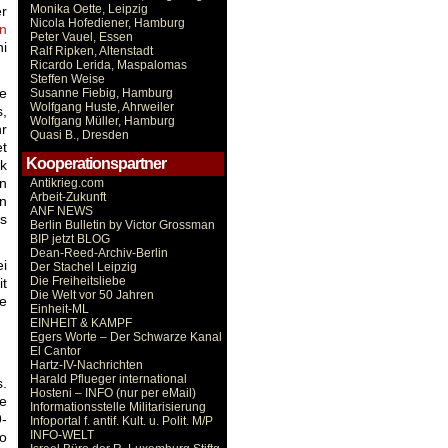
Monika Oette, Leipzig
r
Nicola Hofediener, Hamburg
n
Peter Vauel, Essen
hi
Ralf Ripken, Altenstadt
Ricardo Lerida, Maspalomas
Steffen Weise
re
Susanne Fiebig, Hamburg
Wolfgang Huste, Ahrweiler
s,
Wolfgang Müller, Hamburg
hr
Quasi B., Dresden
t
Kooperationspartner
ik
en
Antikrieg.com
Arbeit-Zukunft
n
ANF NEWS
ns
Berlin Bulletin by Victor Grossman
BIP jetzt BLOG
Dean-Reed-Archiv-Berlin
ei
Der Stachel Leipzig
Die Freiheitsliebe
it
Die Welt vor 50 Jahren
ie
Einheit-ML
EINHEIT & KAMPF
Egers Worte – Der Schwarze Kanal
El Cantor
Hartz-IV-Nachrichten
Harald Pflueger international
s.
Hosteni – INFO (nur per eMail)
e
Informationsstelle Militarisierung
9-
Infoportal f. antif. Kult. u. Polit. M/P
INFO-WELT
so