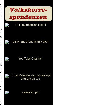
uf
nd
t.
n,
nd
rt
ch
as
an
ür
en
en
it
r
hd
uf
u
ie
en
er
nd