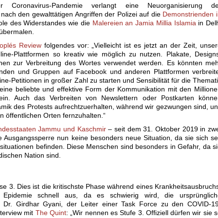
 Coronavirus-Pandemie verlangt eine Neuorganisierung de
ach den gewalttätigen Angriffen der Polizei auf die
Demonstrienden i
ole des Widerstandes wie die
Malereien an Jamia Millia Islamia
in Del
 übermalen.
oplés Review
folgendes vor: „Vielleicht ist es jetzt an der Zeit, unse
ne-Plattformen so kreativ wie möglich zu nutzen. Plakate, Design
önnen zur Verbreitung des Wortes verwendet werden. Es könnten me
unden und Gruppen auf Facebook und anderen Plattformen verbreite
e-Petitionen in großer Zahl zu starten und Sensibilität für die Themat
n eine beliebte und effektive Form der Kommunikation mit den Million
ein. Auch das Verbreiten von Newslettern oder Postkarten könne
amik des Protests aufrechtzuerhalten, während wir gezwungen sind, u
öffentlichen Orten fernzuhalten.“
undesstaaten Jammu und Kaschmir
– seit dem 31. Oktober 2019 in zw
iese Ausgangssperre nun keine besonders neue Situation, da sie sich se
ituationen befinden. Diese Menschen sind besonders in Gefahr, da s
dischen Nation sind.
ase 3. Dies ist die kritischste Phase während eines Krankheitsausbruch
 Epidemie schnell aus, da es schwierig wird, die ursprünglich
n. Dr. Girdhar Gyani, der Leiter einer Task Force zu den COVID-1
terview mit
The Quint
: „Wir nennen es Stufe 3. Offiziell dürfen wir sie 