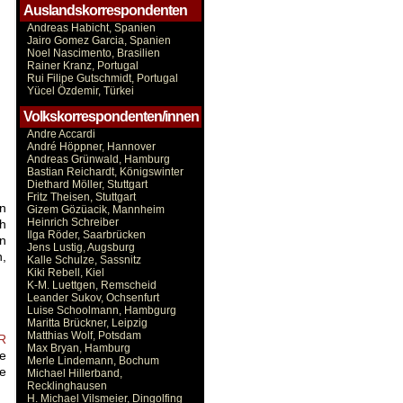
Auslandskorrespondenten
Andreas Habicht, Spanien
Jairo Gomez Garcia, Spanien
Noel Nascimento, Brasilien
Rainer Kranz, Portugal
Rui Filipe Gutschmidt, Portugal
Yücel Özdemir, Türkei
Volkskorrespondenten/innen
Andre Accardi
André Höppner, Hannover
Andreas Grünwald, Hamburg
Bastian Reichardt, Königswinter
Diethard Möller, Stuttgart
Fritz Theisen, Stuttgart
n
Gizem Gözüacik, Mannheim
Heinrich Schreiber
ch
Ilga Röder, Saarbrücken
en
Jens Lustig, Augsburg
,
Kalle Schulze, Sassnitz
Kiki Rebell, Kiel
K-M. Luettgen, Remscheid
Leander Sukov, Ochsenfurt
Luise Schoolmann, Hambgurg
Maritta Brückner, Leipzig
Matthias Wolf, Potsdam
R
Max Bryan, Hamburg
e
Merle Lindemann, Bochum
ie
Michael Hillerband,
Recklinghausen
H. Michael Vilsmeier, Dingolfing