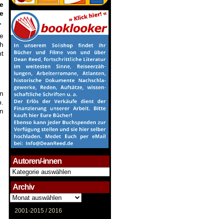
e
e
.
ie
ch
ht
en
b.
en
Autoren/-innen
Autoren/-
innen
Archiv
Archiv
2001-2015 /
2016