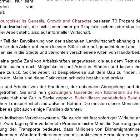
ormell. Nur sehr
rden von
rt.
Bourgoisie: Its Genesis, Growth and Character
basieren 70 Prozent d
Landwirtschaft, die nicht unter einer großkapitalistischen oder staatli
er Arbeit steht, also auf informeller Wirtschaft.
r Teil der Bevölkerung von der saisonalen Landwirtschaft abhängig is
en sie den Acker auf ihrem kleinen Stück oder auf gepachtetem Land. 
n sie in die Städte und verrichten verschiedene Arten von Handarbeit
f eine große Zahl von Arbeitskräften angewiesen, die aus dem Rest d
fte suchen nach Möglichkeiten auf Arbeit in Städten und lassen ih
re zurück. Solche Arbeit ist beispielsweise auf dem Bau zu finden, 
s etc. Meist sind diese Tätigkeiten schlecht bezahlt und prekär.
en und Arbeiter von der Pandemie, der nationalen Abriegelung und d
getroffen. Sie sind nun
gezwungen, tausende von Kilometern zu Fu
tigste Hab und Gut in Säcke gepackt.
Bilder dieses wandelnden Exod
lichen Transportmittel sind außer in Betrieb. Die meisten dieser Mensch
er es gibt auch einige Familien darunter.
es indischen Verkehrssystems. Sie wurde mit fast sofortiger Wirkung 
. Zwei Tage später verkündete Premierminister Modi die Sperrung ga
tung der Transporte bedeutet, dass Millionen von Binnemigrantinn
u kommen. Wanderarbeiterinnen sind mit praktischen Herausforderung