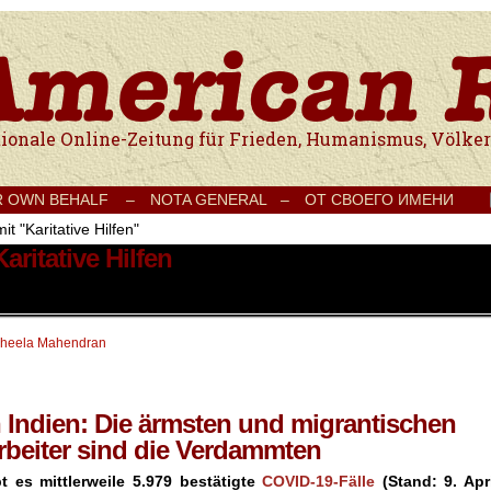
e Onlinezeitung für Frieden, Humanismus, Völkerverständigung und Kul
R OWN BEHALF –
NOTA GENERAL –
ОТ СВОЕГО ИМЕНИ
it "Karitative Hilfen"
aritative Hilfen
heela Mahendran
Indien: Die ärmsten und migrantischen
rbeiter sind die Verdammten
bt es mittlerweile 5.979 bestätigte
COVID-19-Fälle
(Stand: 9. Apri