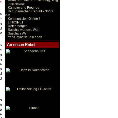
Israel Büro der R. Luxemburg Stiftg.
re
JusticeNow!
Kämpfer und Freunde
der Spanischen Republik 36/39
a
e.V.
ür
Kommunisten Online †
LINKSNET
n
Roter Morgen
d
Sascha Iwanows Welt
st
Sascha’s Welt
YeniHayat/NeuesLeben
American Rebel
n
ie
en
rn
ie
en
d
d
as
im
e
e