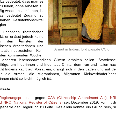
 Es bedeutet, dass man es
zu leben, ohne arbeiten zu
ig waschen zu können, ist
 das bedeutet Zugang zu
aben. Desinfektionsmittel
gien.
unnötigen rhetorischen
t, er erlässt jedoch keine
um den Ärmsten der
tischen Arbeiterinnen und
Armut in Indien, Bild pigs.de CC 0
ituation beizustehen. Kein
in den kommenden Wochen
anderen lebensnotwendigen Gütern erhalten sollen. Stattdesse
rflüge, um Inderinnen und Inder aus China, dem Iran und Italien na
cht Indiens kauft auf Vorrat ein, drängt sich in den Läden und auf d
 die Armen, die Migrantinnen, Migranten Kleinverkäuferínnen
nen nicht so leicht möglich ist.
oteste
Regierungsproteste
, gegen
CAA (Citizenship Amendment Act), NR
nd NRC (National Register of Citizens)
seit Dezember 2019, kommt di
ssperre der Regierung zu Gute. Das allein könnte ein Grund sein, s