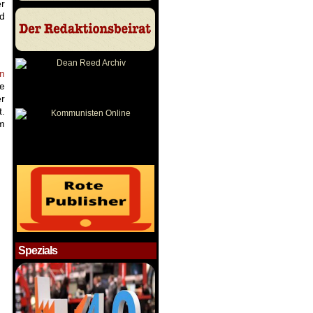
er
nd
en
he
er
t.
im
Spezials