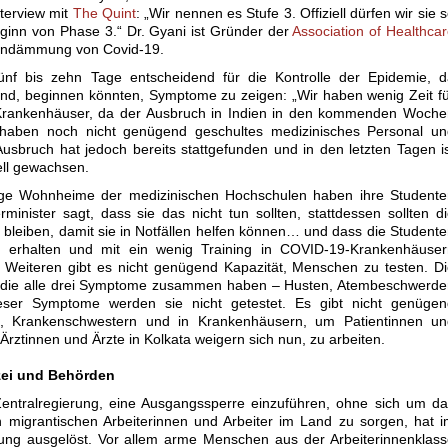
terview mit
The Quint
: „Wir nennen es Stufe 3. Offiziell dürfen wir sie 
eginn von Phase 3.“ Dr. Gyani ist Gründer der
Association of Healthca
 Eindämmung von Covid-19.
ünf bis zehn Tage entscheidend für die Kontrolle der Epidemie, d
ind, beginnen könnten, Symptome zu zeigen: „Wir haben wenig Zeit f
Krankenhäuser, da der Ausbruch in Indien in den kommenden Woche
 haben noch nicht genügend geschultes medizinisches Personal un
sbruch hat jedoch bereits stattgefunden und in den letzten Tagen i
iell gewachsen.
nige Wohnheime der medizinischen Hochschulen haben ihre Studente
nister sagt, dass sie das nicht tun sollten, stattdessen sollten d
 bleiben, damit sie in Notfällen helfen können… und dass die Student
kat erhalten und mit ein wenig Training in COVID-19-Krankenhäuse
 Weiteren gibt es nicht genügend Kapazität, Menschen zu testen. D
n, die alle drei Symptome zusammen haben – Husten, Atembeschwerd
eser Symptome werden sie nicht getestet. Es gibt nicht genügen
te, Krankenschwestern und in Krankenhäusern, um Patientinnen un
Ärztinnen und Ärzte in Kolkata weigern sich nun, zu arbeiten.
zei und Behörden
Zentralregierung, eine Ausgangssperre einzuführen, ohne sich um d
migrantischen Arbeiterinnen und Arbeiter im Land zu sorgen, hat 
ng ausgelöst. Vor allem arme Menschen aus der Arbeiterinnenklass