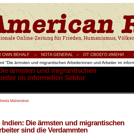
e Onlinezeitung für Frieden, Humanismus, Völkerverständigung und Kul
R OWN BEHALF –
NOTA GENERAL –
ОТ СВОЕГО ИМЕНИ
mit "Die ärmsten und migrantischen Arbeiterinnen und Arbeiter im infor
 Die ärmsten und migrantischen
eiter im informellen Sektor
heela Mahendran
Indien: Die ärmsten und migrantischen
rbeiter sind die Verdammten