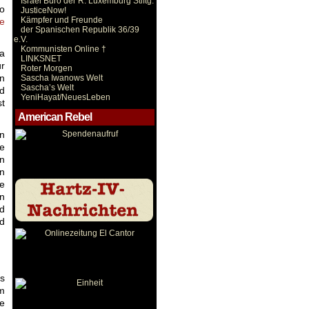
Israel Büro der R. Luxemburg Stiftg.
so
JusticeNow!
Kämpfer und Freunde
re
der Spanischen Republik 36/39
e.V.
Kommunisten Online †
a
LINKSNET
ür
Roter Morgen
n
Sascha Iwanows Welt
Sascha’s Welt
d
YeniHayat/NeuesLeben
st
American Rebel
n
ie
en
rn
ie
en
d
d
as
im
e