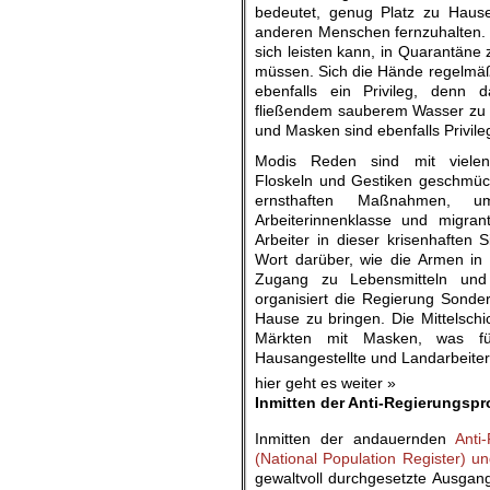
bedeutet, genug Platz zu Haus
anderen Menschen fernzuhalten.
sich leisten kann, in Quarantäne 
müssen. Sich die Hände regelmäß
ebenfalls ein Privileg, denn
fließendem sauberem Wasser zu h
und Masken sind ebenfalls Privile
Modis Reden sind mit vielen 
Floskeln und Gestiken geschmück
ernsthaften Maßnahmen, 
Arbeiterinnenklasse und migran
Arbeiter in dieser krisenhaften S
Wort darüber, wie die Armen 
Zugang zu Lebensmitteln und 
organisiert die Regierung Sonde
Hause zu bringen. Die Mittelschi
Märkten mit Masken, was für
Hausangestellte und Landarbeiterin
hier geht es weiter »
Inmitten der Anti-Regierungspr
Inmitten der andauernden
Anti-
(National Population Register) u
gewaltvoll durchgesetzte Ausgang