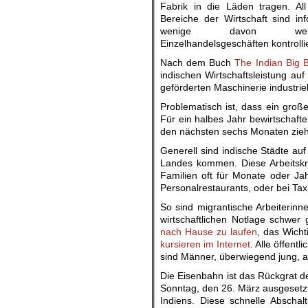
Fabrik in die Läden tragen. All
Bereiche der Wirtschaft sind inf
wenige davon we
Einzelhandelsgeschäften kontrollie
Nach dem Buch
The Indian Big 
indischen Wirtschaftsleistung auf 
geförderten Maschinerie industriell
Problematisch ist, dass ein große
Für ein halbes Jahr bewirtschaft
den nächsten sechs Monaten ziehe
Generell sind indische Städte au
Landes kommen. Diese Arbeitskrä
Familien oft für Monate oder Jah
Personalrestaurants, oder bei Taxi
So sind migrantische Arbeiterinn
wirtschaftlichen Notlage schwer 
nach Hause zu laufen
, das Wich
kursieren im Internet
. Alle öffent
sind Männer, überwiegend jung, ab
Die Eisenbahn ist das Rückgrat d
Sonntag, den 26. März ausgesetzt
Indiens. Diese schnelle Abschal