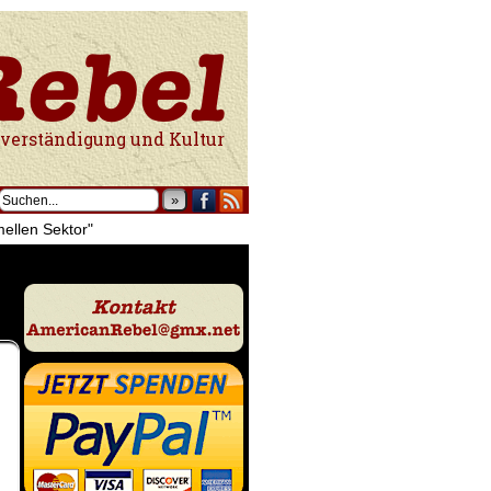
tur
»
mellen Sektor"
.