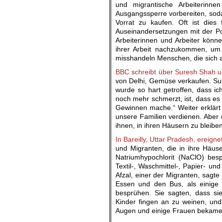
und migrantische Arbeiterinne
Ausgangssperre vorbereiten, soda
Vorrat zu kaufen. Oft ist dies 
Auseinandersetzungen mit der Pol
Arbeiterinnen und Arbeiter könne
ihrer Arbeit nachzukommen, um i
misshandeln Menschen, die sich a
BBC schreibt über Suresh Shah 
von Delhi, Gemüse verkaufen. Sur
wurde so hart getroffen, dass 
noch mehr schmerzt, ist, dass es 
Gewinnen mache.“ Weiter erklär
unsere Familien verdienen. Aber 
ihnen, in ihren Häusern zu bleibe
In Bareilly, Uttar Pradesh, ereign
und Migranten, die in ihre Häus
Natriumhypochlorit (NaClO) bes
Textil-, Waschmittel-, Papier- un
Afzal, einer der Migranten, sagt
Essen und den Bus, als einige
besprühen. Sie sagten, dass sie
Kinder fingen an zu weinen, und
Augen und einige Frauen bekame