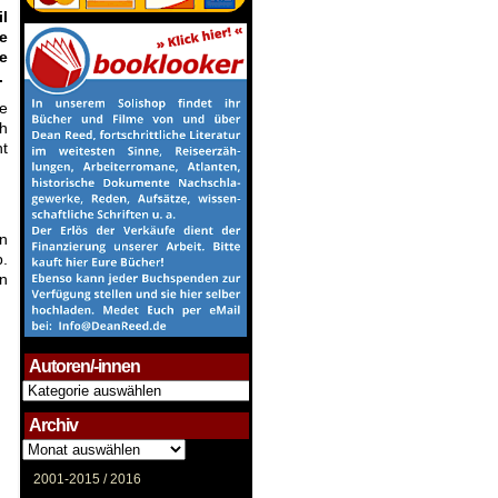
l
e
e
.
ie
ch
ht
en
b.
en
Autoren/-innen
Autoren/-
innen
Archiv
Archiv
2001-2015 /
2016