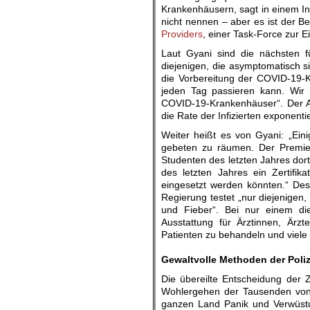
Krankenhäusern, sagt in einem In
nicht nennen – aber es ist der B
Providers
, einer Task-Force zur
Laut Gyani sind die nächsten f
diejenigen, die asymptomatisch s
die Vorbereitung der COVID-19-
jeden Tag passieren kann. Wir
COVID-19-Krankenhäuser“. Der Au
die Rate der Infizierten exponent
Weiter heißt es von Gyani: „Ei
gebeten zu räumen. Der Premiermi
Studenten des letzten Jahres dort
des letzten Jahres ein Zertifi
eingesetzt werden könnten.“ Des
Regierung testet „nur diejenige
und Fieber“. Bei nur einem di
Ausstattung für Ärztinnen, Ärz
Patienten zu behandeln und viele 
.
Gewaltvolle Methoden der Poli
Die übereilte Entscheidung der 
Wohlergehen der Tausenden von 
ganzen Land Panik und Verwüstu