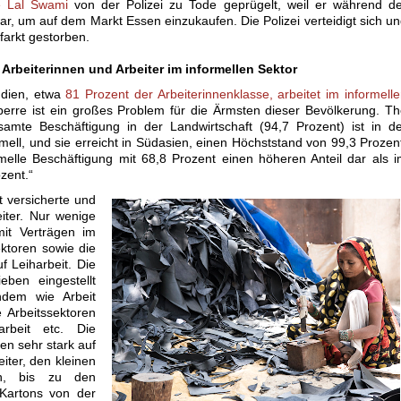
e Lal Swami
von der Polizei zu Tode geprügelt, weil er während d
r, um auf dem Markt Essen einzukaufen. Die Polizei verteidigt sich u
farkt gestorben.
Arbeiterinnen und Arbeiter im informellen Sektor
ndien, etwa
81 Prozent der Arbeiterinnenklasse, arbeitet im informell
perre ist ein großes Problem für die Ärmsten dieser Bevölkerung. T
esamte Beschäftigung in der Landwirtschaft (94,7 Prozent) ist in d
rmell, und sie erreicht in Südasien, einen Höchststand von 99,3 Prozen
ormelle Beschäftigung mit 68,8 Prozent einen höheren Anteil dar als 
zent.“
 versicherte und
eiter. Nur wenige
mit Verträgen im
ektoren sowie die
f Leiharbeit. Die
eben eingestellt
hdem wie Arbeit
e Arbeitssektoren
arbeit etc. Die
en sehr stark auf
iter, den kleinen
rn, bis zu den
Kartons von der