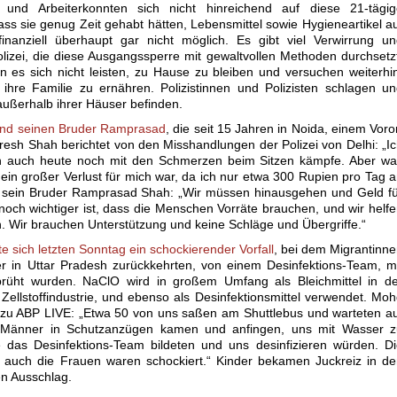
n und Arbeiterkonnten sich nicht hinreichend auf diese 21-tägig
ss sie genug Zeit gehabt hätten, Lebensmittel sowie Hygieneartikel a
finanziell überhaupt gar nicht möglich. Es gibt viel Verwirrung u
izei, die diese Ausgangssperre mit gewaltvollen Methoden durchsetz
n es sich nicht leisten, zu Hause zu bleiben und versuchen weiterhi
hre Familie zu ernähren. Polizistinnen und Polizisten schlagen u
ußerhalb ihrer Häuser befinden.
und seinen Bruder Ramprasad
, die seit 15 Jahren in Noida, einem Voro
esh Shah berichtet von den Misshandlungen der Polizei von Delhi: „I
ich auch heute noch mit den Schmerzen beim Sitzen kämpfe. Aber w
ein großer Verlust für mich war, da ich nur etwa 300 Rupien pro Tag 
t sein Bruder Ramprasad Shah: „Wir müssen hinausgehen und Geld f
noch wichtiger ist, dass die Menschen Vorräte brauchen, und wir helf
n. Wir brauchen Unterstützung und keine Schläge und Übergriffe.“
ete sich letzten Sonntag ein schockierender Vorfall
, bei dem Migrantinn
er in Uttar Pradesh zurückkehrten, von einem Desinfektions-Team, m
prüht wurden. NaClO wird in großem Umfang als Bleichmittel in de
d Zellstoffindustrie, und ebenso als Desinfektionsmittel verwendet. Mo
e zu ABP LIVE: „Etwa 50 von uns saßen am Shuttlebus und warteten a
 Männer in Schutzanzügen kamen und anfingen, uns mit Wasser z
 das Desinfektions-Team bildeten und uns desinfizieren würden. D
 auch die Frauen waren schockiert.“ Kinder bekamen Juckreiz in d
n Ausschlag.