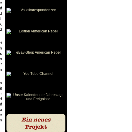
e
uf
nd
t.
n,
nd
rt
ch
as
an
ür
en
en
it
r
hd
uf
u
ie
en