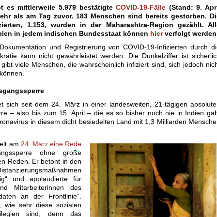
bt es mittlerweile 5.979 bestätigte
COVID-19-Fälle
(Stand: 9. Apri
ehr als am Tag zuvor. 183 Menschen sind bereits gestorben. Di
zierten, 1.153, wurden in der Maharashtra-Region gezählt. All
hlen in jedem indischen Bundesstaat können
hier
verfolgt werden
 Dokumentation und Registrierung von COVID-19-Infizierten durch d
kratie kann nicht gewährleistet werden. Die Dunkelziffer ist sicherli
ibt viele Menschen, die wahrscheinlich infiziert sind, sich jedoch nic
 können.
usgangssperre
et sich seit dem 24. März in einer landesweiten, 21-tägigen absolut
e – also bis zum 15. April – die es so bisher noch nie in Indien ga
ronavirus in diesem dicht besiedelten Land mit 1,3 Milliarden Mensch
ielt am
24. März eine Rede
angssperre ohne große
en Reden. Er betont in den
 Distanzierungsmaßnahmen
ig“ und applaudierte für
und Mitarbeiterinnen des
aten an der Frontlinie“.
, wie sehr diese sozialen
ilegien sind, denn das