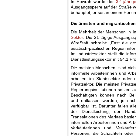
In Howrah wurde der
32 jährig
Ausgangssperre auf der Straße wa
behauptet, er sei an einem Herzin
.
Die ärmsten und migrantischen 
Die Mehrheit der Menschen in I
Sektor
. Die 21-tägige Ausgangss
WireStaff schreibt: „Fast die g
asiatisch-pazifischen Region info
Im Industriesektor stellt die inf
Dienstleistungssektor mit 54,1 Pro
Die meisten Menschen, sind nicht
informelle Arbeiterinnen und Arb
arbeiten im Staatssektor oder 
Privatsektor. Die meisten Privats
Regierungsinstitutionen setzen au
Beschäftigten können nach Beli
und entlassen werden, je nac
verfügbar ist. Darunter fallen all
der Dienstleistung, der Hand
Transaktionen des Marktes basier
informellen Arbeiterinnen und Arbe
Verkäuferinnen und Verkäufe
Personen, die Schachteln oder 