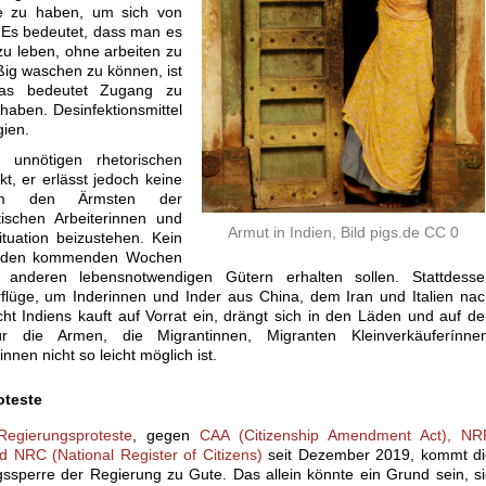
e zu haben, um sich von
 Es bedeutet, dass man es
zu leben, ohne arbeiten zu
ig waschen zu können, ist
 das bedeutet Zugang zu
aben. Desinfektionsmittel
gien.
unnötigen rhetorischen
t, er erlässt jedoch keine
um den Ärmsten der
tischen Arbeiterinnen und
Armut in Indien, Bild pigs.de CC 0
ituation beizustehen. Kein
in den kommenden Wochen
anderen lebensnotwendigen Gütern erhalten sollen. Stattdesse
rflüge, um Inderinnen und Inder aus China, dem Iran und Italien na
cht Indiens kauft auf Vorrat ein, drängt sich in den Läden und auf d
 die Armen, die Migrantinnen, Migranten Kleinverkäuferínnen
nen nicht so leicht möglich ist.
oteste
Regierungsproteste
, gegen
CAA (Citizenship Amendment Act), NR
nd NRC (National Register of Citizens)
seit Dezember 2019, kommt di
ssperre der Regierung zu Gute. Das allein könnte ein Grund sein, s