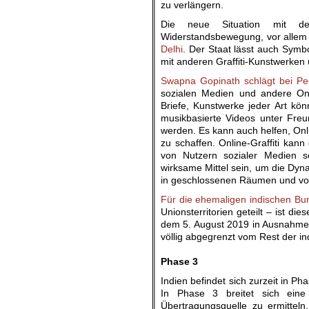
zu verlängern.
Die neue Situation mit der
Widerstandsbewegung, vor allem n
Delhi
. Der Staat lässt auch Symb
mit anderen Graffiti-Kunstwerken
Swapna Gopinath schlägt bei Pe
sozialen Medien und andere Onli
Briefe, Kunstwerke jeder Art k
musikbasierte Videos unter Fre
werden. Es kann auch helfen, Onlin
zu schaffen. Online-Graffiti kan
von Nutzern sozialer Medien s
wirksame Mittel sein, um die Dyn
in geschlossenen Räumen und von 
Für die ehemaligen indischen B
Unionsterritorien geteilt – ist d
dem 5. August 2019 in Ausnahmes
völlig abgegrenzt vom Rest der in
.
Phase 3
Indien befindet sich zurzeit in Ph
In Phase 3 breitet sich eine
Übertragungsquelle zu ermittel