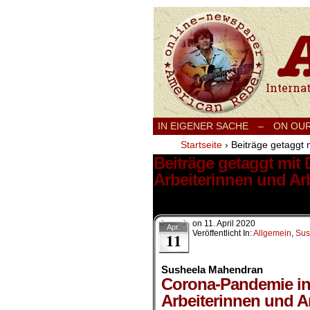
International
IN EIGENER SACHE
–
ON OU
Startseite
›
Beiträge getaggt 
Beiträge getaggt mit
Arbeiterinnen und Arb
5 Ergebnisse.
on
11. April 2020
Apr.
Veröffentlicht In:
Allgemein
,
Sus
11
Susheela Mahendran
Corona-Pandemie in 
Arbeiterinnen und A