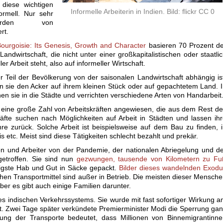
 diese wichtigen
Informelle Arbeiterin in Indien. Bild: flickr CC 0
ormell. Nur sehr
rden von
rt.
Bourgoisie: Its Genesis, Growth and Character
basieren 70 Prozent d
Landwirtschaft, die nicht unter einer großkapitalistischen oder staatli
er Arbeit steht, also auf informeller Wirtschaft.
r Teil der Bevölkerung von der saisonalen Landwirtschaft abhängig is
en sie den Acker auf ihrem kleinen Stück oder auf gepachtetem Land. 
n sie in die Städte und verrichten verschiedene Arten von Handarbeit
f eine große Zahl von Arbeitskräften angewiesen, die aus dem Rest d
fte suchen nach Möglichkeiten auf Arbeit in Städten und lassen ih
re zurück. Solche Arbeit ist beispielsweise auf dem Bau zu finden, 
s etc. Meist sind diese Tätigkeiten schlecht bezahlt und prekär.
en und Arbeiter von der Pandemie, der nationalen Abriegelung und d
getroffen. Sie sind nun
gezwungen, tausende von Kilometern zu Fu
tigste Hab und Gut in Säcke gepackt.
Bilder dieses wandelnden Exod
lichen Transportmittel sind außer in Betrieb. Die meisten dieser Mensch
er es gibt auch einige Familien darunter.
es indischen Verkehrssystems. Sie wurde mit fast sofortiger Wirkung 
. Zwei Tage später verkündete Premierminister Modi die Sperrung ga
tung der Transporte bedeutet, dass Millionen von Binnemigrantinn