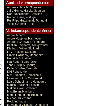
Auslandskorrespondenten
Andreas Habicht, Spanien
Jairo Gomez Garcia, Spanien
Noel Nascimento, Brasilien
Rainer Kranz, Portugal
Rui Filipe Gutschmidt, Portugal
Yücel Özdemir, Türkei
Volkskorrespondenten/innen
Andre Accardi
André Höppner, Hannover
Andreas Grünwald, Hamburg
Bastian Reichardt, Königswinter
Diethard Möller, Stuttgart
Fritz Theisen, Stuttgart
Gizem Gözüacik, Mannheim
Heinrich Schreiber
n
Ilga Röder, Saarbrücken
ch
Jens Lustig, Augsburg
Kalle Schulze, Sassnitz
en
Kiki Rebell, Kiel
,
K-M. Luettgen, Remscheid
Leander Sukov, Ochsenfurt
Luise Schoolmann, Hambgurg
Maritta Brückner, Leipzig
Matthias Wolf, Potsdam
Max Bryan, Hamburg
R
Merle Lindemann, Bochum
Michael Hillerband,
e
Recklinghausen
ie
H. Michael Vilsmeier, Dingolfing