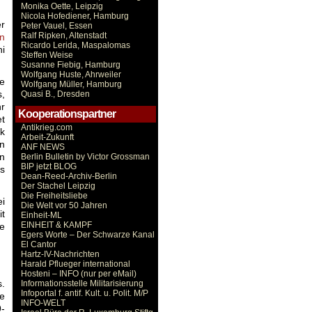
Monika Oette, Leipzig
Nicola Hofediener, Hamburg
r
Peter Vauel, Essen
Ralf Ripken, Altenstadt
n
Ricardo Lerida, Maspalomas
hi
Steffen Weise
Susanne Fiebig, Hamburg
Wolfgang Huste, Ahrweiler
re
Wolfgang Müller, Hamburg
s,
Quasi B., Dresden
hr
Kooperationspartner
t
Antikrieg.com
ik
Arbeit-Zukunft
en
ANF NEWS
n
Berlin Bulletin by Victor Grossman
BIP jetzt BLOG
ns
Dean-Reed-Archiv-Berlin
Der Stachel Leipzig
Die Freiheitsliebe
ei
Die Welt vor 50 Jahren
it
Einheit-ML
EINHEIT & KAMPF
ie
Egers Worte – Der Schwarze Kanal
El Cantor
Hartz-IV-Nachrichten
Harald Pflueger international
Hosteni – INFO (nur per eMail)
s.
Informationsstelle Militarisierung
Infoportal f. antif. Kult. u. Polit. M/P
e
INFO-WELT
9-