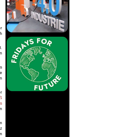
er
ch
t.
In
.
es
re
in
er
ß
us
en
am
nz
en