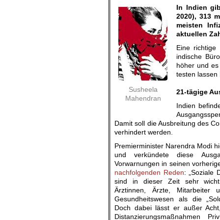
In Indien gi
2020), 313 m
meisten Infi
aktuellen Za
Eine richtige
indische Büro
höher und es g
testen lassen
.
Susheela
21-tägige A
Mahendran
Indien befind
Ausgangssperr
Damit soll die Ausbreitung des Co
verhindert werden.
Premierminister Narendra Modi h
und verkündete diese Ausg
Vorwarnungen in seinen vorherig
nachfolgenden Reden
: „Soziale
sind in dieser Zeit sehr wicht
Ärztinnen, Ärzte, Mitarbeiter 
Gesundheitswesen als die „Sold
Doch dabei lässt er außer Acht
Distanzierungsmaßnahmen Priv