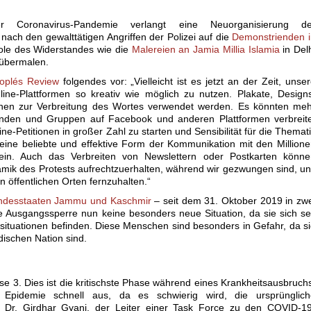
 Coronavirus-Pandemie verlangt eine Neuorganisierung de
ach den gewalttätigen Angriffen der Polizei auf die
Demonstrienden i
ole des Widerstandes wie die
Malereien an Jamia Millia Islamia
in Del
 übermalen.
oplés Review
folgendes vor: „Vielleicht ist es jetzt an der Zeit, unse
ne-Plattformen so kreativ wie möglich zu nutzen. Plakate, Design
önnen zur Verbreitung des Wortes verwendet werden. Es könnten me
unden und Gruppen auf Facebook und anderen Plattformen verbreite
e-Petitionen in großer Zahl zu starten und Sensibilität für die Themat
n eine beliebte und effektive Form der Kommunikation mit den Million
ein. Auch das Verbreiten von Newslettern oder Postkarten könne
amik des Protests aufrechtzuerhalten, während wir gezwungen sind, u
öffentlichen Orten fernzuhalten.“
undesstaaten Jammu und Kaschmir
– seit dem 31. Oktober 2019 in zw
iese Ausgangssperre nun keine besonders neue Situation, da sie sich se
ituationen befinden. Diese Menschen sind besonders in Gefahr, da s
dischen Nation sind.
ase 3. Dies ist die kritischste Phase während eines Krankheitsausbruch
 Epidemie schnell aus, da es schwierig wird, die ursprünglich
n. Dr. Girdhar Gyani, der Leiter einer Task Force zu den COVID-1