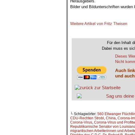
Herausgebers.
Bilder und Bildunterschriften wurden
.
Weitere Artikel von Fritz Theisen
.
Für den Inhalt d
Dabei muss es sich
Dieses Wer
Nicht komme
Auch link
und auch
└ Schlagwörter:
560 Ellwanger Flüchtl
CDU-Rechten Strobl
,
China
,
Corona-Imp
Corona-Virus
,
Corona-Virus und Profitwi
Republikanische Senator von Louisian
migrantischen Arbeiterinnen und Arbeite