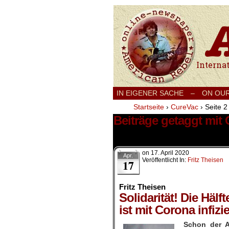
International
IN EIGENER SACHE
–
ON OU
Startseite
›
CureVac
›
Seite 2
Beiträge getaggt mit
14 Ergebnisse.
on
17. April 2020
Apr.
Veröffentlicht In:
Fritz Theisen
17
Fritz Theisen
Solidarität! Die Häl
ist mit Corona infizie
Schon der A