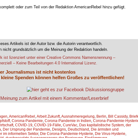
 komplett oder zum Teil von der Redaktion AmericanRebel hinzu gefügt.
ieses Artikels ist der Autor bzw. die Autorin verantwortlich.
 nicht grundsätzlich um die Meinung der Redaktion handeln.
k ist lizenziert unter einer Creative Commons Namensnennung –
rziell – Keine Bearbeitungen 4.0 International Lizenz.
er Journalismus ist nicht kostenlos
 kleine Spenden können helfen Großes zu veröffentlichen!
ingen
,
AmericanRebel
,
Arbeit Zukunft
,
Ausnahmeregelung
,
Berlin
,
Bill Cassidy
,
Brief
fstoff
,
Corona-Pandemie
,
Corona-Pandemie in Indien
,
Corona-Pandemie-Hysteri
rtschaft
,
COVID-19
,
COVID-19-Fälle
,
CureVac
,
Das kapitalistische System
,
der
a
,
Der Ursprung der Pandemie
,
Designs
,
Deutschland
,
Die ärmsten und
r im informellen Sektor
,
Die Corona-Pandemie-Hysterie
,
Die Virus-Hysterie
,