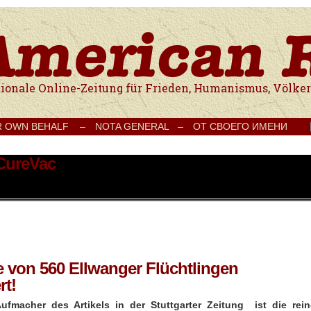
e Onlinezeitung für Frieden, Humanismus, Völkerverständigung und Kul
R OWN BEHALF –
NOTA GENERAL –
ОТ СВОЕГО ИМЕНИ
 CureVac
fte von 560 Ellwanger Flüchtlingen
rt!
ufmacher des Artikels in der Stuttgarter Zeitung ist die rein