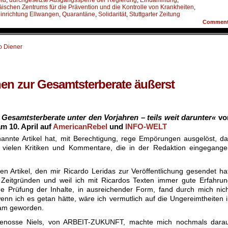
eld
,
durchgesetzte Ausgangssperre der Regierung
,
Eindämmung
,
ischen Zentrums für die Prävention und die Kontrolle von Krankheiten
,
nrichtung Ellwangen
,
Quarantäne
,
Solidarität
,
Stuttgarter Zeitung
Commen
o Diener
en zur Gesamtsterberate äußerst
Gesamtsterberate unter den Vorjahren – teils weit darunter«
vo
am 10. April auf
AmericanRebel
und
INFO-WELT
annte Artikel hat, mit Berechtigung, rege Empörungen ausgelöst, d
 vielen Kritiken und Kommentare, die in der Redaktion eingegange
en Artikel, den mir Ricardo Leridas zur Veröffentlichung gesendet ha
 Zeitgründen und weil ich mit Ricardos Texten immer gute Erfahru
 Prüfung der Inhalte, in ausreichender Form, fand durch mich nic
enn ich es getan hätte, wäre ich vermutlich auf die Ungereimtheiten 
ksam geworden.
 Genosse Niels, von ARBEIT-ZUKUNFT, machte mich nochmals darau