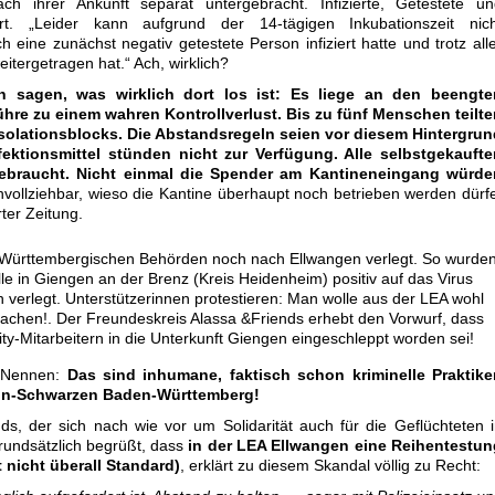
h ihrer Ankunft separat untergebracht. Infizierte, Getestete un
rt. „Leider kann aufgrund der 14-tägigen Inkubationszeit nich
eine zunächst negativ getestete Person infiziert hatte und trotz all
tergetragen hat.“ Ach, wirklich?
nen sagen, was wirklich dort los ist: Es liege an den beengte
ühre zu einem wahren Kontrollverlust. Bis zu fünf Menschen teilt
 Isolationsblocks. Die Abstandsregeln seien vor diesem Hintergru
ktionsmittel stünden nicht zur Verfügung. Alle selbstgekaufte
fgebraucht. Nicht einmal die Spender am Kantineneingang würde
hvollziehbar, wieso die Kantine überhaupt noch betrieben werden dürf
rter Zeitung.
n-Württembergischen Behörden noch nach Ellwangen verlegt. So wurde
e in Giengen an der Brenz (Kreis Heidenheim) positiv auf das Virus
 verlegt. Unterstützerinnen protestieren: Man wolle aus der LEA wohl
 machen!. Der Freundeskreis Alassa &Friends erhebt den Vorwurf, dass
ty-Mitarbeitern in die Unterkunft Giengen eingeschleppt worden sei!
 Nennen:
Das sind inhumane, faktisch schon kriminelle Praktike
ün-Schwarzen Baden-Württemberg!
s, der sich nach wie vor um Solidarität auch für die Geflüchteten 
undsätzlich begrüßt, dass
in der LEA Ellwangen eine Reihentestun
t nicht überall Standard)
, erklärt zu diesem Skandal völlig zu Recht: