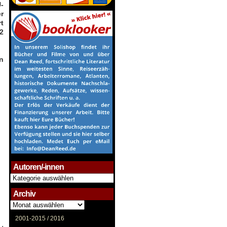
-
r
t
2
n
Autoren/-innen
Autoren/-
innen
Archiv
Archiv
2001-2015 /
2016