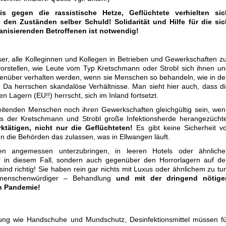
is gegen die rassistische Hetze, Geflüchtete verhielten sic
 den Zuständen selber Schuld! Solidarität und Hilfe für die sic
anisierenden Betroffenen ist notwendig!
ser, alle Kolleginnen und Kollegen in Betrieben und Gewerkschaften z
h vorstellen, wie Leute vom Typ Kretschmann oder Strobl sich ihnen u
genüber verhalten werden, wenn sie Menschen so behandeln, wie in d
 Da herrschen skandalöse Verhältnisse. Man sieht hier auch, dass d
en Lagern (EU!!) herrscht, sich im Inland fortsetzt.
itenden Menschen noch ihren Gewerkschaften gleichgültig sein, we
is der Kretschmann und Strobl große Infektionsherde herangezücht
ktätigen, nicht nur die Geflüchteten!
Es gibt keine Sicherheit v
n die Behörden das zulassen, was in Ellwangen läuft.
ten angemessen unterzubringen, in leeren Hotels oder ähnliche
r in diesem Fall, sondern auch gegenüber den Horrorlagern auf de
sind richtig! Sie haben rein gar nichts mit Luxus oder ähnlichem zu tu
 menschenwürdiger – Behandlung
und mit der dringend nötige
en Pandemie!
ung wie Handschuhe und Mundschutz, Desinfektionsmittel müssen fü