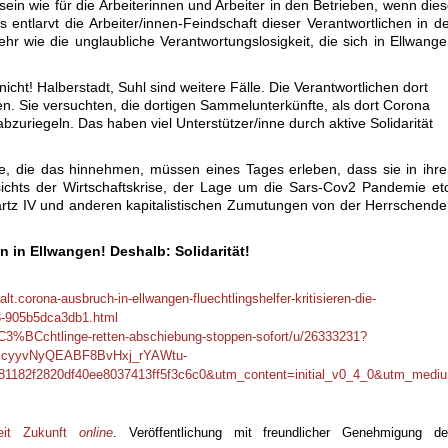
sein wie für die Arbeiterinnen und Arbeiter in den Betrieben, wenn die
entlarvt die Arbeiter/innen-Feindschaft dieser Verantwortlichen in d
hr wie die unglaubliche Verantwortungslosigkeit, die sich in Ellwang
nicht! Halberstadt, Suhl sind weitere Fälle. Die Verantwortlichen dort
n. Sie versuchten, die dortigen Sammelunterkünfte, als dort Corona
bzuriegeln. Das haben viel Unterstützer/inne durch aktive Solidarität
llte, die das hinnehmen, müssen eines Tages erleben, dass sie in ihr
sichts der Wirtschaftskrise, der Lage um die Sars-Cov2 Pandemie et
Hartz IV und anderen kapitalistischen Zumutungen von der Herrschend
 in Ellwangen! Deshalb: Solidarität!
alt.corona-ausbruch-in-ellwangen-fluechtlingshelfer-kritisieren-die-
8-905b5dca3db1.html
%C3%BCchtlinge-retten-abschiebung-stoppen-sofort/u/26333231?
icyyvNyQEABF8BvHxj_rYAWtu-
82f2820df40ee8037413ff5f3c6c0&utm_content=initial_v0_4_0&utm_mediu
eit Zukunft
online
. Veröffentlichung mit freundlicher Genehmigung d