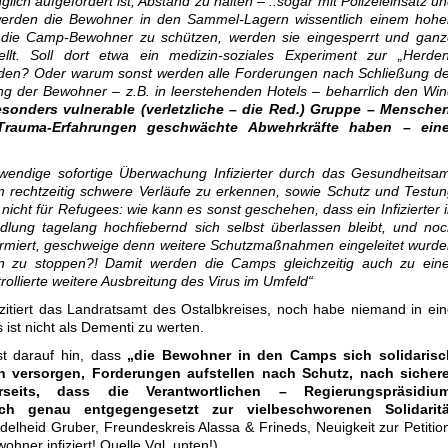
ich aufgefordert ist, Abstand zu halten – ..sogar mit Polizeieinsatz u
erden die Bewohner in den Sammel-Lagern wissentlich einem hohe
att die Camp-Bewohner zu schützen, werden sie eingesperrt und gan
lt. Soll dort etwa ein medizin-soziales Experiment zur „Herden
rden? Oder warum sonst werden alle Forderungen nach Schließung d
g der Bewohner – z.B. in leerstehenden Hotels – beharrlich den Wi
esonders vulnerable (verletzliche – die Red.) Gruppe – Menschen
 Trauma-Erfahrungen geschwächte Abwehrkräfte haben – eine
wendige sofortige Überwachung Infizierter durch das Gesundheitsa
um rechtzeitig schwere Verläufe zu erkennen, sowie Schutz und Testu
nicht für Refugees: wie kann es sonst geschehen, dass ein Infizierter 
lung tagelang hochfiebernd sich selbst überlassen bleibt, und no
formiert, geschweige denn weitere Schutzmaßnahmen eingeleitet wurd
on zu stoppen?! Damit werden die Camps gleichzeitig auch zu eine
rollierte weitere Ausbreitung des Virus im Umfeld“
zitiert das Landratsamt des Ostalbkreises, noch habe niemand in ei
 ist nicht als Dementi zu werten.
t darauf hin, dass
„die Bewohner in den Camps sich solidarisc
n versorgen, Forderungen aufstellen nach Schutz, nach sichere
rseits, dass die Verantwortlichen – Regierungspräsidium
h genau entgegengesetzt zur vielbeschworenen Solidaritä
Adelheid Gruber, Freundeskreis Alassa & Frineds, Neuigkeit zur Petitio
ner infiziert! Quelle Vgl. unten!)