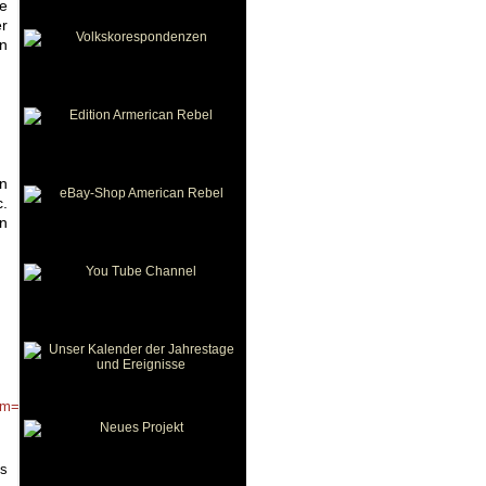
se
er
en
en
c.
en
m=email&utm_source=petition_update&utm_term=cs
es