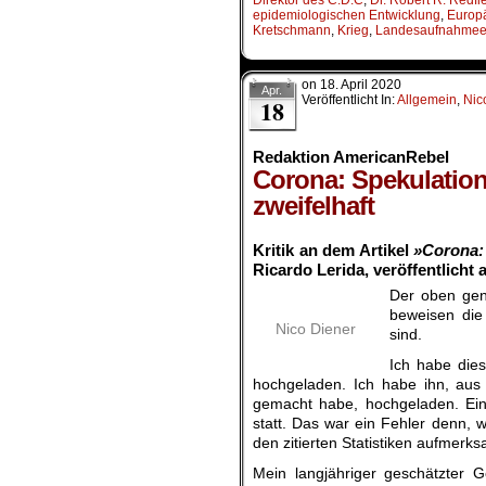
Direktor des C.D.C
,
Dr. Robert R. Redfi
epidemiologischen Entwicklung
,
Europä
Kretschmann
,
Krieg
,
Landesaufnahmeei
on
18. April 2020
Apr.
Veröffentlicht In:
Allgemein
,
Nic
18
Redaktion AmericanRebel
Corona: Spekulation
zweifelhaft
.
Kritik an dem Artikel
»Corona: 
Ricardo Lerida, veröffentlicht 
Der oben gen
beweisen die
Nico Diener
sind.
Ich habe dies
hochgeladen. Ich habe ihn, aus
gemacht habe, hochgeladen. Eine
statt. Das war ein Fehler denn, w
den zitierten Statistiken aufmer
Mein langjähriger geschätzter