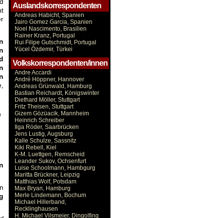
d
Auslandskorrespondenten
t
Andreas Habicht, Spanien
er
Jairo Gomez Garcia, Spanien
Noel Nascimento, Brasilien
Rainer Kranz, Portugal
n
Rui Filipe Gutschmidt, Portugal
Yücel Özdemir, Türkei
en
nd
Volkskorrespondenten/innen
n
Andre Accardi
n
André Höppner, Hannover
e,
Andreas Grünwald, Hamburg
Bastian Reichardt, Königswinter
Diethard Möller, Stuttgart
Fritz Theisen, Stuttgart
n
Gizem Gözüacik, Mannheim
Heinrich Schreiber
Ilga Röder, Saarbrücken
Jens Lustig, Augsburg
Kalle Schulze, Sassnitz
Kiki Rebell, Kiel
K-M. Luettgen, Remscheid
Leander Sukov, Ochsenfurt
n
Luise Schoolmann, Hambgurg
Maritta Brückner, Leipzig
Matthias Wolf, Potsdam
in
Max Bryan, Hamburg
Merle Lindemann, Bochum
g
Michael Hillerband,
Recklinghausen
H. Michael Vilsmeier, Dingolfing