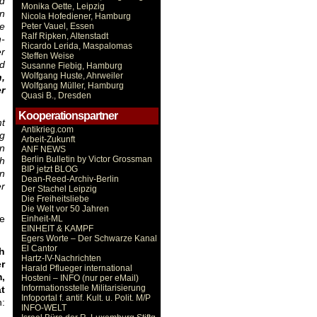
nd
Monika Oette, Leipzig
n
Nicola Hofediener, Hamburg
ze
Peter Vauel, Essen
Ralf Ripken, Altenstadt
-
Ricardo Lerida, Maspalomas
er
Steffen Weise
nd
Susanne Fiebig, Hamburg
Wolfgang Huste, Ahrweiler
,
Wolfgang Müller, Hamburg
r
Quasi B., Dresden
Kooperationspartner
mt
Antikrieg.com
ng
Arbeit-Zukunft
in
ANF NEWS
Berlin Bulletin by Victor Grossman
ch
BIP jetzt BLOG
en
Dean-Reed-Archiv-Berlin
r
Der Stachel Leipzig
Die Freiheitsliebe
Die Welt vor 50 Jahren
ne
Einheit-ML
EINHEIT & KAMPF
Egers Worte – Der Schwarze Kanal
El Cantor
h
Hartz-IV-Nachrichten
r
Harald Pflueger international
,
Hosteni – INFO (nur per eMail)
Informationsstelle Militarisierung
t
Infoportal f. antif. Kult. u. Polit. M/P
n:
INFO-WELT