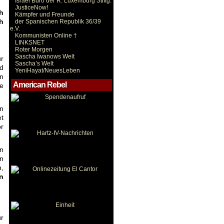
Israel Büro der R. Luxemburg Stiftg.
JusticeNow!
h
Kämpfer und Freunde
h
der Spanischen Republik 36/39
e.V.
Kommunisten Online †
LINKSNET
Roter Morgen
Sascha Iwanows Welt
ur
Sascha’s Welt
nd
YeniHayat/NeuesLeben
en
American Rebel
ie
nn
et
or
n
n
n,
n
r