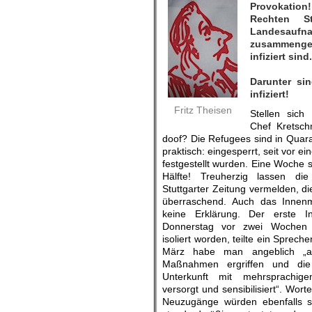
Provokation
Rechten S
Landesau
zusammenge
infiziert sind.
Darunter si
infiziert!
Fritz Theisen
Stellen sich
Chef Kretsch
doof? Die Refugees sind in Quara
praktisch: eingesperrt, seit vor e
festgestellt wurden. Eine Woche s
Hälfte! Treuherzig lassen di
Stuttgarter Zeitung vermelden, di
überraschend. Auch das Innenm
keine Erklärung. Der erste In
Donnerstag vor zwei Wochen id
isoliert worden, teilte ein Spreche
März habe man angeblich „al
Maßnahmen ergriffen und di
Unterkunft mit mehrsprachige
versorgt und sensibilisiert“. Worte
Neuzugänge würden ebenfalls s