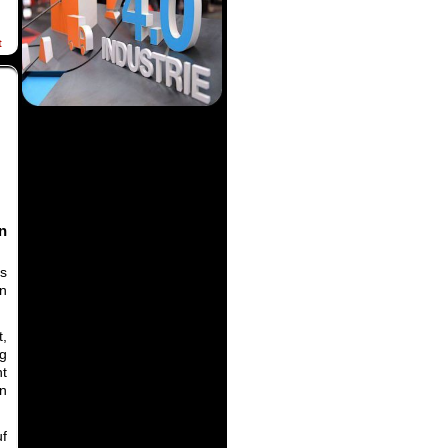
t
n
as
n
t,
ng
ht
in
f