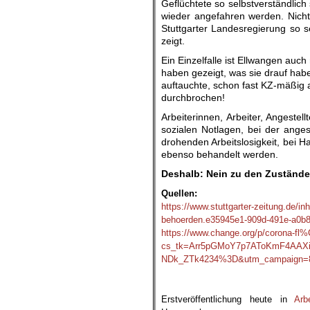
Geflüchtete so selbstverständlich 
wieder angefahren werden. Nichts 
Stuttgarter Landesregierung so se
zeigt.
Ein Einzelfalle ist Ellwangen auch 
haben gezeigt, was sie drauf habe
auftauchte, schon fast KZ-mäßig a
durchbrochen!
Arbeiterinnen, Arbeiter, Angeste
sozialen Notlagen, bei der ange
drohenden Arbeitslosigkeit, bei 
ebenso behandelt werden.
Deshalb: Nein zu den Zuständen
Quellen:
https://www.stuttgarter-zeitung.de/inh
behoerden.e35945e1-909d-491e-a0b
https://www.change.org/p/corona-fl
cs_tk=Arr5pGMoY7p7AToKmF4AAX
NDk_ZTk4234%3D&utm_campaign=811
.
Erstveröffentlichung heute in
Arb