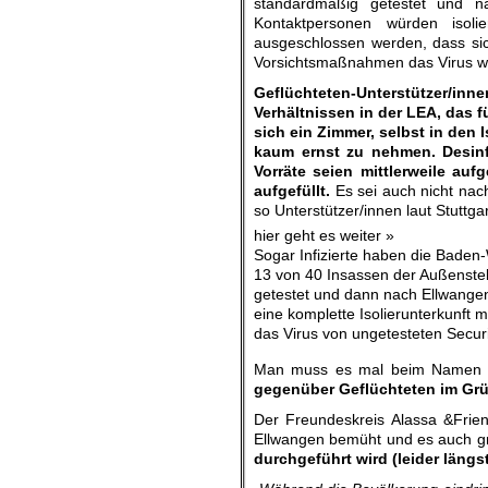
standardmäßig getestet und nac
Kontaktpersonen würden isolie
ausgeschlossen werden, dass sich 
Vorsichtsmaßnahmen das Virus wei
Geflüchteten-Unterstützer/in
Verhältnissen in der LEA, das f
sich ein Zimmer, selbst in den
kaum ernst zu nehmen. Desinfe
Vorräte seien mittlerweile au
aufgefüllt.
Es sei auch nicht nac
so Unterstützer/innen laut Stuttga
hier geht es weiter »
Sogar Infizierte haben die Bade
13 von 40 Insassen der Außenstell
getestet und dann nach Ellwangen
eine komplette Isolierunterkunft
das Virus von ungetesteten Securi
Man muss es mal beim Namen
gegenüber Geflüchteten im Gr
Der Freundeskreis Alassa &Friend
Ellwangen bemüht und es auch gr
durchgeführt wird (leider längs