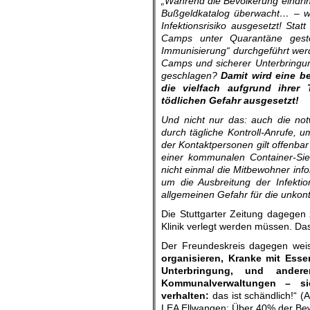
„Während die Bevölkerung eindringl
Bußgeldkatalog überwacht… – w
Infektionsrisiko ausgesetzt! St
Camps unter Quarantäne gestel
Immunisierung“ durchgeführt we
Camps und sicherer Unterbringun
geschlagen?
Damit wird eine b
die vielfach aufgrund ihrer
tödlichen Gefahr ausgesetzt!
Und nicht nur das: auch die not
durch tägliche Kontroll-Anrufe, 
der Kontaktpersonen gilt offenbar 
einer kommunalen Container-Sied
nicht einmal die Mitbewohner in
um die Ausbreitung der Infekti
allgemeinen Gefahr für die unkont
Die Stuttgarter Zeitung dagegen 
Klinik verlegt werden müssen. Das
Der Freundeskreis dagegen weis
organisieren, Kranke mit Esse
Unterbringung, und andere
Kommunalverwaltungen – sic
verhalten:
das ist schändlich!“ (
LEA Ellwangen: Über 40% der Bewoh