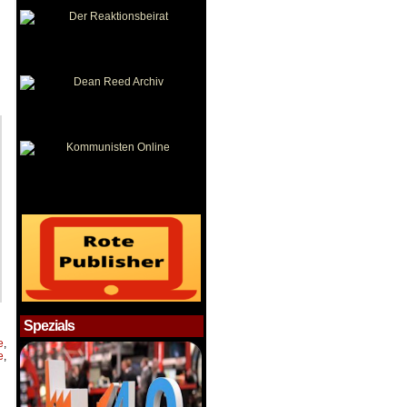
Spezials
e
,
e
,