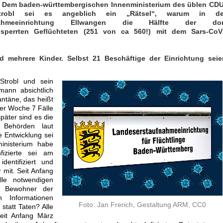
! Dem baden-württembergischen Innenministerium des üblen CDU
trobl sei es angeblich ein „Rätsel“, warum in de
fnahmeeinrichtung Ellwangen die Hälfte der dor
sperrten Geflüchteten (251 von ca 560!) mit dem Sars-CoV
nd mehrere Kinder. Selbst 21 Beschäftige der Einrichtung seie
 Strobl und sein
mann absichtlich
ntäne, das heißt
iner Woche 7 Fälle
päter sind es die
e Behörden laut
e Entwicklung sei
inisterium habe
fizierte sei am
entifiziert und
r mit. Seit Anfang
le notwendigen
e Bewohner der
n Informationen
Foto: Jan Frerich, Gestaltung ARM, CC0
 statt Taten? Alle
eit Anfang März