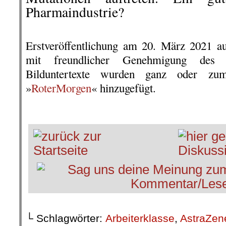
Pharmaindustrie?
Wohl kaum we
Kundschaft wegstirbt… so brutal d
Erstveröffentlichung am 20. März 2021 
mit freundlicher Genehmigung des 
Bilduntertexte wurden ganz oder zu
»
RoterMorgen
« hinzugefügt.
.
└ Schlagwörter:
Arbeiterklasse
,
AstraZen