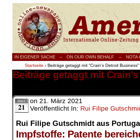
Internationale Onlinezeitung für Frieden
IN EIGENER SACHE
–
ON OUR OWN BEHALF –
NOTA
Startseite
›
Beiträge getaggt mit "Crain’s Detroit Business"
Beiträge getaggt mit Crain’s
1 Ergebnis.
on
21. März 2021
März
21
Veröffentlicht In:
Rui Filipe Gutschmi
Rui Filipe Gutschmidt aus Portuga
Impfstoffe: Patente bereic