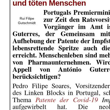
und töten Menschen
Portugals Premiermini
zur Zeit den Ratsvorsi
Rui Filipe
Gutschmidt
Vorgänger im Amt is
Guterres, der Gemeinsam m
Aufhebung der Patente der Impfsto
lebensrettende Spritze auch d
erreicht.
Menschenleben sind meh
von Pharmaunternehmen. Wir
Appell von António Gute
berücksichtigen?
Pedro Filipe Soares, Vorsitzender
des Linken Blocks in Portugal, sc
Patente der Covid-19
Imp
Thema
aufgewirbelt hat. Die neo