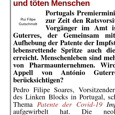
und töten Menschen
Portugals Premiermini
zur Zeit den Ratsvorsi
Rui Filipe
Gutschmidt
Vorgänger im Amt is
Guterres, der Gemeinsam m
Aufhebung der Patente der Impfsto
lebensrettende Spritze auch d
erreicht.
Menschenleben sind meh
von Pharmaunternehmen. Wir
Appell von António Gute
berücksichtigen?
Pedro Filipe Soares, Vorsitzender
des Linken Blocks in Portugal, sc
Patente der Covid-19
Imp
Thema
aufgewirbelt hat. Die neo