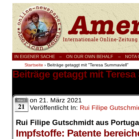
Internationale Onlinezeitung für Frieden
IN EIGENER SACHE
–
ON OUR OWN BEHALF –
NOTA
Startseite
›
Beiträge getaggt mit "Teresa Summaviell"
Beiträge getaggt mit Teresa
1 Ergebnis.
on
21. März 2021
März
21
Veröffentlicht In:
Rui Filipe Gutschmi
Rui Filipe Gutschmidt aus Portuga
Impfstoffe: Patente bereic