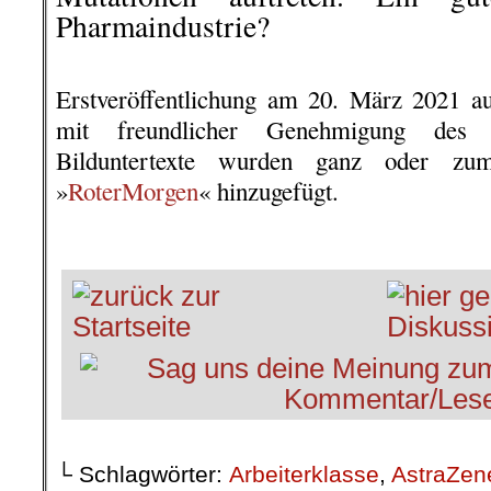
Pharmaindustrie?
Wohl kaum we
Kundschaft wegstirbt… so brutal d
Erstveröffentlichung am 20. März 2021 
mit freundlicher Genehmigung des 
Bilduntertexte wurden ganz oder zu
»
RoterMorgen
« hinzugefügt.
.
└ Schlagwörter:
Arbeiterklasse
,
AstraZen