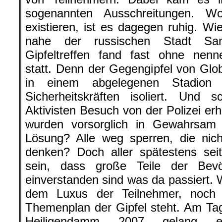
sogenannten Ausschreitungen. W
existieren, ist es dagegen ruhig. W
nahe der russischen Stadt San
Gipfeltreffen fand fast ohne nenn
statt. Denn der Gegengipfel von Glob
in einem abgelegenen Stadio
Sicherheitskräften isoliert. Und 
Aktivisten Besuch von der Polizei er
wurden vorsorglich in Gewahrsam
Lösung? Alle weg sperren, die nic
denken? Doch aller spätestens sei
sein, dass große Teile der Bev
einverstanden sind was da passiert.
dem Luxus der Teilnehmer, noc
Themenplan der Gipfel steht. Am Ta
Heiligendamm 2007 gelang e