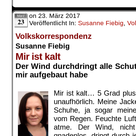
on
23. März 2017
März
23
Veröffentlicht In:
Susanne Fiebig
,
Vo
Volkskorrespondenz
Susanne Fiebig
Mir ist kalt
Der Wind durchdringt alle Schu
mir aufgebaut habe
.
Mir ist kalt… 5 Grad plu
unaufhörlich. Meine Jac
Schuhe, ja sogar meine
vom Regen. Feuchte Luft 
atme. Der Wind, nich
gnadenlos, dringt durch j