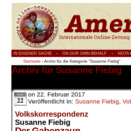
Internationale Onlinezeitung für Frieden
IN EIGENER SACHE
–
ON OUR OWN BEHALF –
NOTA
Startseite
›
Archiv für die Kategorie "Susanne Fiebig"
Archiv für Susanne Fiebig
6 Ergebnisse.
on
22. Februar 2017
Feb.
22
Veröffentlicht In:
Susanne Fiebig
,
Vo
Volkskorrespondenz
Susanne Fiebig
Der Gabenzaun