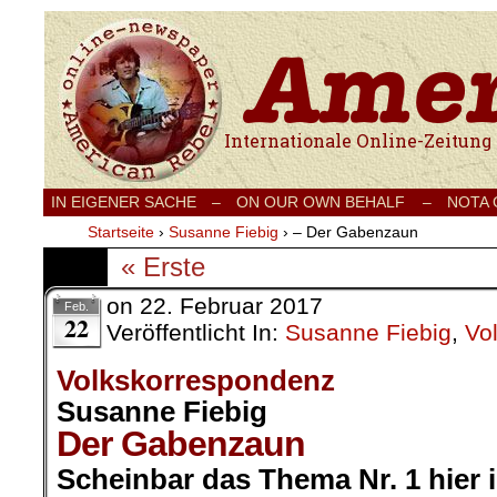
Internationale Onlinezeitung für Frieden
IN EIGENER SACHE
–
ON OUR OWN BEHALF –
NOTA
Startseite
›
Susanne Fiebig
›
– Der Gabenzaun
« Erste
on
22. Februar 2017
Feb.
22
Veröffentlicht In:
Susanne Fiebig
,
Vo
Volkskorrespondenz
Susanne Fiebig
Der Gabenzaun
Scheinbar das Thema Nr. 1 hier