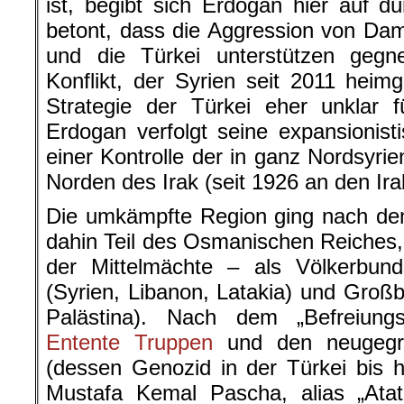
ist, begibt sich Erdogan hier auf 
betont, dass die Aggression von Da
und die Türkei unterstützen gegn
Konflikt, der Syrien seit 2011 heimg
Strategie der Türkei eher unklar 
Erdogan verfolgt seine expansionisti
einer Kontrolle der in ganz Nordsyri
Norden des Irak (seit 1926 an den Ira
Die umkämpfte Region ging nach dem
dahin Teil des Osmanischen Reiches, 
der Mittelmächte – als Völkerbun
(Syrien, Libanon, Latakia) und Großbr
Palästina). Nach dem „Befreiung
Entente Truppen
und den neugegrü
(dessen Genozid in der Türkei bis h
Mustafa Kemal Pascha, alias „Ata