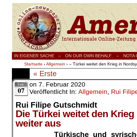
Internationale Onlinezeitung für Frieden
IN EIGENER SACHE
–
ON OUR OWN BEHALF –
NOTA
Startseite
›
Allgemein
›
– Türkei weitet den Krieg in Nordsy
« Erste
on
7. Februar 2020
Feb.
07
Veröffentlicht In:
Allgemein
,
Rui Fili
Rui Filipe Gutschmidt
Die Türkei weitet den Krieg
weiter aus
Türkische und syrisc