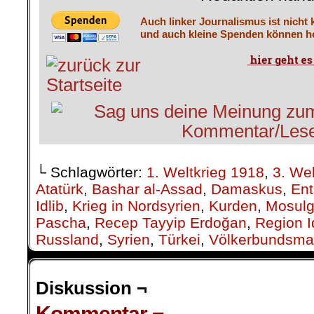
Auch linker Journalismus ist nicht 
und auch kleine Spenden können he
└ Schlagwörter:
1. Weltkrieg 1918
,
3. Wel
Atatürk
,
Bashar al-Assad
,
Damaskus
,
Ent
Idlib
,
Krieg in Nordsyrien
,
Kurden
,
Mosulg
Pascha
,
Recep Tayyip Erdoğan
,
Region I
Russland
,
Syrien
,
Türkei
,
Völkerbundsma
Diskussion ¬
Kommentar ¬