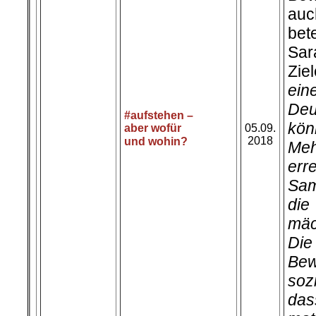
au
bete
Sar
Zie
ei
De
#aufstehen –
kön
aber wofür
05.09.
2018
und wohin?
Meh
err
Sa
die
mäc
Die
Bew
soz
da