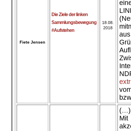
ein
LIN
Die Ziele der linken
(N
Sammlungsbewegung
18.08.
mit
2018
Fiete Jensen
#Aufstehen
au
Grü
Auf
Zw
Int
ND
ext
vom
bzw
(…)
Mi
akz