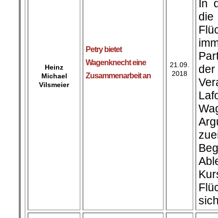
In 
di
Flü
imm
Petry bietet
Par
Wagenknecht eine
21.09.
der
Heinz
2018
Zusammenarbeit an
Michael
Ver
Vilsmeier
La
Wag
Arg
zue
Be
Abl
Kur
Flü
sich