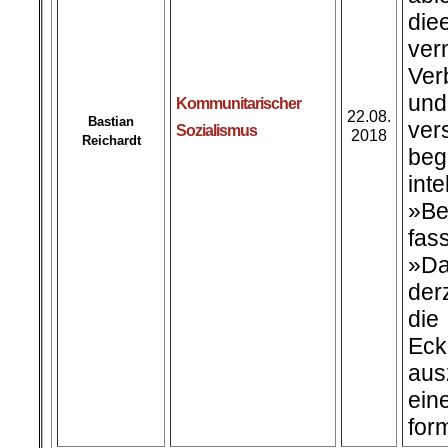
die
ve
Ver
un
Kommunitarischer
22.08.
Bastian
ver
Sozialismus
2018
Reichardt
be
int
»Be
fas
»Da
der
die
Eck
aus
ein
for