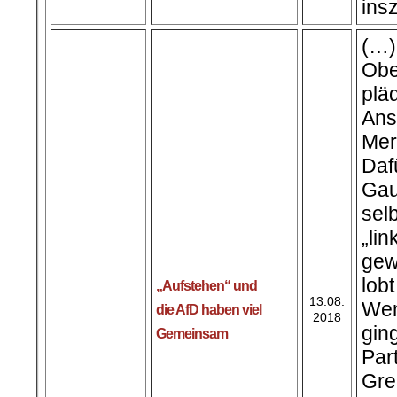
ins
(…)
Obe
plä
Ans
Mer
Daf
Ga
se
„li
gew
lob
„Aufstehen“ und
13.08.
We
die AfD haben viel
2018
gin
Gemeinsam
Par
Gr