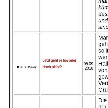
mat
küm
das
und
sin
Man
geh
sol
wer
Jetzt geht es los oder
Hal
05.09.
doch nicht?
Klaus Meier
2018
vo
ge
Ve
Grü
Die
der