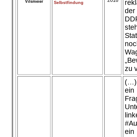
2018
rek
Vilsmeier
Selbstfindung
der
DDR
ste
Sta
no
Wag
„Be
zu 
(…)
ein
Fra
Unt
li
#Au
ein