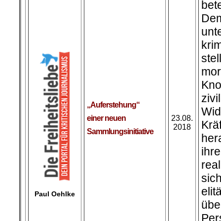
bet
Dem
un
kri
st
mor
Kno
zivi
„Auferstehung“
Wid
einer neuen
23.08.
Kr
2018
Sammlungsinitiative
her
ihr
rea
sic
eli
Paul Oehlke
übe
Pe