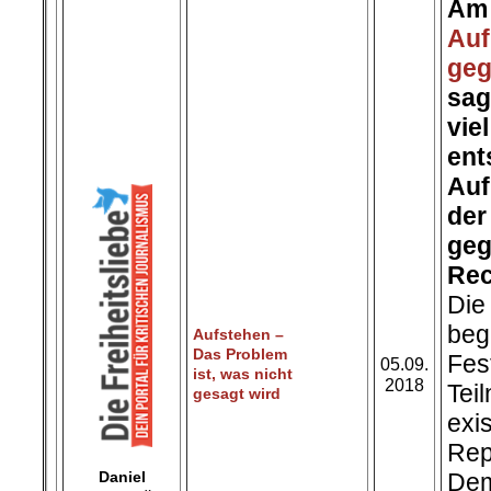
Am
Auf
ge
sag
vie
ent
Auf
de
ge
Rec
Die
be
Aufstehen –
Das Problem
Fe
05.09.
ist, was nicht
2018
Tei
gesagt wird
e
Re
Daniel
Dem