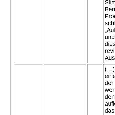
S
Ben
Pr
sch
„Au
und
die
rev
Aus
(…)
ein
de
wer
den
auf
das