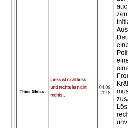
auc
ze
Ini
Au
Deu
ein
Pol
ein
ein
Fro
Links ist nicht links
Krä
und rechts ist nicht
04.09.
mus
Thies Gleiss
2018
rechts…
zus
Lös
r
unv