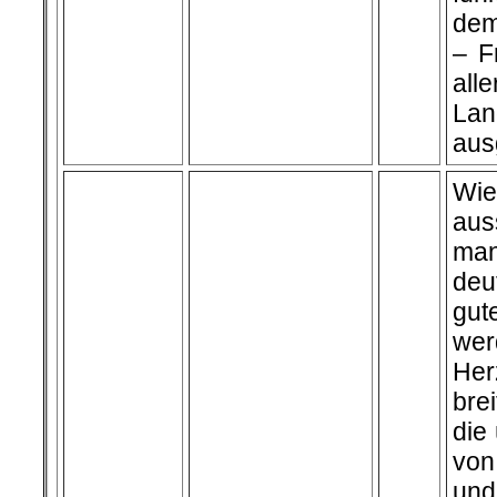
dem
– F
all
Lan
aus
Wie
aus
man
deu
gut
wer
Her
bre
die
von
un