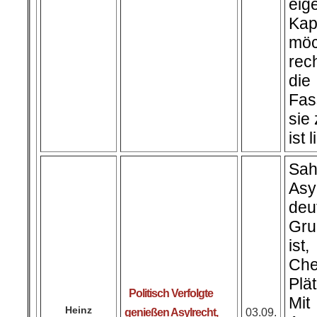
ei
Kap
mö
rec
di
Fas
sie
ist 
Sah
Asy
deu
Gru
ist
Ch
Plä
Politisch Verfolgte
Mi
Heinz
genießen Asylrecht,
03.09.