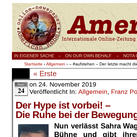
Internationale Onlinezeitung für Frieden
IN EIGENER SACHE
–
ON OUR OWN BEHALF –
NOTA
Startseite
›
Allgemein
›
– #aufstehen – Der letzte macht di
« Erste
on
24. November 2019
Nov.
24
Veröffentlicht In:
Allgemein
,
Franz P
Der Hype ist vorbei! –
Die Ruhe bei der Bewegun
Nun verlässt Sahra Wag
Bühne und gibt ihren