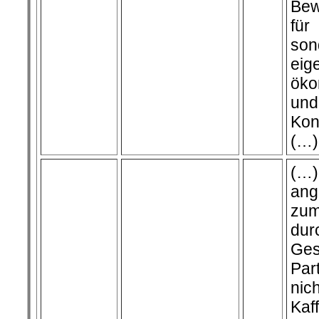
Bew
fü
so
ei
öko
u
Kon
(…)
(…
ang
zum
dur
Ges
Par
nic
Kaf