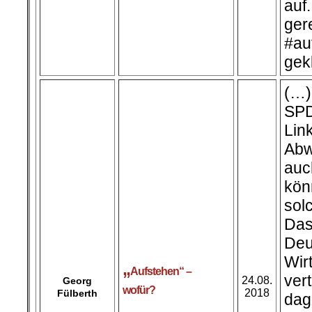
au
ger
#au
gek
(…)
SP
Lin
Abw
auc
kön
sol
Das
Deu
Wir
„
Aufstehen“ –
ver
24.08.
Georg
wofür?
2018
Fülberth
dag