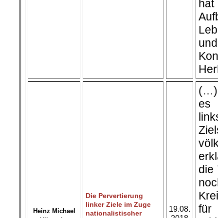
hat
Auf
Leb
und
K
Her
(…)
es 
li
Zie
völ
erk
die
noc
Kre
Die Pervertierung
linker Ziele im Zuge
für
19.08.
Heinz Michael
nationalistischer