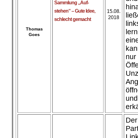
Sammlung „Auf-
hin
stehen“ – Gute Idee,
15.08.
Thomas
li
2018
Goes
schlecht gemacht
lin
ler
ein
kan
nu
Öff
Unz
An
öff
und
erk
De
Par
Lin