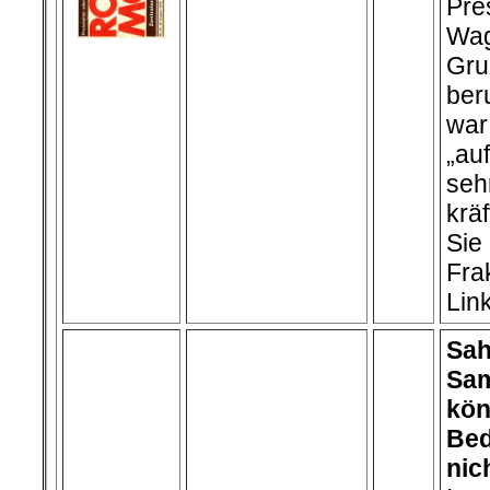
Pre
Wag
Gr
ber
wa
„au
se
krä
Si
Fra
Lin
Sah
Sa
kön
Bed
nich