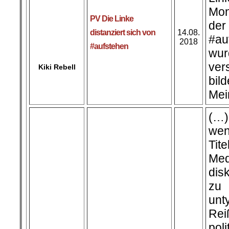
Mon
PV Die Linke
der
distanziert sich von
14.08.
#au
Kiki Rebell
2018
#aufstehen
wur
ver
bi
Mei
(…)
we
Tit
Med
dis
zu
un
Rei
pol