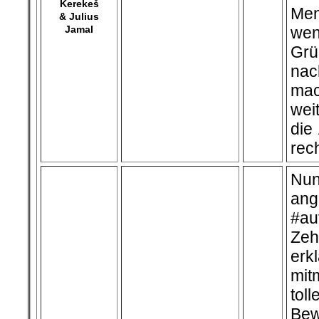
Kerekeš
Men
& Julius
Jamal
wen
Gr
nac
mac
wei
die
rech
Nun
an
#a
Zeh
er
mit
tol
Bew