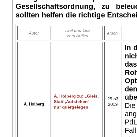
Gesellschaftsordnung, zu beleu
sollten helfen die richtige Entsche
Titel und Link
Autor
ersch.
zum Artikel
In 
nic
da
Roh
Opt
den
übe
A. Holberg zu: „Gleis,
25.o3
Statt ‚Aufstehen‘
Die
A. Holberg
2019
nur quergelegen
ang
PdL
Fal