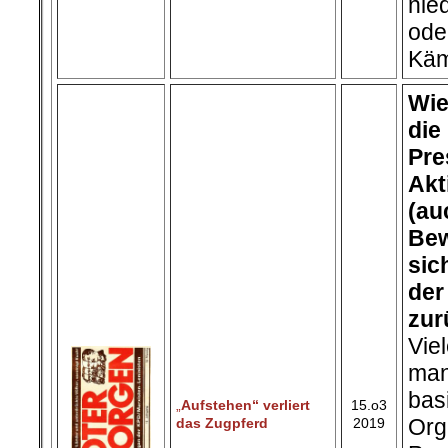
nie
ode
Käm
Wie
die
Pr
Akt
(a
Bew
sic
der
zur
Vie
ma
bas
„
Aufstehen“ verliert
15.o3
Org
das Zugpferd
2019