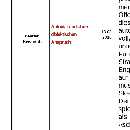
med
Öff
die
Autoritär und ohne
aut
13.08.
dialektischen
Bastian
vol
2018
Reichardt
Anspruch
u
Fu
Str
Eng
auf
mus
Ske
Den
spi
als
»s