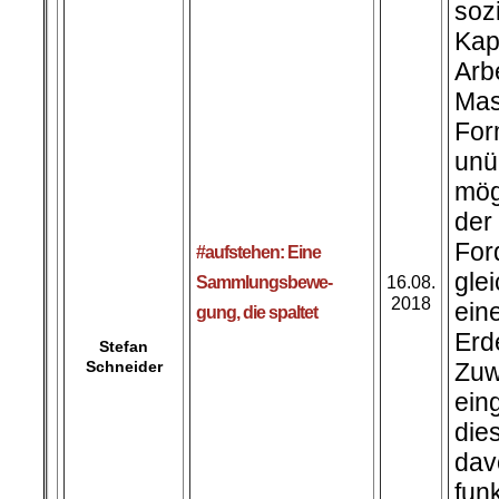
soz
K
Arb
Mas
Fo
unü
mög
der
For
#aufstehen: Eine
gle
Sammlungsbewe-
16.08.
Stefan
2018
ein
Schneider
gung, die spaltet
Er
Z
ein
die
da
fu