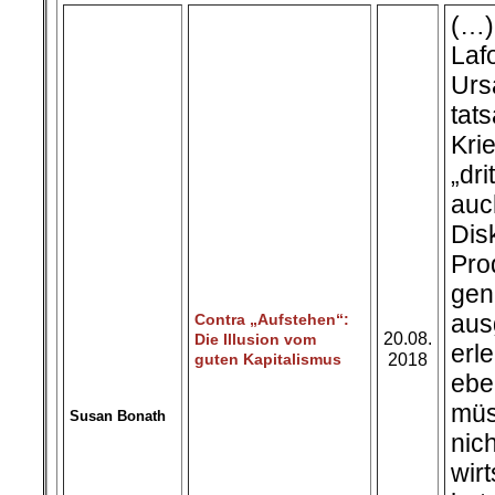
(…
Laf
Ur
tat
Kr
„dr
auc
Dis
Pro
gen
aus
Contra „Aufstehen“:
20.08.
Die Illusion vom
Susan Bonath
erl
guten Kapitalismus
2018
ebe
müs
nic
wir