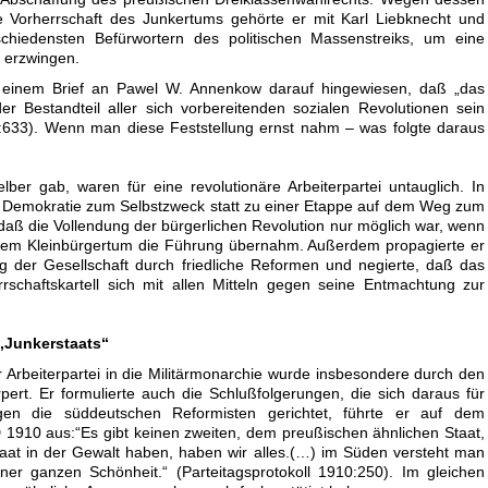
e Vorherrschaft des Junkertums gehörte er mit Karl Liebknecht und
iedensten Befürwortern des politischen Massenstreiks, um eine
 erzwingen.
 einem Brief an Pawel W. Annenkow darauf hingewiesen, daß „das
der Bestandteil aller sich vorbereitenden sozialen Revolutionen sein
633). Wenn man diese Feststellung ernst nahm – was folgte daraus
lber gab, waren für eine revolutionäre Arbeiterpartei untauglich. In
 Demokratie zum Selbstzweck statt zu einer Etappe auf dem Weg zum
 daß die Vollendung der bürgerlichen Revolution nur möglich war, wenn
t dem Kleinbürgertum die Führung übernahm. Außerdem propagierte er
g der Gesellschaft durch friedliche Reformen und negierte, daß das
errschaftskartell sich mit allen Mitteln gegen seine Entmachtung zur
„Junkerstaats“
 Arbeiterpartei in die Militärmonarchie wurde insbesondere durch den
pert. Er formulierte auch die Schlußfolgerungen, die sich daraus für
gen die süddeutschen Reformisten gerichtet, führte er auf dem
1910 aus:“Es gibt keinen zweiten, dem preußischen ähnlichen Staat,
aat in der Gewalt haben, haben wir alles.(…) im Süden versteht man
iner ganzen Schönheit.“ (Parteitagsprotokoll 1910:250). Im gleichen