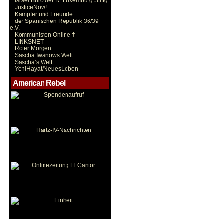
Israel Büro der R. Luxemburg Stiftg.
JusticeNow!
Kämpfer und Freunde
der Spanischen Republik 36/39
e.V.
Kommunisten Online †
LINKSNET
Roter Morgen
Sascha Iwanows Welt
Sascha’s Welt
YeniHayat/NeuesLeben
American Rebel