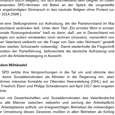
rchmarsch durch Belgien), um sich anschließend dem Gegner im Osten
senden SPD-Vertreter mit Bebel an der Spitze die vorgestellte
es angekündigten Einmarsch in das neutrale Belgien ohne Protest zur
y 2014:258ff.).
el eine Stellungnahme zur Aufrüstung, die der Parteivorstand im Mai
tschland verbreiten ließ. Unter dem Titel „Ein ernstes Wort in ernster
ationale Rüstungsindustrie“ hieß es darin, daß „wir in Deutschland mit
krieges von außen einstweilen noch rechnen (müssen), namentlich von
r Vaterland vielleicht vor die Frage von Sein oder Nichtsein“ gestellt
iner starken Schutzwehr notwendig“. Damit wiederholte die Flugschrift
Position der Parteiführung, befürwortete die deutsche Aufrüstung und
durch die Arbeiterbewegung in Aussicht.
 dem Militäradel
e SPD setzte ihre Versprechungen in die Tat um und stimmte den
n keine Sozialdemokraten als Minister in die Regierung ein, aber
nahmen intensive Kontakte zur Obersten Heeresleitung (OHL) auf, an
t Friedrich Ebert und Philipp Scheidemann seit April 1917 dem engsten
örte.
on mit Gewerkschaften und Sozialdemokraten das Vaterländische
 das alle Männer zwischen siebzehn und sechzig der Arbeitspflicht
s Arbeitsplatzes aufhob, um kriegswichtigen Betrieben die notwendigen
Zur Umsetzung dieses Gesetzes mußten in allen Betrieben ab fünfzig