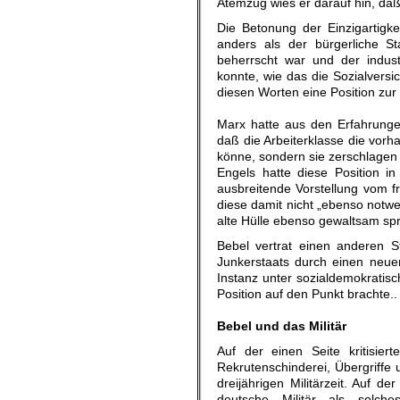
Atemzug wies er darauf hin, da
Die Betonung der Einzigartigke
anders als der bürgerliche St
beherrscht war und der indus
konnte, wie das die Sozialvers
diesen Worten eine Position zur
Marx hatte aus den Erfahrung
daß die Arbeiterklasse die vor
könne, sondern sie zerschlage
Engels hatte diese Position in
ausbreitende Vorstellung vom f
diese damit nicht „ebenso notw
alte Hülle ebenso gewaltsam sp
Bebel vertrat einen anderen S
Junkerstaats durch einen neue
Instanz unter sozialdemokratisc
Position auf den Punkt brachte..
.
Bebel und das Militär
Auf der einen Seite kritisier
Rekrutenschinderei, Übergriffe
dreijährigen Militärzeit. Auf d
deutsche Militär als solch