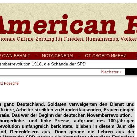
e Onlinezeitung für Frieden, Humanismus, Völkerverständigung und Kul
R OWN BEHALF –
NOTA GENERAL –
ОТ СВОЕГО ИМЕНИ
emberrevolution 1918, die Schande der SPD
Nächster ›
nz Poeschel
n ganz Deutschland. Soldaten verweigerten den Dienst und
iziere, Arbeiter streikten zu
Hunderttausenden
, Frauen gingen
traße. Das war der Beginn der deutschen Novemberrevolution.
bürgerliche- und linke Presse, aufgrund des
100-jährigen
volution umfangreich berichtete, blieben in diesem Jahr die
 und Gedenkfeiern aus. Doch gerade die Lehren aus der