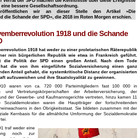
 Verrat der SPD machen die Kenntnisse über diese Ereignisse
r eine bessere Gesellschaftsordnung.
ffentlichen wir an dieser Stelle den Artikel »Die
d die Schande der SPD«, die 2018 im Roten Morgen erschien.
vemberrevolution 1918 und die Schande
D
rrevolution 1918 hat weder zu einer proletarischen Räterepublik
ner rein bürgerlichen Republik wie etwa in Frankreich geführt.
gt die Politik der SPD einen großen Anteil. Nach dem Tode
hat die von ihm eingeführte Sozialversicherung einen ganz
den Anteil gehabt, die systemkritische Distanz der organisierten
aft aufzuweichen und ihre Staatsloyalität zu gewinnen.
10 waren von ca. 720 000 Parteimitgliedern fast 100 000 in
s- und Vertretungskörperschaften der Arbeiterversicherung, der
nd der Gewerbe- und Kaufmannsgerichte vertreten, hinzu kamen 11
e Sozialdemokraten waren die Hauptträger der fortschreitenden
neinwachsens in den Obrigkeitsstaat. Sie bildeten zusammen mit der
ziale Kernbasis für die allmähliche Umformung der Sozialdemokratie
tei.
1 traf weder eine
dung noch zur