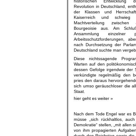
historischen Entwicklung d
Revolution in Deutschland, enth
der Klassen und Herrschafts
Kaiserreich und schwieg
Machtverteilung zwischen
Bourgeoisie aus. Am Schl
Ansammlung einzelner po
Arbeitsschutzforderungen, ab
nach Durchsetzung der Parlame
Deutschland suchte man verge
Diese nichtssagende Progr
Warten auf den politökonomisc
dessen Gefolge irgendwie der 
verkündigte regelmäßig den be
pries den daraus hervorgehende
sich umso geräuschloser die a
Staat.
hier geht es weiter »
Nach dem Tode Engel war es Be
müsse „sich rückhaltlos, auc
Demokratie“ stellen, „mit allen
von ihm propagierten Aufgaben
durch den Reichstag sowie die