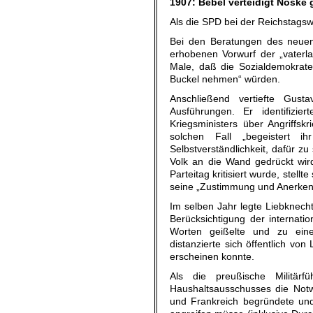
1907: Bebel verteidigt Noske
Als die SPD bei der Reichstagswa
Bei den Beratungen des neuen
erhobenen Vorwurf der „vaterl
Male, daß die Sozialdemokraten
Buckel nehmen“ würden.
Anschließend vertiefte Gust
Ausführungen. Er identifizi
Kriegsministers über Angriffs
solchen Fall „begeistert i
Selbstverständlichkeit, dafür 
Volk an die Wand gedrückt wir
Parteitag kritisiert wurde, stell
seine „Zustimmung und Anerkenn
Im selben Jahr legte Liebknecht
Berücksichtigung der internati
Worten geißelte und zu einer
distanzierte sich öffentlich vo
erscheinen konnte.
Als die preußische Militärf
Haushaltsausschusses die Notw
und Frankreich begründete und 