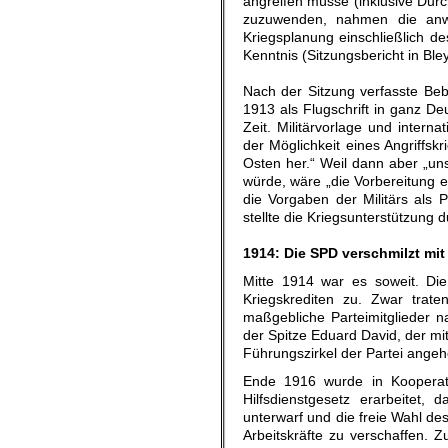
angreifen müsse (inklusive Du
zuzuwenden, nahmen die anwe
Kriegsplanung einschließlich d
Kenntnis (Sitzungsbericht in Ble
Nach der Sitzung verfasste Beb
1913 als Flugschrift in ganz Deu
Zeit. Militärvorlage und intern
der Möglichkeit eines Angriffs
Osten her.“ Weil dann aber „unse
würde, wäre „die Vorbereitung e
die Vorgaben der Militärs als 
stellte die Kriegsunterstützung 
.
1914: Die SPD verschmilzt mit
Mitte 1914 war es soweit. Di
Kriegskrediten zu. Zwar trate
maßgebliche Parteimitglieder 
der Spitze Eduard David, der mi
Führungszirkel der Partei angeh
Ende 1916 wurde in Kooperati
Hilfsdienstgesetz erarbeitet,
unterwarf und die freie Wahl de
Arbeitskräfte zu verschaffen. 