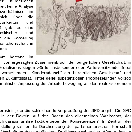
er bürgerlichen
ielt keine Analyse
verhältnisse im
 sich über die
 Junkertum und
uß gab es eine
litischer und
er die Forderung
ntsherrschaft in
bens.
amm bestand im
h vorhergesagten Zusammenbruch der bürgerlichen Gesellschaft, in
Sozialismus siegen würde. Insbesondere der Parteivorsitzende Bebel
vorstehenden „Kladderadatsch“ der bürgerlichen Gesellschaft und
n Zukunftsstaat. Hinter derlei substanzlosen Prophezeiungen vollzog
llmähliche Anpassung der Arbeiterbewegung an den realexistierenden
rnstein, der die schleichende Verpreußung der SPD angriff. Die SPD
h in der Doktrin, auf den Boden des allgemeinen Wahlrechts, der
 sich daraus für ihre Taktik ergebenden Konsequenzen“. Im Zentrum der
stellung sah er die Durchsetzung der parlamentarischen Herrschaft
 Abschaffung des preußischen Dreiklassenwahlrechts. Wegen dessen