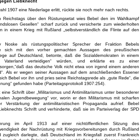
 gegen Liebknecht
hl 1907 eine Niederlage erlitt, rückte sie noch mehr nach rechts.
 Reichstags über den Rüstungsetat wies Bebel den im Wahlkampf
andslosen Gesellen“ scharf zurück und versicherte zum wiederholten
 in einem Krieg mit Rußland „selbstverständlich die Flinte auf den
av Noske als rüstungspolitischer Sprecher der Fraktion Bebels
erte sich mit den vorher gemachten Aussagen des preußischen
kriege auf Deutschland, betonte, daß die Sozialdemokraten in einem
hr Vaterland verteidigen“ würden, und erklärte es zu einer
zu sorgen,“daß das deutsche Volk nicht etwa von irgend einem anderen
d“. Als er wegen seiner Aussagen auf dem anschließenden Essener
te sich Bebel vor ihn und pries seine Reichstagsrede als „gute Rede“, die
ung“ gefunden habe (Parteitagsprotokoll 1907:254).
 eine Schrift über „Militarismus und Antimilitarismus unter besonderer
onalen Jugendbewegung“ vor, worin er den Militarismus mit scharfen
 Verstärkung der antimilitaristischen Propaganda aufrief. Bebel
n Liebknechts Schrift und verhinderte, daß sie im Parteiverlag der SPD
ührung im April 1913 auf einer nichtöffentlichen Sitzung des
endigkeit der Nachrüstung mit Kriegsvorbereitungen durch Rußland
zugleich darlegte, daß Deutschland im Kriegsfall zuerst Frankreich