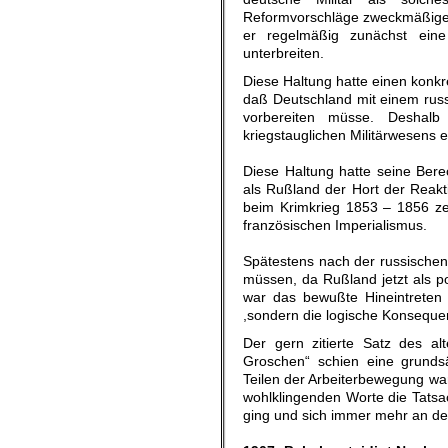
Reformvorschläge zweckmäßiger 
er regelmäßig zunächst eine
unterbreiten.
Diese Haltung hatte einen konkre
daß Deutschland mit einem russ
vorbereiten müsse. Deshal
kriegstauglichen Militärwesens e
Diese Haltung hatte seine Ber
als Rußland der Hort der Reakt
beim Krimkrieg 1853 – 1856 ze
französischen Imperialismus.
Spätestens nach der russischen 
müssen, da Rußland jetzt als po
war das bewußte Hineintreten 
,sondern die logische Konseque
Der gern zitierte Satz des a
Groschen“ schien eine grundsä
Teilen der Arbeiterbewegung wa
wohlklingenden Worte die Tats
ging und sich immer mehr an de
.