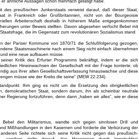
ß er ähnliche Aussagen schon mehrfach getätigt habe.
it des preußischen Junkerstaats verweist darauf, daß dieser Staat,
aat in Frankreich oder Großbritannien, nicht von der Bourgeoisie
triellen Arbeiterschaft deshalb in höherem Maße entgegenkommen
icherungen unter Beweis stellten. Davon abgesehen verfocht Bebel mit
 Staatsfrage, die im Gegensatz zum revolutionären Sozialismus stand.
en der Pariser Kommune von 1870/71 die Schlußfolgerung gezogen,
handene Staatsmaschinerie nach einem Sieg nicht einfach übernehmen
n und eine neue aufbauen müsse.
 seiner Kritik des Erfurter Programms bekräftigt, indem er die sich
riedlichen Hineinwachsen der Gesellschaft mit der Frage konterte, ob
endig aus ihrer alten Gesellschaftsverfassung hinauswachse und diese
rengen müsse wie der Krebs die seine“ (MEW 22:234).
tandpunkt. Ihm ging es nicht um die Ersetzung des obrigkeitlichen
n, demokratischen Staat, sondern darum, ihn als scheinbar neutrale
her Regierung fortzuführen, denn dann „haben wir alles“, wie er diese
te Bebel den Militarismus, wandte sich gegen sinnlosen Drill und
 und Mißhandlungen in den Kasernen und forderte die Verkürzung der
er anderen Seite richtete sich seine Kritik nicht gegen das preußisch-
es, sondern zielte darauf, das Heerwesen durch konstruktive