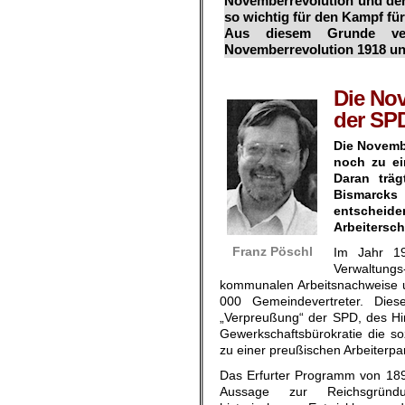
Novemberrevolution und den
so wichtig für den Kampf fü
Aus diesem Grunde verö
Novemberrevolution 1918 un
.
Die No
der SP
Die Novembe
noch zu ei
Daran trä
Bismarcks 
entscheiden
Arbeitersch
Franz Pöschl
Im Jahr 19
Verwaltung
kommunalen Arbeitsnachweise u
000 Gemeindevertreter. Dies
„Verpreußung“ der SPD, des Hi
Gewerkschaftsbürokratie die so
zu einer preußischen Arbeiterpar
Das Erfurter Programm von 189
Aussage zur Reichsgrün