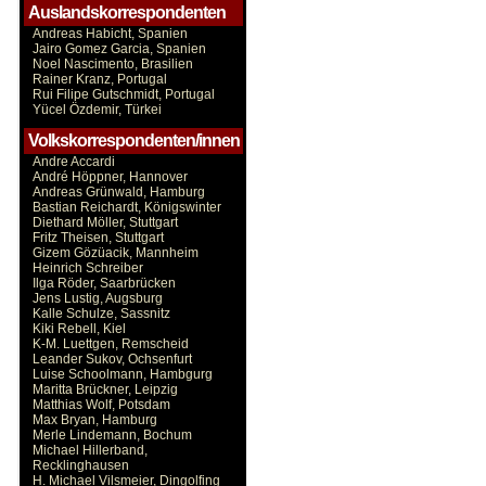
Auslandskorrespondenten
Andreas Habicht, Spanien
Jairo Gomez Garcia, Spanien
Noel Nascimento, Brasilien
Rainer Kranz, Portugal
Rui Filipe Gutschmidt, Portugal
Yücel Özdemir, Türkei
Volkskorrespondenten/innen
Andre Accardi
André Höppner, Hannover
Andreas Grünwald, Hamburg
Bastian Reichardt, Königswinter
Diethard Möller, Stuttgart
Fritz Theisen, Stuttgart
Gizem Gözüacik, Mannheim
Heinrich Schreiber
Ilga Röder, Saarbrücken
Jens Lustig, Augsburg
Kalle Schulze, Sassnitz
Kiki Rebell, Kiel
K-M. Luettgen, Remscheid
Leander Sukov, Ochsenfurt
Luise Schoolmann, Hambgurg
Maritta Brückner, Leipzig
Matthias Wolf, Potsdam
Max Bryan, Hamburg
Merle Lindemann, Bochum
Michael Hillerband,
Recklinghausen
H. Michael Vilsmeier, Dingolfing