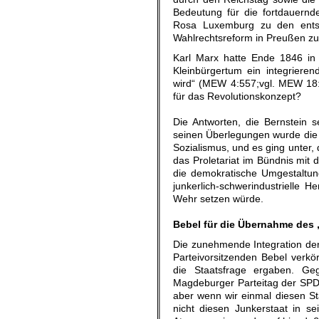
Bedeutung für die fortdauernd
Rosa Luxemburg zu den entsch
Wahlrechtsreform in Preußen zu
Karl Marx hatte Ende 1846 in
Kleinbürgertum ein integrieren
wird“ (MEW 4:557;vgl. MEW 18:
für das Revolutionskonzept?
Die Antworten, die Bernstein se
seinen Überlegungen wurde die
Sozialismus, und es ging unter,
das Proletariat im Bündnis mi
die demokratische Umgestaltun
junkerlich-schwerindustrielle H
Wehr setzen würde.
.
Bebel für die Übernahme des 
Die zunehmende Integration der
Parteivorsitzenden Bebel verkör
die Staatsfrage ergaben. Ge
Magdeburger Parteitag der SPD 
aber wenn wir einmal diesen St
nicht diesen Junkerstaat in se