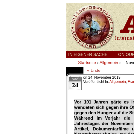
International
IN EIGENER SACHE
–
ON OU
Startseite
›
Allgemein
›
– Nov
« Erste
on
24. November 2019
Nov.
Veröffentlicht In:
Allgemein
,
Fra
24
Vor 101 Jahren gärte es i
wendeten sich gegen ihre Off
gegen den Hunger auf die S
Während im Vorjahr die 
Jahrestages der Novemberre
Artikel, Dokumentarfilme