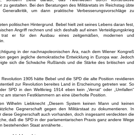
zu gestalten. Bei den Beratungen des Militäretats im Reichstag übte
 Generalkritik, um dann praktische Verbesserungsvorschläge zu
ten politischen Hintergrund. Bebel hielt zeit seines Lebens daran fest,
ischen Angriff rechnen und sich deshalb auf einen Verteidigungskrieg
b trat er für den Ausbau eines zeitgemäßen, modernen und
in.
echtigung in der nachnapoleonischen Ära, nach dem Wiener Kongreß
ion gegen jegliche demokratische Entwicklung in Europa war. Jedoch
igte sich die Schwäche Rußlands und die Stärke des britischen und
Revolution 1905 hätte Bebel und die SPD die alte Position revidieren
tentiell zur Revolution bereites Land in Erscheinung getreten war. So
der SPD in den Weltkrieg 1914 eben kein „Verrat“ oder „Umfallen“
nz am starren Festklammern an eine überholte Position.
lten Wilhelm Liebknecht „Diesem System keinen Mann und keinen
tzliche Gegnerschaft gegen den Militärstaat zu dokumentieren. In
r diese Gegnerschaft auch vorhanden, doch insgesamt verdeckten die
ache, daß die SPD in der parlamentarischen Praxis ganz andere Wege
n bestehenden Staat annäherte..