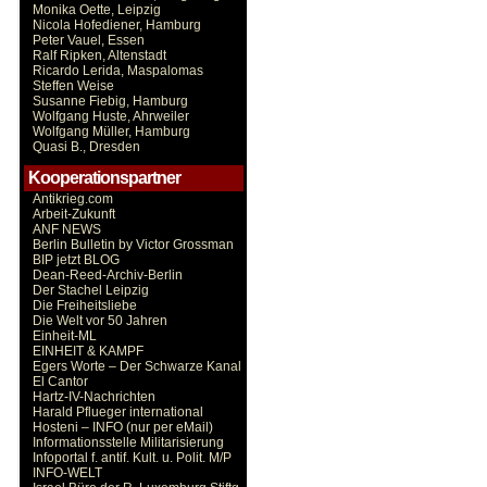
Monika Oette, Leipzig
Nicola Hofediener, Hamburg
Peter Vauel, Essen
Ralf Ripken, Altenstadt
Ricardo Lerida, Maspalomas
Steffen Weise
Susanne Fiebig, Hamburg
Wolfgang Huste, Ahrweiler
Wolfgang Müller, Hamburg
Quasi B., Dresden
Kooperationspartner
Antikrieg.com
Arbeit-Zukunft
ANF NEWS
Berlin Bulletin by Victor Grossman
BIP jetzt BLOG
Dean-Reed-Archiv-Berlin
Der Stachel Leipzig
Die Freiheitsliebe
Die Welt vor 50 Jahren
Einheit-ML
EINHEIT & KAMPF
Egers Worte – Der Schwarze Kanal
El Cantor
Hartz-IV-Nachrichten
Harald Pflueger international
Hosteni – INFO (nur per eMail)
Informationsstelle Militarisierung
Infoportal f. antif. Kult. u. Polit. M/P
INFO-WELT