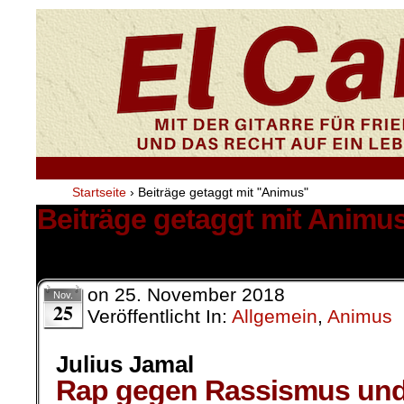
Startseite
›
Beiträge getaggt mit "Animus"
Beiträge getaggt mit Animu
1 Ergebnis.
on
25. November 2018
Nov.
25
Veröffentlicht In:
Allgemein
,
Animus
Julius Jamal
Rap gegen Rassismus und