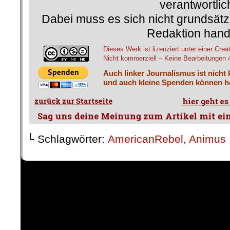
verantwortlic
Dabei muss es sich nicht grundsätz
Redaktion hand
Dieses Werk ist lizenziert unter einer 
Nicht kommerziell – Keine Bearbeitungen 4.
Auch linker Journalismus ist nicht
und auch kleine Spenden können he
└ Schlagwörter:
AmericanRebel
,
Animus