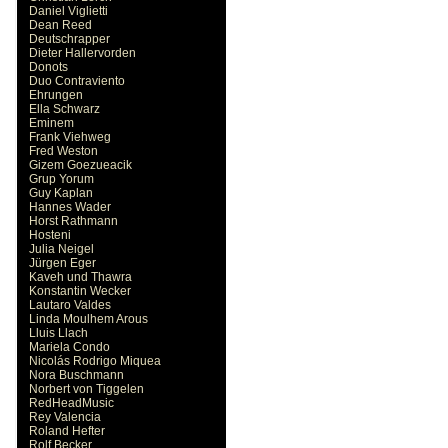
Daniel Viglietti
Dean Reed
Deutschrapper
Dieter Hallervorden
Donots
Duo Contraviento
Ehrungen
Ella Schwarz
Eminem
Frank Viehweg
Fred Weston
Gizem Goezueacik
Grup Yorum
Guy Kaplan
Hannes Wader
Horst Rathmann
Hosteni
Julia Neigel
Jürgen Eger
Kaveh und Thawra
Konstantin Wecker
Lautaro Valdes
Linda Moulhem Arous
Lluis Llach
Mariela Condo
Nicolás Rodrigo Miquea
Nora Buschmann
Norbert von Tiggelen
RedHeadMusic
Rey Valencia
Roland Hefter
Rolf Becker