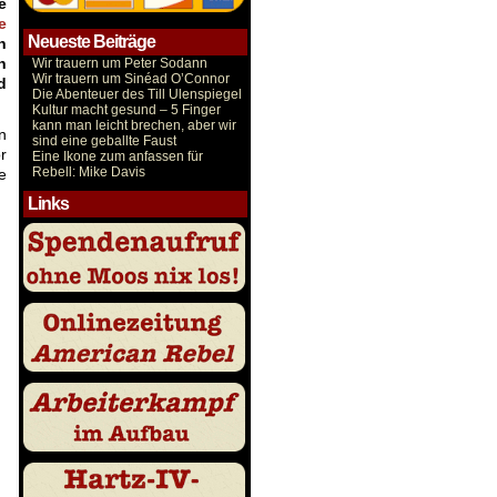
e
e
Neueste Beiträge
n
n
Wir trauern um Peter Sodann
Wir trauern um Sinéad O’Connor
d
Die Abenteuer des Till Ulenspiegel
Kultur macht gesund – 5 Finger
kann man leicht brechen, aber wir
n
sind eine geballte Faust
r
Eine Ikone zum anfassen für
Rebell: Mike Davis
e
Links