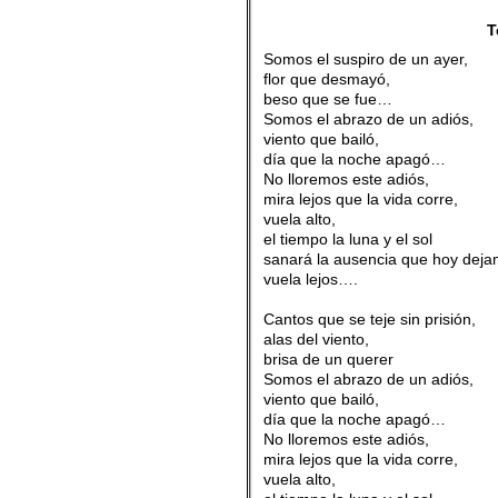
T
Somos el suspiro de un ayer,
flor que desmayó,
beso que se fue…
Somos el abrazo de un adiós,
viento que bailó,
día que la noche apagó…
No lloremos este adiós,
mira lejos que la vida corre,
vuela alto,
el tiempo la luna y el sol
sanará la ausencia que hoy deja
vuela lejos….
.
Cantos que se teje sin prisión,
alas del viento,
brisa de un querer
Somos el abrazo de un adiós,
viento que bailó,
día que la noche apagó…
No lloremos este adiós,
mira lejos que la vida corre,
vuela alto,