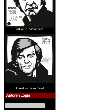
Artikel zu Victor Jara
Dean Reed
Artikel zu Dean Reed
Autoren Login
Benutzername