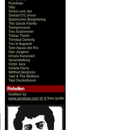
Russkaja
Silly
Simon und Jan
Sinéad O’Connor
Spanischer Bürgerkrieg
The Sands Family
Tiemponuevo
Tino Eisbrenner
Tobias Thiele
Trinidad Doherty
Trio In flagranti
Twin Aguas del Rio
Üdo Jurgens
Ursula Karusseit
Veranstaltung
Víctor Jara
Violeta Parra
Wilfried Bergholz
Yael & The Mothers
Yael Deckelbaum
Rebellen
Grafiken by
www.zersetzer.com
|||| ||| freie grafik
Victor Jara