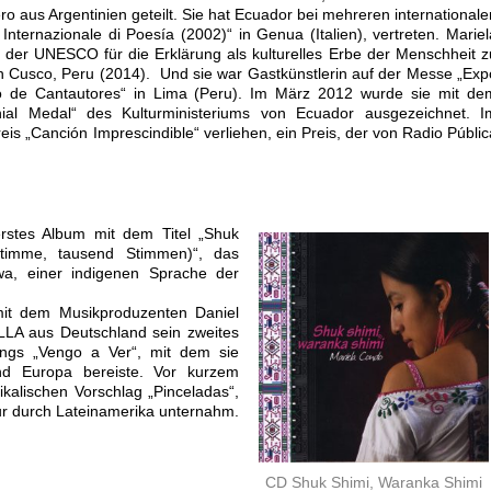
o aus Argentinien geteilt. Sie hat Ecuador bei mehreren internationale
 Internazionale di Poesía (2002)“ in Genua (Italien), vertreten. Mariel
ie der UNESCO für die Erklärung als kulturelles Erbe der Menschheit z
n Cusco, Peru (2014). Und sie war Gastkünstlerin auf der Messe „Exp
o de Cantautores“ in Lima (Peru). Im März 2012 wurde sie mit de
nial Medal“ des Kulturministeriums von Ecuador ausgezeichnet. I
s „Canción Imprescindible“ verliehen, ein Preis, der von Radio Públic
rstes Album mit dem Titel „Shuk
timme, tausend Stimmen)“, das
hwa, einer indigenen Sprache der
mit dem Musikproduzenten Daniel
LLA aus Deutschland sein zweites
ongs „Vengo a Ver“, mit dem sie
d Europa bereiste. Vor kurzem
ikalischen Vorschlag „Pinceladas“,
ur durch Lateinamerika unternahm.
CD Shuk Shimi, Waranka Shimi