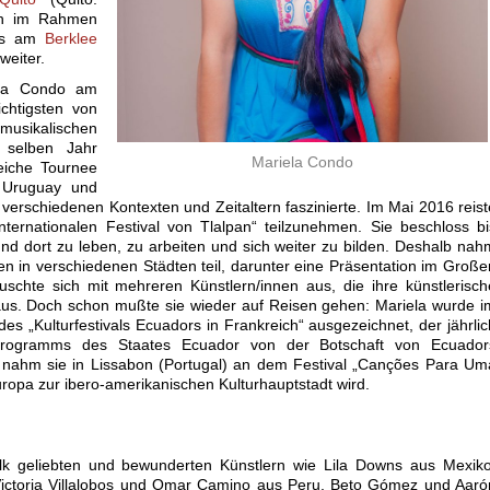
ich im Rahmen
mms am
Berklee
weiter.
ela Condo am
chtigsten von
musikalischen
m selben Jahr
Mariela Condo
eiche Tournee
, Uruguay und
verschiedenen Kontexten und Zeitaltern faszinierte. Im Mai 2016 reist
ernationalen Festival von Tlalpan“ teilzunehmen. Sie beschloss bi
d dort zu leben, zu arbeiten und sich weiter zu bilden. Deshalb nah
 in verschiedenen Städten teil, darunter eine Präsentation im Große
schte sich mit mehreren Künstlern/innen aus, die ihre künstlerisch
, aus. Doch schon mußte sie wieder auf Reisen gehen: Mariela wurde i
es „Kulturfestivals Ecuadors in Frankreich“ ausgezeichnet, der jährlic
rogramms des Staates Ecuador von der Botschaft von Ecuador
7 nahm sie in Lissabon (Portugal) an dem Festival „Canções Para Um
Europa zur ibero-amerikanischen Kulturhauptstadt wird.
k geliebten und bewunderten Künstlern wie Lila Downs aus Mexiko
ctoria Villalobos und Omar Camino aus Peru, Beto Gómez und Aaró