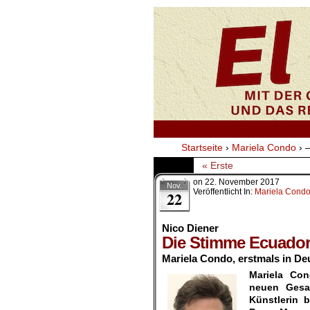
Startseite
›
Mariela Condo
›
–
« Erste
on
22. November 2017
Nov.
Veröffentlicht In:
Mariela Cond
22
Nico Diener
Die Stimme Ecuado
Mariela Condo, erstmals in De
Mariela Co
neuen Gesan
Künstlerin 