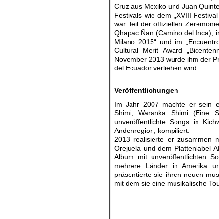
Cruz aus Mexiko und Juan Quinter
Festivals wie dem „XVIII Festival
war Teil der offiziellen Zeremon
Qhapac Ñan (Camino del Inca), i
Milano 2015“ und im „Encuentr
Cultural Merit Award „Bicenten
November 2013 wurde ihm der Prei
del Ecuador verliehen wird.
.
Veröffentlichungen
Im Jahr 2007 machte er sein e
Shimi, Waranka Shimi (Eine S
unveröffentlichte Songs in Kic
Andenregion, kompiliert.
2013 realisierte er zusammen 
Orejuela und dem Plattenlabel A
Album mit unveröffentlichten S
mehrere Länder in Amerika un
präsentierte sie ihren neuen mus
mit dem sie eine musikalische To
.