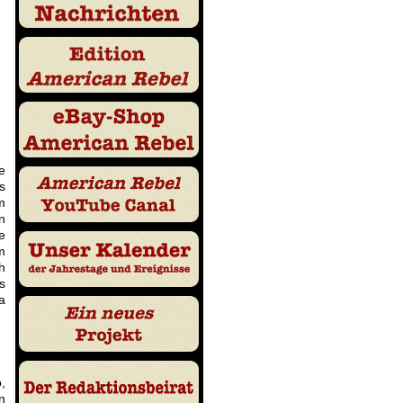
e
s
m
n
e
m
h
s
a
,
n