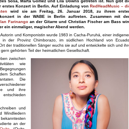
des Sosa, Marta Gómez und Lila Downs getreten ist. Nun gibt di
hr erstes Konzert in Berlin. Auf Einladung von
RedHeadMusic – di
sten
wird sie am Freitag, 26. Januar 2018, zu ihrem erste
konzert in der WABE in Berlin auftreten. Zusammen mit de
llan Farinango
an der Gitarre und Christian Fischer am Bass wir
er ein einmaliger, magischer Abend werden.
 Autorin und Komponistin wurde 1983 in Cacha-Puruhá, einer indigene
t in der Provinz Chimborazo, im südlichen Hochland von Ecuado
rt der traditionellen Sänger wuchs sie auf und entwickelte sich und ihr
ern gehörten Teil der heimatlichen Gesellschaft.
Leben zwischen
tivitäten wie
 Begegnungen
 dem Schaffen
ntaten. Die
rschiedener
me und ihre
 entschieden
chreiben und
d Windliedern
ekanntesten
udierte an der
Quito
(Quito.