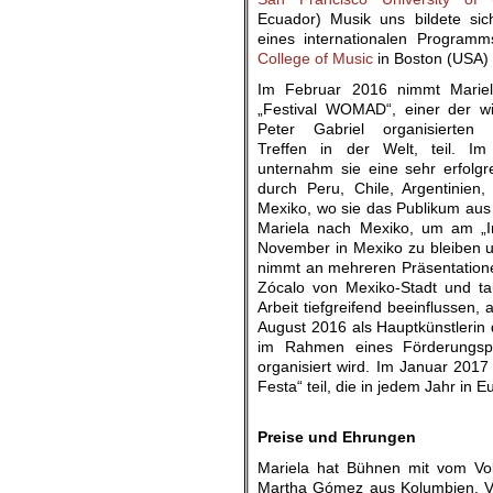
Ecuador) Musik uns bildete s
eines internationalen Progra
College of Music
in Boston (USA) 
Im Februar 2016 nimmt Mari
„Festival WOMAD“, einer der wi
Peter Gabriel organisierten 
Treffen in der Welt, teil. I
unternahm sie eine sehr erfolgr
durch Peru, Chile, Argentinien
Mexiko, wo sie das Publikum aus 
Mariela nach Mexiko, um am „Int
November in Mexiko zu bleiben un
nimmt an mehreren Präsentationen
Zócalo von Mexiko-Stadt und tau
Arbeit tiefgreifend beeinflussen
August 2016 als Hauptkünstlerin d
im Rahmen eines Förderungsp
organisiert wird. Im Januar 201
Festa“ teil, die in jedem Jahr in 
.
Preise und Ehrungen
Mariela hat Bühnen mit vom Vol
Martha Gómez aus Kolumbien, Vi