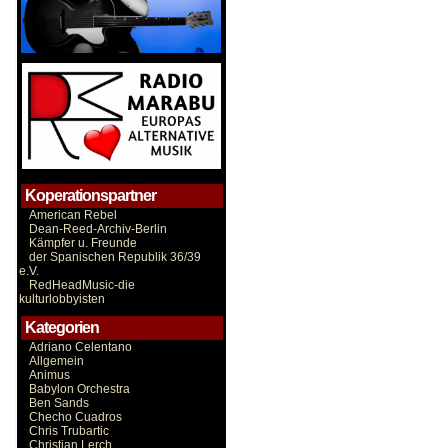
Koperationspartner
American Rebel
Dean-Reed-Archiv-Berlin
Kämpfer u. Freunde
der Spanischen Republik 36/39
e.V.
RedHeadMusic-die
kulturlobbyisten
Kategorien
Adriano Celentano
Allgemein
Animus
Babylon Orchestra
Ben Sands
Checho Cuadros
Chris Trubartic
Christian Lerch