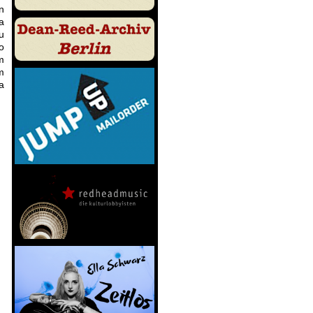
n
a
u
o
m
m
a