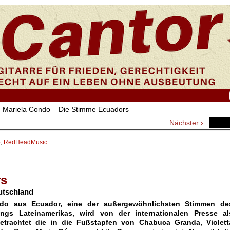
 Mariela Condo – Die Stimme Ecuadors
Nächster ›
o
,
RedHeadMusic
rs
utschland
ndo aus Ecuador, eine der außergewöhnlichsten Stimmen de
gs Lateinamerikas, wird von der internationalen Presse al
betrachtet die in die Fußstapfen von Chabuca Granda, Violett