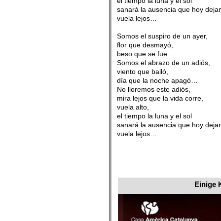
el tiempo la luna y el sol
sanará la ausencia que hoy deja
vuela lejos…
.
Somos el suspiro de un ayer,
flor que desmayó,
beso que se fue…
Somos el abrazo de un adiós,
viento que bailó,
día que la noche apagó…
No lloremos este adiós,
mira lejos que la vida corre,
vuela alto,
el tiempo la luna y el sol
sanará la ausencia que hoy deja
vuela lejos…
Einige 