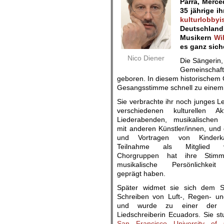
Parra, Merce
35 jährige i
kulturlobbyi
Deutschland
Musikern
Wi
es ganz sich
Nico Diener
Die Sängerin,
Gemeinschaf
geboren. In diesem historischem O
Gesangsstimme schnell zu einem g
Sie verbrachte ihr noch junges 
verschiedenen kulturellen Ak
Liederabenden, musikalischen
mit anderen Künstler/innen, und
und Vortragen von Kinderka
Teilnahme als Mitglied ve
Chorgruppen hat ihre Stim
musikalische Persönlichkeit
geprägt haben.
Später widmet sie sich dem S
Schreiben von Luft-, Regen- un
und wurde zu einer der b
Liedschreiberin Ecuadors. Sie st
San Francisco University of 