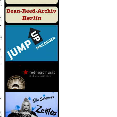
t
e
n
n
t
!
n
…
u
,
e