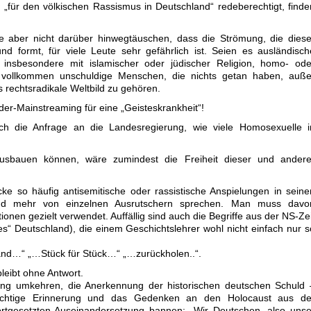
„für den völkischen Rassismus in Deutschland“ redeberechtigt, finde
llte aber nicht darüber hinwegtäuschen, dass die Strömung, die diese
nd formt, für viele Leute sehr gefährlich ist. Seien es ausländisch
, insbesondere mit islamischer oder jüdischer Religion, homo- ode
 vollkommen unschuldige Menschen, die nichts getan haben, auße
s rechtsradikale Weltbild zu gehören.
der-Mainstreaming für eine „Geisteskrankheit“!
ch die Anfrage an die Landesregierung, wie viele Homosexuelle i
usbauen können, wäre zumindest die Freiheit dieser und andere
ke so häufig antisemitische oder rassistische Anspielungen in seine
and mehr von einzelnen Ausrutschern sprechen. Man muss davo
onen gezielt verwendet. Auffällig sind auch die Begriffe aus der NS-Zei
ges“ Deutschland), die einem Geschichtslehrer wohl nicht einfach nur s
and…“ „…Stück für Stück…“ „…zurückholen..“.
eibt ohne Antwort.
rung umkehren, die Anerkennung der historischen deutschen Schuld 
ichtige Erinnerung und das Gedenken an den Holocaust aus de
rtgesetzten Auseinandersetzung bannen: „Wir Deutschen, also unse