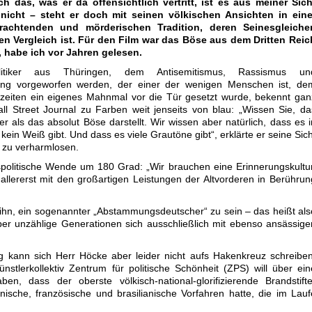
h das, was er da offensichtlich vertritt, ist es aus meiner Sich
nicht – steht er doch mit seinen völkischen Ansichten in eine
achtenden und mörderischen Tradition, deren Seinesgleiche
n Vergleich ist.
Für den Film war das Böse aus dem Dritten Reic
, habe ich vor Jahren gelesen.
litiker aus Thüringen, dem Antisemitismus, Rassismus un
ung vorgeworfen werden, der einer der wenigen Menschen ist, de
zeiten ein eigenes Mahnmal vor die Tür gesetzt wurde, bekennt gan
ll Street Journal zu Farben weit jenseits von blau: „Wissen Sie, da
r als das absolut Böse darstellt. Wir wissen aber natürlich, dass es i
ein Weiß gibt. Und dass es viele Grautöne gibt“, erklärte er seine Sich
n zu verharmlosen.
spolitische Wende um 180 Grad: „Wir brauchen eine Erinnerungskultur
allererst mit den großartigen Leistungen der Altvorderen in Berührun
 ihn, ein sogenannter „Abstammungsdeutscher“ zu sein – das heißt als
er unzählige Generationen sich ausschließlich mit ebenso ansässige
 kann sich Herr Höcke aber leider nicht aufs Hakenkreuz schreiben
stlerkollektiv Zentrum für politische Schönheit (ZPS) will über ein
n, dass der oberste völkisch-national-glorifizierende Brandstifte
nische, französische und brasilianische Vorfahren hatte, die im Lauf