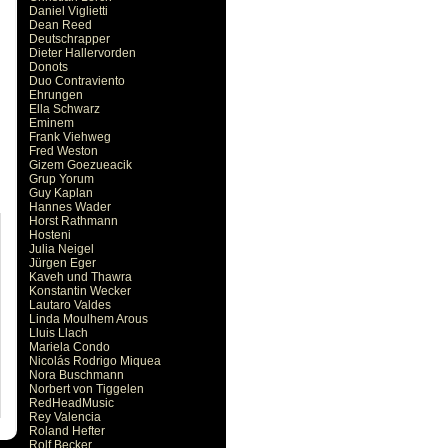
Daniel Viglietti
Dean Reed
Deutschrapper
Dieter Hallervorden
Donots
Duo Contraviento
Ehrungen
Ella Schwarz
Eminem
Frank Viehweg
Fred Weston
Gizem Goezueacik
Grup Yorum
Guy Kaplan
Hannes Wader
Horst Rathmann
Hosteni
Julia Neigel
Jürgen Eger
Kaveh und Thawra
Konstantin Wecker
Lautaro Valdes
Linda Moulhem Arous
Lluis Llach
Mariela Condo
Nicolás Rodrigo Miquea
Nora Buschmann
Norbert von Tiggelen
RedHeadMusic
Rey Valencia
Roland Hefter
Rolf Becker