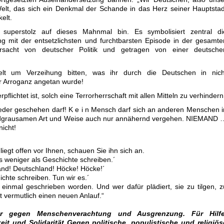
Welt, das sich ein Denkmal der Schande in das Herz seiner Hauptstad
elt.
 superstolz auf dieses Mahnmal bin. Es symbolisiert zentral di
 mit der entsetzlichsten und furchtbarsten Episode in der gesamte
ursacht von deutscher Politik und getragen von einer deutsche
lt um Verzeihung bitten, was ihr durch die Deutschen in nich
r Arroganz angetan wurde!
flichtet ist, solch eine Terrorherrschaft mit allen Mitteln zu verhindern
ieder geschehen darf! K e i n Mensch darf sich an anderen Menschen i
ndgrausamen Art und Weise auch nur annähernd vergehen. NIEMAND 
icht!
iegt offen vor Ihnen, schauen Sie ihn sich an.
s weniger als Geschichte schreiben.´
land! Deutschland! Höcke! Höcke!´
ichte schreiben. Tun wir es.´
einmal geschrieben worden. Und wer dafür plädiert, sie zu tilgen, z
t vermutlich einen neuen Anlauf.“
der gegen Menschenverachtung und Ausgrenzung. Für Hilfe
it und Solidarität Gegen politische, populistische und religiös