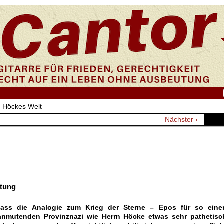
 Höckes Welt
Nächster ›
htung
ass die Analogie zum Krieg der Sterne – Epos für so eine
t anmutenden Provinznazi wie Herrn Höcke etwas sehr pathetisc