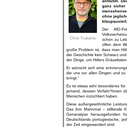
anmutet. Doc
ganz sicher 
menschenver
ohne jegliche
blaupausiert
Der AfD-Po
Volksverhetz
Chris Trubartic
schon zu Leb
offen dem Wa
große Problem ist, dass man Hitle
der Geschichte kein Schwarz und k
der Dinge, um Hitlers Gräueltate
Er wünscht sich eine erinnerung
die uns vor allen Dingen und zu 
bringt.“
Es ist etwas sehr besonderes für
jemand, dessen Vorfahr*Innen üb
Menschen inzüchtiert haben.
Diese außergewöhnliche Leistung
Das ihm Mahnmal – stiftende Kün
Genanalyse herausgefunden habe
Deutschlands portugiesische, pol
der Zeit eingewandert sind: