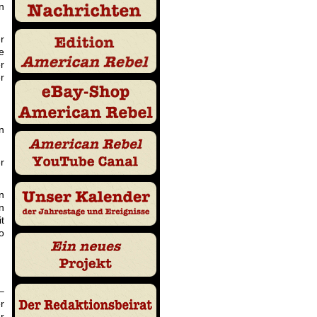
n
r
e
r
r
n
r
n
n
t
o
–
r
r