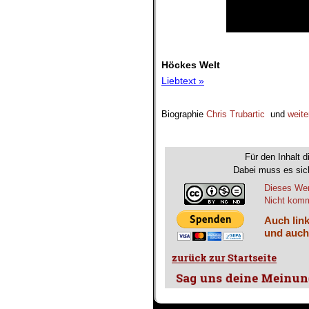
.
Höckes Welt
Liebtext »
Biographie
Chris Trubartic
und
weite
.
Für den Inhalt d
Dabei muss es sich
Dieses Wer
Nicht komme
Auch link
und auch