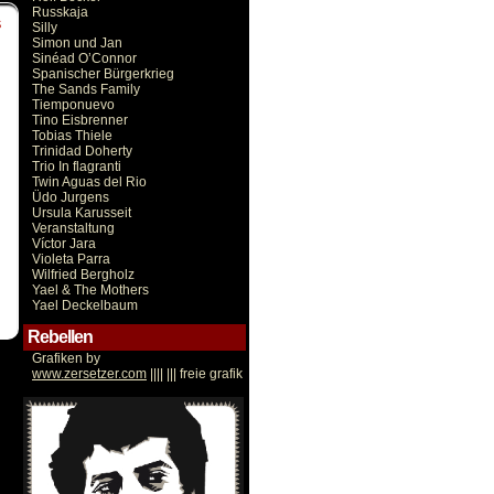
Russkaja
S
Silly
Simon und Jan
Sinéad O’Connor
Spanischer Bürgerkrieg
The Sands Family
Tiemponuevo
Tino Eisbrenner
Tobias Thiele
Trinidad Doherty
Trio In flagranti
Twin Aguas del Rio
Üdo Jurgens
Ursula Karusseit
Veranstaltung
Víctor Jara
Violeta Parra
Wilfried Bergholz
Yael & The Mothers
Yael Deckelbaum
Rebellen
Grafiken by
www.zersetzer.com
|||| ||| freie grafik
Victor Jara