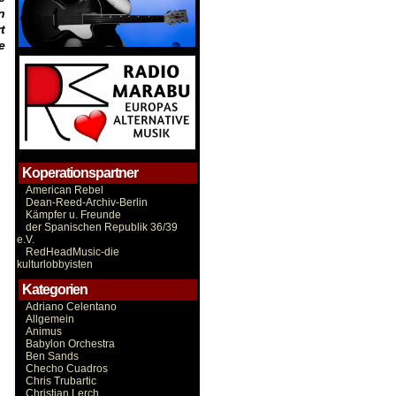
n
t
e
Koperationspartner
American Rebel
Dean-Reed-Archiv-Berlin
Kämpfer u. Freunde
der Spanischen Republik 36/39
e.V.
RedHeadMusic-die
kulturlobbyisten
Kategorien
Adriano Celentano
Allgemein
Animus
Babylon Orchestra
Ben Sands
Checho Cuadros
Chris Trubartic
Christian Lerch