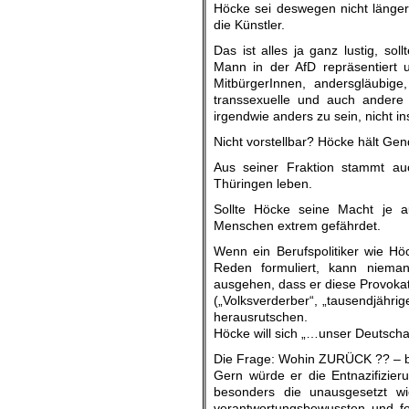
Höcke sei deswegen nicht länger 
die Künstler.
Das ist alles ja ganz lustig, so
Mann in der AfD repräsentiert u
MitbürgerInnen, andersgläubige
transsexuelle und auch andere
irgendwie anders zu sein, nicht in
Nicht vorstellbar? Höcke hält Gen
Aus seiner Fraktion stammt au
Thüringen leben.
Sollte Höcke seine Macht je a
Menschen extrem gefährdet.
Wenn ein Berufspolitiker wie Höc
Reden formuliert, kann niem
ausgehen, dass er diese Provokati
(„Volksverderber“, „tausendjähri
herausrutschen.
Höcke will sich „…unser Deutsch
Die Frage: Wohin ZURÜCK ?? – bl
Gern würde er die Entnazifizie
besonders die unausgesetzt w
verantwortungsbewussten und fo