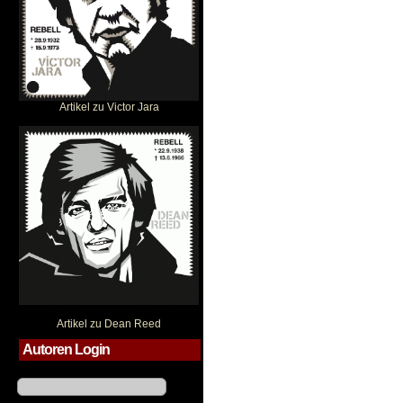
Artikel zu Victor Jara
Dean Reed
Artikel zu Dean Reed
Autoren Login
Benutzername