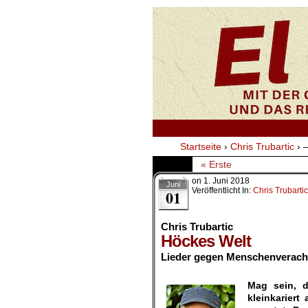
Startseite
›
Chris Trubartic
›
–
« Erste
on
1. Juni 2018
Juni
Veröffentlicht In:
Chris Trubartic
01
Chris Trubartic
Höckes Welt
Lieder gegen Menschenverac
.
Mag sein, d
kleinkarier