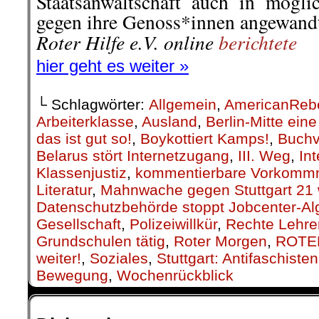
Staatsanwaltschaft auch in mögli
gegen ihre Genoss*innen angewandt
Roter Hilfe e.V. online
berichtete
hier geht es weiter »
└ Schlagwörter:
Allgemein
,
AmericanReb
Arbeiterklasse
,
Ausland
,
Berlin-Mitte ei
das ist gut so!
,
Boykottiert Kamps!
,
Buchv
Belarus stört Internetzugang
,
III. Weg
,
Int
Klassenjustiz
,
kommentierbare Vorkomm
Literatur
,
Mahnwache gegen Stuttgart 21 w
Datenschutzbehörde stoppt Jobcenter-Al
Gesellschaft
,
Polizeiwillkür
,
Rechte Lehre
Grundschulen tätig
,
Roter Morgen
,
ROTE
weiter!
,
Soziales
,
Stuttgart: Antifaschiste
Bewegung
,
Wochenrückblick