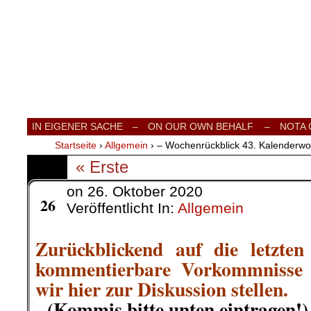
Internationale Onlinezeitung für Frieden
IN EIGENER SACHE
–
ON OUR OWN BEHALF –
NOTA
Startseite
›
Allgemein
›
– Wochenrückblick 43. Kalenderw
« Erste
on
26. Oktober 2020
Okt.
26
Veröffentlicht In:
Allgemein
Zurückblickend auf die letzten
kommentierbare Vorkommnisse 
wir hier zur Diskussion stellen.
(Kommis bitte unten eintragen!)